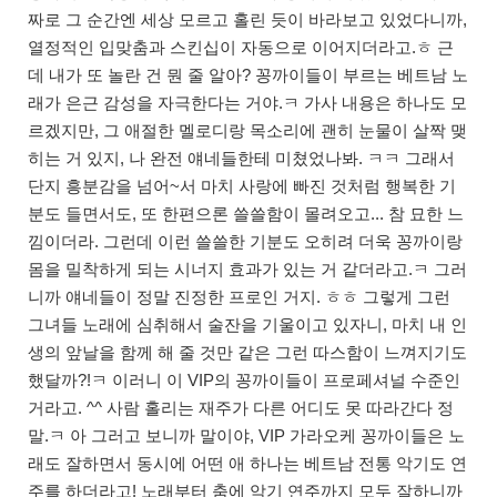
짜로 그 순간엔 세상 모르고 홀린 듯이 바라보고 있었다니까,
열정적인 입맞춤과 스킨십이 자동으로 이어지더라고.ㅎ 근
데 내가 또 놀란 건 뭔 줄 알아? 꽁까이들이 부르는 베트남 노
래가 은근 감성을 자극한다는 거야.ㅋ 가사 내용은 하나도 모
르겠지만, 그 애절한 멜로디랑 목소리에 괜히 눈물이 살짝 맺
히는 거 있지, 나 완전 얘네들한테 미쳤었나봐. ㅋㅋ 그래서
단지 흥분감을 넘어~서 마치 사랑에 빠진 것처럼 행복한 기
분도 들면서도, 또 한편으론 쓸쓸함이 몰려오고... 참 묘한 느
낌이더라. 그런데 이런 쓸쓸한 기분도 오히려 더욱 꽁까이랑
몸을 밀착하게 되는 시너지 효과가 있는 거 같더라고.ㅋ 그러
니까 얘네들이 정말 진정한 프로인 거지. ㅎㅎ 그렇게 그런
그녀들 노래에 심취해서 술잔을 기울이고 있자니, 마치 내 인
생의 앞날을 함께 해 줄 것만 같은 그런 따스함이 느껴지기도
했달까?!ㅋ 이러니 이 VIP의 꽁까이들이 프로페셔널 수준인
거라고. ^^ 사람 홀리는 재주가 다른 어디도 못 따라간다 정
말.ㅋ 아 그러고 보니까 말이야, VIP 가라오케 꽁까이들은 노
래도 잘하면서 동시에 어떤 애 하나는 베트남 전통 악기도 연
주를 하더라고! 노래부터 춤에 악기 연주까지 모두 잘하니까