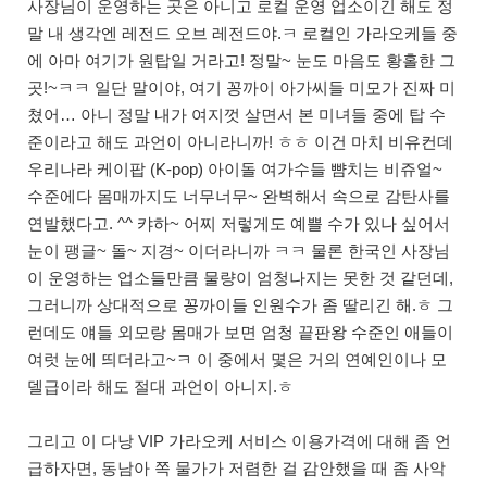
사장님이 운영하는 곳은 아니고 로컬 운영 업소이긴 해도 정
말 내 생각엔 레전드 오브 레전드야.ㅋ 로컬인 가라오케들 중
에 아마 여기가 원탑일 거라고! 정말~ 눈도 마음도 황홀한 그
곳!~ㅋㅋ 일단 말이야, 여기 꽁까이 아가씨들 미모가 진짜 미
쳤어… 아니 정말 내가 여지껏 살면서 본 미녀들 중에 탑 수
준이라고 해도 과언이 아니라니까! ㅎㅎ 이건 마치 비유컨데
우리나라 케이팝 (K-pop) 아이돌 여가수들 뺨치는 비쥬얼~
수준에다 몸매까지도 너무너무~ 완벽해서 속으로 감탄사를
연발했다고. ^^ 캬하~ 어찌 저렇게도 예쁠 수가 있나 싶어서
눈이 팽글~ 돌~ 지경~ 이더라니까 ㅋㅋ 물론 한국인 사장님
이 운영하는 업소들만큼 물량이 엄청나지는 못한 것 같던데,
그러니까 상대적으로 꽁까이들 인원수가 좀 딸리긴 해.ㅎ 그
런데도 얘들 외모랑 몸매가 보면 엄청 끝판왕 수준인 애들이
여럿 눈에 띄더라고~ㅋ 이 중에서 몇은 거의 연예인이나 모
델급이라 해도 절대 과언이 아니지.ㅎ
그리고 이 다낭 VIP 가라오케 서비스 이용가격에 대해 좀 언
급하자면, 동남아 쪽 물가가 저렴한 걸 감안했을 때 좀 사악