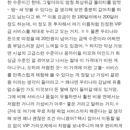
한 수준이긴 한데, 그렇더라도 엄청 최상위급 퀄리티를 맘껏
~ 밤~ 새 맛볼 수 있다는 걸 생각해 보면 충분히 값어치를 하
고도 남는다고 봐. ^^ 이용 요금이 한 180달러에서 200달러
정도 하는데, 이 정도 돈 투자해서 여기 이름처럼 진정한 VIP
급 서비스를 제대로 누리고 오는 거지. ㅎㅎ 물론 우리나라
돈으로 따졌을 때 20만원이 넘어가는 금액 수준이라 어쩌면
좀 부담스러운 감이 느껴질 수도 있겠어.ㅋ 하지만 막상 가보
면 시설의 고급스런 수준이나 꽁까이들 미모와 마인드가 최
상급 수준인 걸 겪어보고 나서는 절대 이 가격대가 비싼 게
아니구나, 오히려 저렴한 것~ 이 가격에 이런 고퀄~ 서비스
를 만족스럽게 체험해 볼 수 있다는 게 정말 난 가성비 끝판
왕 이라는 생각이 들더라고.ㅋ 왜냐면 우리나라 강남에 유흥
업소들만 가도 이것보다 돈 몇배 많이 들어갈 때도 있거덩,
그에 비해 서비스나 품질이 우월하면서 훨씬 비용 면에서는
저렴한 거니까 가성비가 아주~ 좋은 거라고 말하는 거지.ㅎ
근데 또 여기에 무료 차량 픽업 서비스까지 해준다는 걸 생각
해 보면 꽤나 괜찮은 조건 아니겠어? 택시 잡아서 이동할 필
요 없이 VIP 가라오케에서 차량을 보내주니까 매우 편리하게