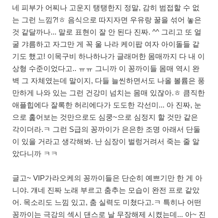
네 피부가 어찌나 고운지 탱탱한지 정말, 감히 범접할 수 없
는 그런 느낌?!ㅎ 음식으로 따지자면 우유랑 꿀을 섞어 놓은
것 같달까나... 말로 표현이 잘 안 된다 진짜. ^^ 그리고 또 얼
굴 갸름하고 자그만 게 꼭 울 나라 케이팝 여자 아이돌들 같
기도 했고! 이목구비 하나하나가 글래머한 몸매까지 다 내 이
상형 수준이었다고.. ㅠㅠ 그니까 이 꽁까이들 몸매 역시 완
벽 그 자체였는데 말이지, 다들 늘씬하면서도 나올 볼륨은 풍
만하게 나와 있는 그런 건강미 넘치는 몸매 있잖아.ㅎ 큼직한
애플힙에다 잘록한 허리에다가 도도한 각선미... 아 진짜, 눈
으로 훑어보는 것만으로도 심쿵~으로 심정지 할 것만 같은
각이더라.ㅋ 그런 S급의 꽁까이가 은은한 조명 아래서 단둘
이 있을 거라고 생각해봐. 난 심장이 벌렁거려서 죽는 줄 알
았다니까 ㅋㅋ
글고~ VIP가라오케의 꽁까이들은 단순히 예쁘기만 한 게 아
니야. 걔네 진짜 노래 부르고 춤추는 모습이 완전 프로 같았
어. 목소리도 느낌 있고, 춤 실력도 미쳤다고.ㅋ 특히나 어떤
꽁까이는 극강의 섹시 댄스로 날 무장해제 시켰는데... 아~ 진