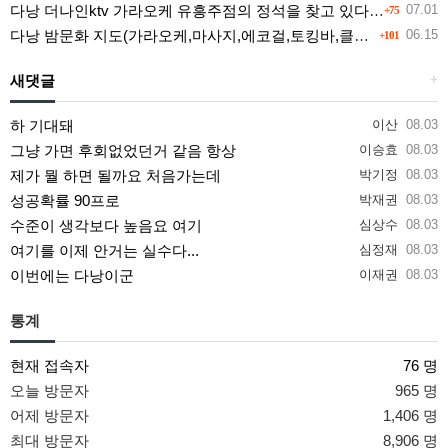
다낭 더나인ktv 가라오케 유흥주점의 정석을 찾고 있다면 여기
07.01
+75
다낭 밤문화 지도(가라오케,마사지,에코걸,토킹바,클럽) 유흥별 가격 및 후기공유
06.15
+101
새댓글
+
하 기대돼
이산
08.03
그냥 가면 후회없었던거 같음 항상
이승효
08.03
제가 뭘 하면 될까요 처음가는데
박기정
08.03
성공확률 90프로
박재권
08.03
수준이 생각보다 높음요 여기
심상수
08.03
여기를 이제 안거는 실수다...
심정재
08.03
이번에는 다낭이군
이재권
08.03
통계
현재 접속자
76 명
오늘 방문자
965 명
어제 방문자
1,406 명
최대 방문자
8,906 명