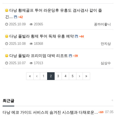
다낭 황제골프 투어 라운딩후 유흥도 겸사겸사 같이 즐
긴…
+42
2025.10.09
20365
꽁까이좋니
다낭 풀빌라 황제 투어 독채 유흥 예약
+44
2025.10.08
18368
안지상
다낭 풀빌라 프리미엄 대박 리조트
+39
2025.10.07
17013
심상수
1
2
3
4
5
최근글
+
다낭 에코 가이드 서비스의 숨겨진 시스템과 다채로운 인력 풀의 진실
07.05
+169