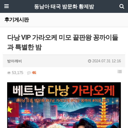
동남아 태국 밤문화 황제밤
후기게시판
다낭 VIP 가라오케 미모 끝판왕 꽁까이들
과 특별한 밤
방아깨비
2024.07.31 12:16
53,175
46