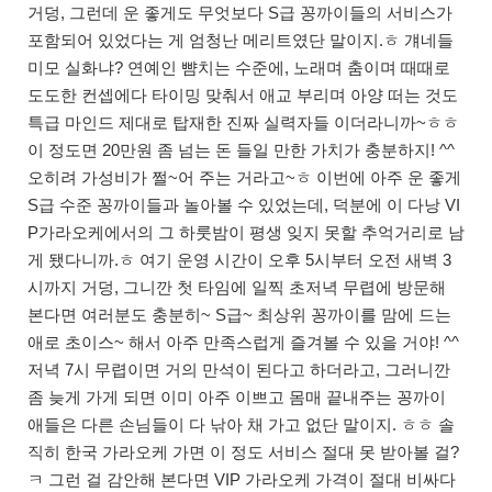
거덩, 그런데 운 좋게도 무엇보다 S급 꽁까이들의 서비스가
포함되어 있었다는 게 엄청난 메리트였단 말이지.ㅎ 걔네들
미모 실화냐? 연예인 뺨치는 수준에, 노래며 춤이며 때때로
도도한 컨셉에다 타이밍 맞춰서 애교 부리며 아양 떠는 것도
특급 마인드 제대로 탑재한 진짜 실력자들 이더라니까~ㅎㅎ
이 정도면 20만원 좀 넘는 돈 들일 만한 가치가 충분하지! ^^
오히려 가성비가 쩔~어 주는 거라고~ㅎ 이번에 아주 운 좋게
S급 수준 꽁까이들과 놀아볼 수 있었는데, 덕분에 이 다낭 VI
P가라오케에서의 그 하룻밤이 평생 잊지 못할 추억거리로 남
게 됐다니까.ㅎ 여기 운영 시간이 오후 5시부터 오전 새벽 3
시까지 거덩, 그니깐 첫 타임에 일찍 초저녁 무렵에 방문해
본다면 여러분도 충분히~ S급~ 최상위 꽁까이를 맘에 드는
애로 초이스~ 해서 아주 만족스럽게 즐겨볼 수 있을 거야! ^^
저녁 7시 무렵이면 거의 만석이 된다고 하더라고, 그러니깐
좀 늦게 가게 되면 이미 아주 이쁘고 몸매 끝내주는 꽁까이
애들은 다른 손님들이 다 낚아 채 가고 없단 말이지. ㅎㅎ 솔
직히 한국 가라오케 가면 이 정도 서비스 절대 못 받아볼 걸?
ㅋ 그런 걸 감안해 본다면 VIP 가라오케 가격이 절대 비싸다