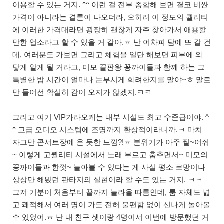
이용할 수 있는 거지. ^^ 이런 걸 전부 종합해 보면 결코 비싼
가격이 아니라는 결론이 나오더라, 오히려 이 정도의 퀄리티
에 이러한 가격대라면 굉장히 괜찮게 자주 찾아가서 애용할
만한 업소라고 할 수 있을 거 같아.ㅎ 난 어차피 담에 또 갈 건
데, 여러분도 가보면 그리고 체험을 일단 해보면 피부에 와
닿게 알게 될 거라고, 미모 끝판왕 꽁까이들과 함께 하는 그
특별한 밤 시간이 얼마나 눈부시게 화려한지를 말야~ㅎ 말로
만 들어선 확실히 감이 오지가 않겠지.ㅋㅋ
그리고 여기 VIP가라오케는 내부 시설도 최고 수준급이야. ^
^ 고급 오디오 시스템에 조명까지 환상적이라니까.ㅋ 마치
자그만 콘서트장에 온 듯한 느낌?!ㅎ 분위기가 아주 쩔~어줘
~ 이렇게 고퀄리티 시설에서 노래 부르고 춤추면서~ 미모의
꽁까이들과 한껏~ 놀아볼 수 있다는 게 사실 평소 로망이나
상상만 해봤던 판타지의 실현이라 할 수도 있는 거지. ㅋㅋ
그저 기분이 처음부터 끝까지 놀라울 따름인데, 룸 자체도 넓
고 쾌적해서 여러 명이 가도 전혀 불편함 없이 신나게 놀아볼
수 있었어.ㅎ 난 내 친구 셋이랑 4명이서 이번에 방문했던 거