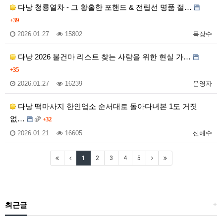
다낭 청룡열차 - 그 황홀한 포핸드 & 전립선 명품 절…
+39
2026.01.27
15802
목장수
다낭 2026 불건마 리스트 찾는 사람을 위한 현실 가…
+35
2026.01.27
16239
운영자
다낭 떡마사지 한인업소 순서대로 돌아다녀본 1도 거짓
없…
+32
2026.01.21
16605
신해수
1
2
3
4
5
최근글
+