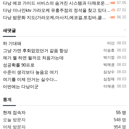
다낭 에코 가이드 서비스의 숨겨진 시스템과 다채로운 인력 풀의 진실
07.05
+169
다낭 더나인ktv 가라오케 유흥주점의 정석을 찾고 있다면 여기
07.01
+75
다낭 밤문화 지도(가라오케,마사지,에코걸,토킹바,클럽) 유흥별 가격 및 후기공유
06.15
+101
새댓글
+
하 기대돼
이산
08.03
그냥 가면 후회없었던거 같음 항상
이승효
08.03
제가 뭘 하면 될까요 처음가는데
박기정
08.03
성공확률 90프로
박재권
08.03
수준이 생각보다 높음요 여기
심상수
08.03
여기를 이제 안거는 실수다...
심정재
08.03
이번에는 다낭이군
이재권
08.03
통계
현재 접속자
55 명
오늘 방문자
548 명
어제 방문자
954 명