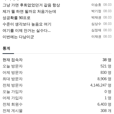
그냥 가면 후회없었던거 같음 항상
이승효
08.03
제가 뭘 하면 될까요 처음가는데
박기정
08.03
성공확률 90프로
박재권
08.03
수준이 생각보다 높음요 여기
심상수
08.03
여기를 이제 안거는 실수다...
심정재
08.03
이번에는 다낭이군
이재권
08.03
통계
현재 접속자
38 명
오늘 방문자
521 명
어제 방문자
830 명
최대 방문자
8,906 명
전체 방문자
4,146,247 명
오늘 가입자
0 명
어제 가입자
1 명
전체 회원수
6,403 명
전체 게시물
308 개