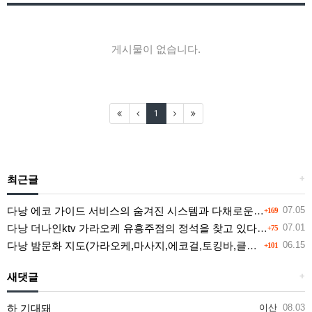
게시물이 없습니다.
1
최근글
+
다낭 에코 가이드 서비스의 숨겨진 시스템과 다채로운 인력 풀의 진실
07.05
+169
다낭 더나인ktv 가라오케 유흥주점의 정석을 찾고 있다면 여기
07.01
+75
다낭 밤문화 지도(가라오케,마사지,에코걸,토킹바,클럽) 유흥별 가격 및 후기공유
06.15
+101
새댓글
+
하 기대돼
이산
08.03