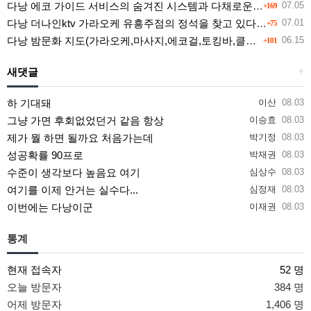
다낭 에코 가이드 서비스의 숨겨진 시스템과 다채로운 인력 풀의 진실
07.05
+169
다낭 더나인ktv 가라오케 유흥주점의 정석을 찾고 있다면 여기
07.01
+75
다낭 밤문화 지도(가라오케,마사지,에코걸,토킹바,클럽) 유흥별 가격 및 후기공유
06.15
+101
새댓글
+
하 기대돼
이산
08.03
그냥 가면 후회없었던거 같음 항상
이승효
08.03
제가 뭘 하면 될까요 처음가는데
박기정
08.03
성공확률 90프로
박재권
08.03
수준이 생각보다 높음요 여기
심상수
08.03
여기를 이제 안거는 실수다...
심정재
08.03
이번에는 다낭이군
이재권
08.03
통계
현재 접속자
52 명
오늘 방문자
384 명
어제 방문자
1,406 명