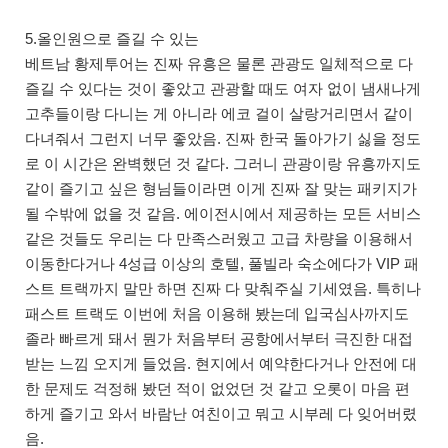
5.올인원으로 즐길 수 있는
베트남 황제투어는 진짜 유흥은 물론 관광도 일체적으로 다
즐길 수 있다는 것이 좋았고 관광할 때도 여자 없이 냄새나게
고추들이랑 다니는 게 아니라 에코 걸이 살랑거리면서 같이
다녀줘서 그런지 너무 좋았음. 진짜 한국 돌아가기 싫을 정도
로 이 시간은 완벽했던 것 같다. 그러니 관광이랑 유흥까지도
같이 즐기고 싶은 형님들이라면 이게 진짜 잘 맞는 패키지가
될 수밖에 없을 것 같음. 에이전시에서 제공하는 모든 서비스
같은 것들도 우리는 다 만족스러웠고 고급 차량을 이용해서
이동한다거나 4성급 이상의 호텔, 풀빌라 숙소에다가 VIP 패
스트 트랙까지 말만 하면 진짜 다 맞춰주실 기세였음. 특히나
패스트 트랙도 이번에 처음 이용해 봤는데 입국심사까지도
졸라 빠르게 돼서 뭔가 처음부터 공항에서부터 극진한 대접
받는 느낌 오지게 들었음. 현지에서 예약한다거나 안전에 대
한 문제도 걱정해 봤던 적이 없었던 것 같고 오롯이 마음 편
하게 즐기고 와서 바람난 여친이고 뭐고 시부레 다 잊어버렸
음.