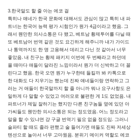
3.한국말도 할 줄 아는 에코 걸
특히나 얘네가 한국 문화에 대해서도 관심이 많고 특히 내 파
트너는 한국어 능력 평가 시험인가 뭔가 4급이라고 했음. 그
래서 웬만한 의사소통은 다 됐고, 베트남 황제투어를 다닐 때
또 베트남어 번역 같은 것도 요긴하게 해주니까 내가 가이드
나 통역까지도 한 명 고용해서 데리고 다닌 것 같아서 너무
좋았음. 내 친구는 황제 패키지 이번에 두 번째라고 하던데
올 때마다 애들이 달라진 느낌이라서 뭔가 더 신박하고 더 꼴
린다고 했음. 한국 오면 뭔가 누구한테 들킬까 봐 카톡으로
한 대화도 다 지우기는 했는데 진짜 얘네들이랑 연락하고 그
러는 거 애들이 한국말까지 할 줄 아니까 뭐나 요구사항도 은
밀하게 다 말할 수 있었고 여러모로 불편한 게 1도 없었음. 내
파트너가 제일 잘하기는 했지만 다른 친구놈들 옆에 있던 아
가씨들도 웬만한 의사소통은 되는 정도였음. 어느 정도라고
말을 할 수 있냐면 걍 구글 번역기 필요 없을 정도임. 그러니
술파티 할 때도 졸라 편했고 술 들어가면 애들도 진짜 저세상
텐션으로 놀아서 너무 고마웠음. 분위기 메이커 역할도 에코