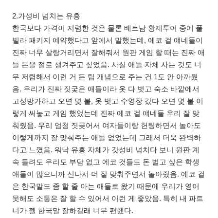
2.가성비 넘치는 유흥
한국보다 가격이 저렴한 것은 물론 베트남 황제투어 중에 풀
빌라 패키지 예약했다고 앞에서 말했는데, 에코 걸 얘네들이
진짜 너무 살랑거리면서 잘해줘서 원판 게임 할 때는 진짜 애
들 돈을 절로 챙겨주고 싶었음. 사실 애들 자체 사는 것도 너
무 저렴해서 이런 거 돈 팁 개념으로 주는 건 1도 안 아까웠
음. 우리가 진짜 짓궂은 애들이라 옷 다 벗고 숙소 바깥에서
고성방가하고 오면 몇 불, 옷 벗고 수영장 갔다 오면 몇 불 이
렇게 써놓고 게임 했었는데 진짜 에코 걸 얘네들 우리 잘 맞
춰줬음. 우리 엄청 짓궂어서 여자들이랑 헌팅하면서 놀아도
이렇게까지 잘 맞춰주는 애들 없었는데 그래서 더욱 완벽하
다고 느꼈음. 워낙 유흥 자체가 갓성비 넘치다 보니 원판 계
속 돌려도 우리도 부담 없고 에코 것들도 돈 벌고 싶은 학생
애들이 많으니까 신나서 더 잘 맞춰주면서 놀아줬음. 에코 걸
은 한국말도 좀 할 줄 아는 애들로 왔기 때문에 우리가 영어
못해도 소통은 잘 할 수 있어서 이런 게 좋았음. 특히 내 파트
너가 젤 한국말 잘하길래 너무 편했다.