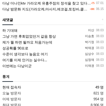
다낭 더나인ktv 가라오케 유흥주점의 정석을 찾고 있다면 여기
07.01
+75
다낭 밤문화 지도(가라오케,마사지,에코걸,토킹바,클럽) 유흥별 가격 및 후기공유
06.15
+101
새댓글
+
하 기대돼
이산
08.03
그냥 가면 후회없었던거 같음 항상
이승효
08.03
제가 뭘 하면 될까요 처음가는데
박기정
08.03
성공확률 90프로
박재권
08.03
수준이 생각보다 높음요 여기
심상수
08.03
여기를 이제 안거는 실수다...
심정재
08.03
이번에는 다낭이군
이재권
08.03
통계
현재 접속자
49 명
오늘 방문자
821 명
어제 방문자
954 명
최대 방문자
8,906 명