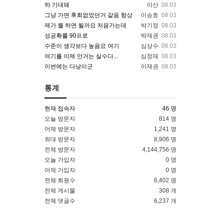
하 기대돼
이산
08.03
그냥 가면 후회없었던거 같음 항상
이승효
08.03
제가 뭘 하면 될까요 처음가는데
박기정
08.03
성공확률 90프로
박재권
08.03
수준이 생각보다 높음요 여기
심상수
08.03
여기를 이제 안거는 실수다...
심정재
08.03
이번에는 다낭이군
이재권
08.03
통계
현재 접속자
46 명
오늘 방문자
814 명
어제 방문자
1,241 명
최대 방문자
8,906 명
전체 방문자
4,144,756 명
오늘 가입자
0 명
어제 가입자
0 명
전체 회원수
6,402 명
전체 게시물
308 개
전체 댓글수
6,237 개