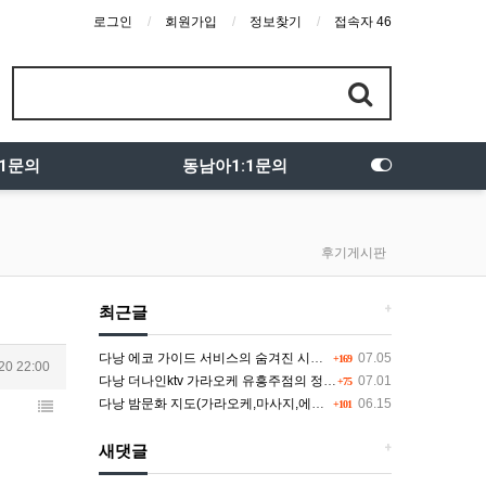
로그인
회원가입
정보찾기
접속자 46
:1문의
동남아1:1문의
후기게시판
+
최근글
다낭 에코 가이드 서비스의 숨겨진 시스템과 다채로운 인력 풀의 진실
07.05
+169
20 22:00
다낭 더나인ktv 가라오케 유흥주점의 정석을 찾고 있다면 여기
07.01
+75
다낭 밤문화 지도(가라오케,마사지,에코걸,토킹바,클럽) 유흥별 가격 및 후기공유
06.15
+101
+
새댓글