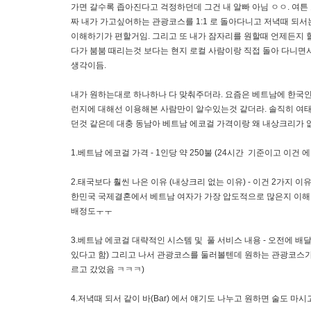
가면 갈수록 좁아진다고 걱정하던데 그건 내 알빠 아님 ㅇㅇ. 여
짜 내가 가고싶어하는 관광코스를 1:1 로 돌아다니고 저녁때 되
이해하기가 편할거임. 그리고 또 내가 잠자리를 원할때 언제든지 
다가 붐붐 때리는것 보다는 현지 로컬 사람이랑 직접 돌아 다니면
생각이듬.
내가 원하는대로 하나하나 다 맞춰주더라. 요즘은 베트남에 한국인 남
런지에 대해선 이용해본 사람만이 알수있는것 같더라. 솔직히 여태
던것 같은데 대충 동남아 베트남 에코걸 가격이랑 왜 내상크리가 
1.베트남 에코걸 가격 - 1인당 약 250불 (24시간 기준이고 이
2.태국보다 훨씬 나은 이유 (내상크리 없는 이유) - 이건 2가지 
한민국 국제결혼에서 베트남 여자가 가장 압도적으로 많은지 이해가 
배정도ㅜㅜ
3.베트남 에코걸 대략적인 시스템 및 풀 서비스 내용 - 오전에 배
있다고 함) 그리고 나서 관광코스를 둘러볼텐데 원하는 관광코스가
르고 갔었음 ㅋㅋㅋ)
4.저녁때 되서 같이 바(Bar) 에서 얘기도 나누고 원하면 술도 마