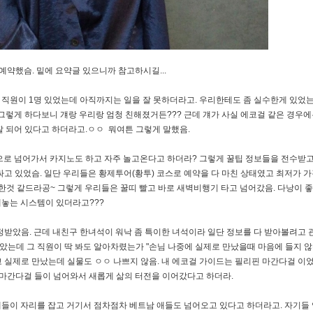
를 예약했슴. 밑에 요약글 있으니까 참고하시길...
직원이 1명 있었는데 아직까지는 일을 잘 못하더라고. 우리한테도 좀 실수한게 있었
그렇게 하다보니 걔랑 우리랑 엄청 친해졌거든??? 근데 걔가 사실 에코걸 같은 경우에
잘 되어 있다고 하더라고.ㅇㅇ 뭐여튼 그렇게 말했음.
으로 넘어가서 카지노도 하고 자주 놀고온다고 하더라? 그렇게 꿀팁 정보들을 전수받
고 있었슴. 일단 우리들은 황제투어(황투) 코스로 예약을 다 마친 상태였고 최저가 
한것 같드라공~ 그렇게 우리들은 꿀띠 빨고 바로 새벽비행기 타고 넘어갔음. 다낭이 
해놓는 시스템이 있더라고???
배정받았음. 근데 내친구 한녀석이 워낙 좀 특이한 녀석이라 일단 정보를 다 받아볼려고
았는데 그 직원이 딱 봐도 알아차렸는가 "손님 나중에 실제로 만났을때 마음에 들지 
 실제로 만났는데 실물도 ㅇㅇ 나쁘지 않음. 내 에코걸 가이드는 필리핀 마간다걸 이
 마간다걸 들이 넘어와서 새롭게 삶의 터전을 이어갔다고 하더라.
들이 자리를 잡고 거기서 점차점차 베트남 애들도 넘어오고 있다고 하더라고. 자기들