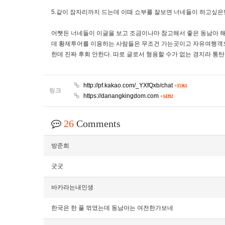
5.같이 잠자리까지 드는데 이때 쇼부를 잘보면 너네들이 하고싶은만
어쨋든 너네들이 이글을 보고 조금이나마 참고해서 좋은 동남아 해
데 황제투어를 이용하는 사람들은 무조건 가는곳이고 자유여행객으로
한데 진짜 후회 안한다. 따로 글로서 형용할 수가 없는 경지라 통
http://pf.kakao.com/_YXfQxb/chat
+15361
링크
https://danangkingdom.com
+14392
26
Comments
방준희
굿굿
바카라는내인생
한국은 한 풀 꺾였는데 동남아는 여전한가보네