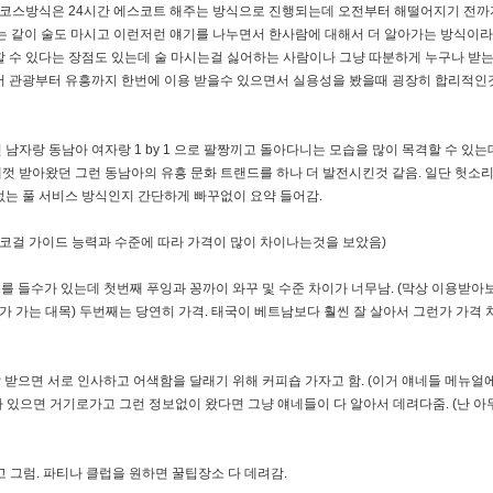
튼 코스방식은 24시간 에스코트 해주는 방식으로 진행되는데 오전부터 해떨어지기 전까
서는 같이 술도 마시고 이런저런 얘기를 나누면서 한사람에 대해서 더 알아가는 방식이
할 수 있다는 장점도 있는데 술 마시는걸 싫어하는 사람이나 그냥 따분하게 누구나 받는
서 관광부터 유흥까지 한번에 이용 받을수 있으면서 실용성을 봤을때 굉장히 합리적인
자랑 동남아 여자랑 1 by 1 으로 팔짱끼고 돌아다니는 모습을 많이 목격할 수 있는데
껏 받아왔던 그런 동남아의 유흥 문화 트랜드를 하나 더 발전시킨것 같음. 일단 헛소
없는 풀 서비스 방식인지 간단하게 빠꾸없이 요약 들어감.
건 에코걸 가이드 능력과 수준에 따라 가격이 많이 차이나는것을 보았음)
이유를 들수가 있는데 첫번째 푸잉과 꽁까이 와꾸 및 수준 차이가 너무남. (막상 이용받아
가는 대목) 두번째는 당연히 가격. 태국이 베트남보다 훨씬 잘 살아서 그런가 가격 
달 받으면 서로 인사하고 어색함을 달래기 위해 커피숍 가자고 함. (이거 얘네들 메뉴얼
 있으면 거기로가고 그런 정보없이 왔다면 그냥 얘네들이 다 알아서 데려다줌. (난 아
시고 그럼. 파티나 클럽을 원하면 꿀팁장소 다 데려감.