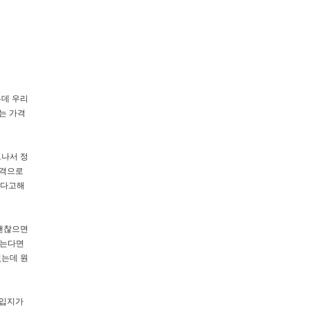
는데 우리
는 가격
고나서 정
가격으로
좋다고해
 괜찮으면
않는다면
었는데 원
 입지가