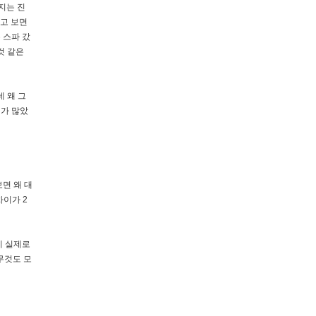
지는 진
라고 보면
 스파 갔
것 같은
 왜 그
리가 많았
보면 왜 대
차이가 2
에 실제로
무것도 모