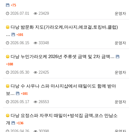
+75
2026.07.01
23429
운영자
다낭 밤문화 지도(가라오케,마사지,에코걸,토킹바,클럽)
…
+101
2026.06.15
33348
운영자
다낭 누민가라오케 2026년 주류셋 금액 및 2차 금액…
+108
2026.05.30
22425
운영자
다낭 수 사우나 스파 마사지샵에서 때밀이도 함께 받아
보…
+101
2026.05.17
26553
운영자
다낭 요정스파 자쿠지 때밀이+방석집 금액,코스 만남소
개
+136
2026.04.26
30398
운영자