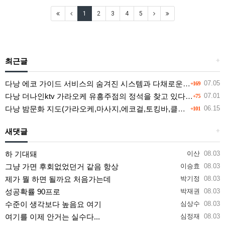
1
2
3
4
5
최근글
+
다낭 에코 가이드 서비스의 숨겨진 시스템과 다채로운 인력 풀의 진실
07.05
+169
다낭 더나인ktv 가라오케 유흥주점의 정석을 찾고 있다면 여기
07.01
+75
다낭 밤문화 지도(가라오케,마사지,에코걸,토킹바,클럽) 유흥별 가격 및 후기공유
06.15
+101
새댓글
+
하 기대돼
이산
08.03
그냥 가면 후회없었던거 같음 항상
이승효
08.03
제가 뭘 하면 될까요 처음가는데
박기정
08.03
성공확률 90프로
박재권
08.03
수준이 생각보다 높음요 여기
심상수
08.03
여기를 이제 안거는 실수다...
심정재
08.03