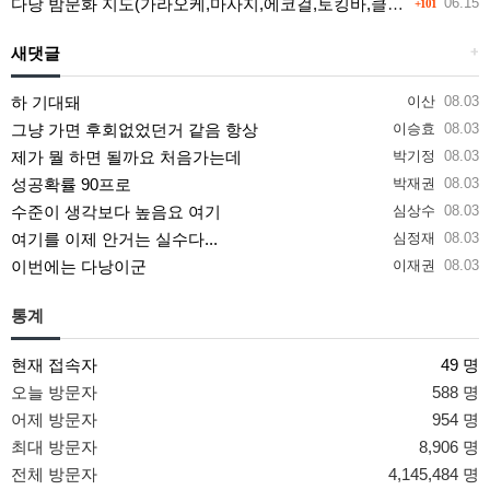
다낭 밤문화 지도(가라오케,마사지,에코걸,토킹바,클럽) 유흥별 가격 및 후기공유
06.15
+101
새댓글
+
하 기대돼
이산
08.03
그냥 가면 후회없었던거 같음 항상
이승효
08.03
제가 뭘 하면 될까요 처음가는데
박기정
08.03
성공확률 90프로
박재권
08.03
수준이 생각보다 높음요 여기
심상수
08.03
여기를 이제 안거는 실수다...
심정재
08.03
이번에는 다낭이군
이재권
08.03
통계
현재 접속자
49 명
오늘 방문자
588 명
어제 방문자
954 명
최대 방문자
8,906 명
전체 방문자
4,145,484 명