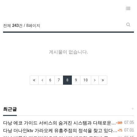
전체
243
건 / 8페이지
게시물이 없습니다.
6
7
8
9
10
최근글
+
다낭 에코 가이드 서비스의 숨겨진 시스템과 다채로운 인력 풀의 진실
07.05
+169
다낭 더나인ktv 가라오케 유흥주점의 정석을 찾고 있다면 여기
07.01
+75