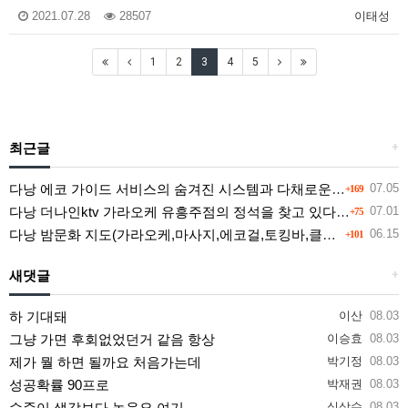
2021.07.28
28507
이태성
1
2
3
4
5
최근글
+
다낭 에코 가이드 서비스의 숨겨진 시스템과 다채로운 인력 풀의 진실
07.05
+169
다낭 더나인ktv 가라오케 유흥주점의 정석을 찾고 있다면 여기
07.01
+75
다낭 밤문화 지도(가라오케,마사지,에코걸,토킹바,클럽) 유흥별 가격 및 후기공유
06.15
+101
새댓글
+
하 기대돼
이산
08.03
그냥 가면 후회없었던거 같음 항상
이승효
08.03
제가 뭘 하면 될까요 처음가는데
박기정
08.03
성공확률 90프로
박재권
08.03
수준이 생각보다 높음요 여기
심상수
08.03