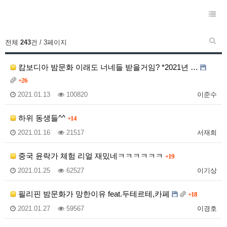
전체
243
건 / 3페이지
캄보디아 밤문화 이래도 너네들 받을거임? *2021년 …
+26
2021.01.13
100820
이준수
하위 동생들^^
+14
2021.01.16
21517
서재희
중국 윤락가 체험 리얼 재밌네ㅋㅋㅋㅋㅋㅋ
+19
2021.01.25
62527
이기상
필리핀 밤문화가 망한이유 feat.두테르테,카페
+18
2021.01.27
59567
이경호