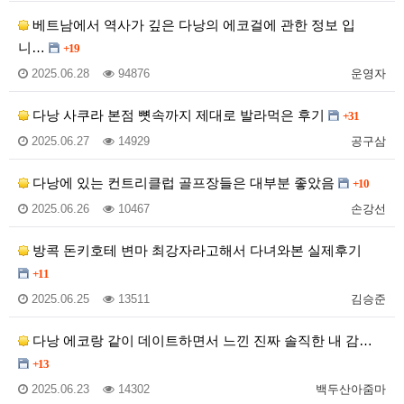
베트남에서 역사가 깊은 다낭의 에코걸에 관한 정보 입
니…
+19
2025.06.28
94876
운영자
다낭 사쿠라 본점 뼛속까지 제대로 발라먹은 후기
+31
2025.06.27
14929
공구삼
다낭에 있는 컨트리클럽 골프장들은 대부분 좋았음
+10
2025.06.26
10467
손강선
방콕 돈키호테 변마 최강자라고해서 다녀와본 실제후기
+11
2025.06.25
13511
김승준
다낭 에코랑 같이 데이트하면서 느낀 진짜 솔직한 내 감…
+13
2025.06.23
14302
백두산아줌마