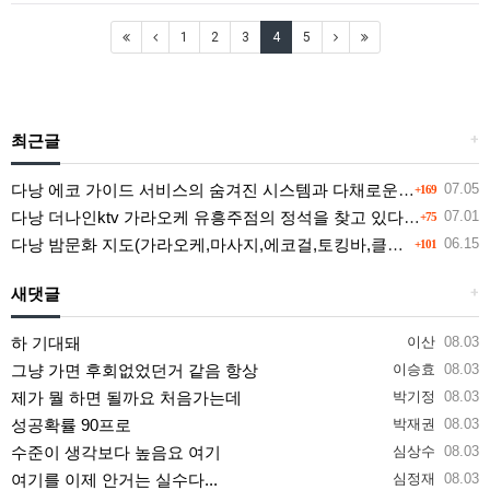
1
2
3
4
5
최근글
+
다낭 에코 가이드 서비스의 숨겨진 시스템과 다채로운 인력 풀의 진실
07.05
+169
다낭 더나인ktv 가라오케 유흥주점의 정석을 찾고 있다면 여기
07.01
+75
다낭 밤문화 지도(가라오케,마사지,에코걸,토킹바,클럽) 유흥별 가격 및 후기공유
06.15
+101
새댓글
+
하 기대돼
이산
08.03
그냥 가면 후회없었던거 같음 항상
이승효
08.03
제가 뭘 하면 될까요 처음가는데
박기정
08.03
성공확률 90프로
박재권
08.03
수준이 생각보다 높음요 여기
심상수
08.03
여기를 이제 안거는 실수다...
심정재
08.03