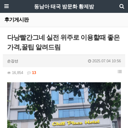
동남아 태국 밤문화 황제밤
후기게시판
다낭빨간그네 실전 위주로 이용할때 좋은
가격,꿀팁 알려드림
손강선
2025.07.04 10:56
16,854
13