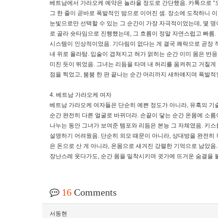
베트남에서 가라오케 예약은 놀라울 정도로 간단했음. 카톡으로 “오
그 한 줄이 곧바로 폭발적인 밤으로 이어진 셈. 장소에 도착하니 이
눈빛으로만 선택할 수 있는 그 순간이 가장 자극적이었는데, 몇 명
로 골라 숏타임으로 진행했는데, 그 흐름이 정말 자연스럽고 빠름.
시스템이 인상적이었음. 기다림이 없다는 게 결국 쾌락으로 곧장 
내 위로 올라탐. 입술이 겹쳐지고 혀가 얽히는 순간 이미 몸은 반
미친 듯이 뛰었음. 그녀는 리듬을 타며 내 허리를 움켜쥐고 거칠게 
점을 찍었고, 붐붐 한 판 끝나는 순간 머리까지 새하얘지며 폭발적
4. 베트남 가라오케 여자
베트남 가라오케 여자들은 단순히 예쁜 정도가 아니라, 유혹의 기
순간 완전히 다른 얼굴로 바뀌더라. 손끝이 닿는 순간 온몸에 소름
나누는 동안 그녀가 보여준 템포와 리듬은 본능 그 자체였음. 키스
설명하기 어려웠음. 단순히 외모 때문이 아니라, 상대방을 완전히 
은 돈으로 산 게 아니라, 온몸으로 새겨진 강렬한 기억으로 남았음
장난스레 웃다가도, 순간 몸을 밀착시키며 귓가에 뜨거운 숨결을 
16
Comments
서동현