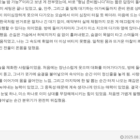
늘 밤 가능?”이라고 보낸 게 전부였는데, 바로 “형님 준비됩니다”라는 짧은 답장이 돌
미 세팅은 끝나 있었고, 술, 안주, 그리고 줄 맞춰 대기하는 아가씨들까지 준비 완료 상
이 의미심장하게 웃으며 다가오는 모습에서 이미 심장이 터질 듯 뛰더라. 마음에 드는 
 한국처럼 번거로운 절차나 긴 대기 없이, 예약부터 실제 체험까지 모든 게 매끄럽게 
직행할 수 있다는 의미였음. 방에 들어가자마자 그녀가 미소 지으며 다가와 옆에 앉더
응했음. 손길은 가슴에서 허벅지까지 쉼 없이 흘러내렸고, 숨결이 목덜미 타고 스며들며
움직였고, 나는 그 속도에 휘말려 더 이상 버티지 못했음. 밀착된 몸과 뜨거운 마찰이 
인 전율이 온몸을 덮쳤음.
술을 체화한 사람들이었음. 처음에는 장난스럽게 웃으며 대화를 이어가다가도, 방에 
이 돋고, 그녀가 귓가에 숨결을 불어넣으며 속삭이는 순간 이미 정신줄을 놓게 됨. 사랑
를 이어가며 몸을 끌어안는 느낌, 그리고 마지막에 한 발 뽑는 순간 터져 나오는 쾌감은
녹여내는 능력이 있었고, 그 중독성 때문에 계속 생각나게 만드는 매력이 있었음. 결국 
. 눈빛 하나, 미소 하나로 이미 상대를 무장해제시키는 힘이 있었음. 처음엔 가볍게 팔
불어넣는 순간 분위기가 완전히 뒤집혔음.
2025.08.