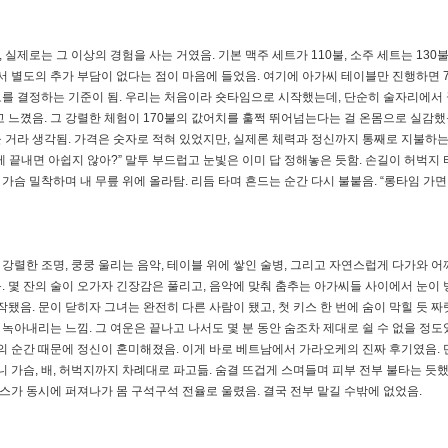
제로는 그 이상의 경험을 사는 거였음. 기본 맥주 세트가 110불, 소주 세트는 130불
어서 별도의 추가 부담이 없다는 점이 마음에 들었음. 여기에 아가씨 테이블만 진행하면 7
 강도를 결정하는 기준이 됨. 우리는 처음이라 숏타임으로 시작했는데, 단순히 술자리에서
다고 느꼈음. 그 강렬한 체험이 170불의 값어치를 훌쩍 뛰어넘는다는 걸 온몸으로 실감했
 거라 생각됨. 가격은 숫자로 적혀 있었지만, 실제론 체력과 정신까지 통째로 지불하
렇게 끝내면 아쉽지 않아?” 말투 부드럽고 눈빛은 이미 답 정해놓은 듯함. 손길이 허벅지
가슴 밀착하며 내 무릎 위에 올라탐. 리듬 타며 흔드는 순간 다시 불붙음. “롱타임 가면
렬한 조명, 쿵쿵 울리는 음악, 테이블 위에 쌓인 술병, 그리고 자연스럽게 다가와 어
 몇 잔의 술이 오가자 긴장감은 풀리고, 음악에 맞춰 춤추는 아가씨들 사이에서 눈이 
됐음. 문이 닫히자 그녀는 완전히 다른 사람이 됐고, 첫 키스 한 번에 숨이 막힐 듯 짜
 녹아내리는 느낌. 그 여운은 끝나고 나서도 몇 분 동안 숨조차 제대로 쉴 수 없을 정도
의 순간 때문에 정신이 혼미해졌음. 이게 바로 베트남에서 가라오케의 진짜 후기였음. 
 가슴, 배, 허벅지까지 차례대로 파고듦. 숨결 뜨겁게 스며들며 피부 전부 불타는 듯했
키스가 동시에 퍼져나가 몸 구석구석 전율로 울렸음. 결국 전부 맡길 수밖에 없었음.