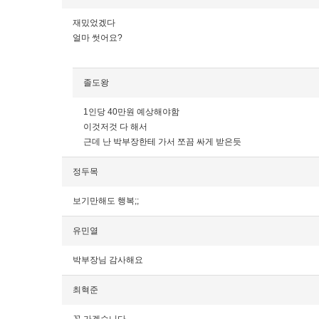
재밌었겠다
얼마 썻어요?
졸도왕
1인당 40만원 예상해야함
이것저것 다 해서
근데 난 박부장한테 가서 쪼끔 싸게 받은듯
정두목
보기만해도 행복;;
유민열
박부장님 감사해요
최혁준