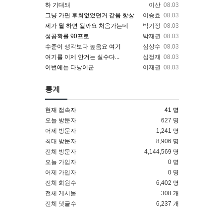
하 기대돼
이산
08.03
그냥 가면 후회없었던거 같음 항상
이승효
08.03
제가 뭘 하면 될까요 처음가는데
박기정
08.03
성공확률 90프로
박재권
08.03
수준이 생각보다 높음요 여기
심상수
08.03
여기를 이제 안거는 실수다...
심정재
08.03
이번에는 다낭이군
이재권
08.03
통계
현재 접속자
41 명
오늘 방문자
627 명
어제 방문자
1,241 명
최대 방문자
8,906 명
전체 방문자
4,144,569 명
오늘 가입자
0 명
어제 가입자
0 명
전체 회원수
6,402 명
전체 게시물
308 개
전체 댓글수
6,237 개