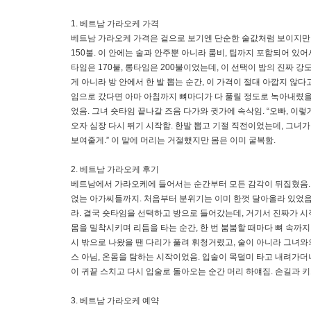
1. 베트남 가라오케 가격
베트남 가라오케 가격은 겉으로 보기엔 단순한 술값처럼 보이지만, 실
150불. 이 안에는 술과 안주뿐 아니라 룸비, 팁까지 포함되어 있
타임은 170불, 롱타임은 200불이었는데, 이 선택이 밤의 진짜
게 아니라 방 안에서 한 발 뽑는 순간, 이 가격이 절대 아깝지 않
임으로 갔다면 아마 아침까지 뼈마디가 다 풀릴 정도로 녹아내렸을
었음. 그녀 숏타임 끝나갈 즈음 다가와 귓가에 속삭임. “오빠, 이
오자 심장 다시 뛰기 시작함. 한발 뽑고 기절 직전이었는데, 그녀가 
보여줄게.” 이 말에 머리는 거절했지만 몸은 이미 굴복함.
2. 베트남 가라오케 후기
베트남에서 가라오케에 들어서는 순간부터 모든 감각이 뒤집혔음. 강
얹는 아가씨들까지. 처음부터 분위기는 이미 한껏 달아올라 있었음.
라. 결국 숏타임을 선택하고 방으로 들어갔는데, 거기서 진짜가 시작
몸을 밀착시키며 리듬을 타는 순간, 한 번 붐붐할 때마다 뼈 속까지
시 밖으로 나왔을 땐 다리가 풀려 휘청거렸고, 술이 아니라 그녀와
스 아님, 온몸을 탐하는 시작이었음. 입술이 목덜미 타고 내려가더니
이 귀끝 스치고 다시 입술로 돌아오는 순간 머리 하얘짐. 손길과 
3. 베트남 가라오케 예약