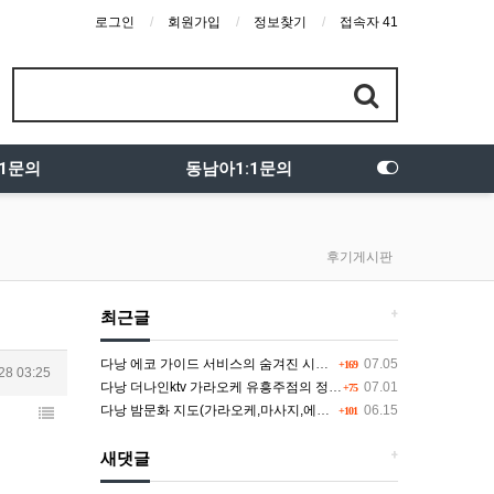
로그인
회원가입
정보찾기
접속자 41
:1문의
동남아1:1문의
후기게시판
+
최근글
다낭 에코 가이드 서비스의 숨겨진 시스템과 다채로운 인력 풀의 진실
07.05
+169
28 03:25
다낭 더나인ktv 가라오케 유흥주점의 정석을 찾고 있다면 여기
07.01
+75
다낭 밤문화 지도(가라오케,마사지,에코걸,토킹바,클럽) 유흥별 가격 및 후기공유
06.15
+101
+
새댓글