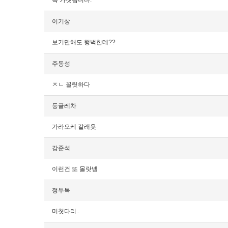
꼭 가겟습니다.
이기상
보기만해도 행벅한데??
주동성
ㅈㄴ 꼴릿하다
둥글레차
가라오케 갈래욧
강준석
이런건 또 몰랏넹
정두목
미쳣다리..