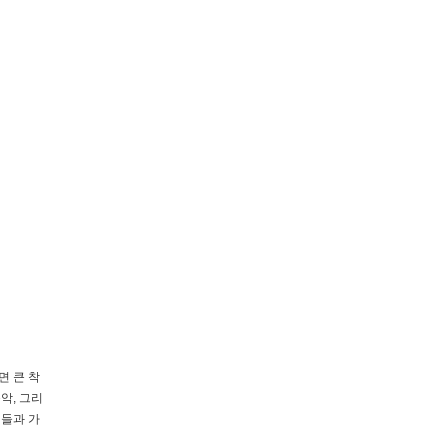
면 큰 착
악, 그리
구들과 가