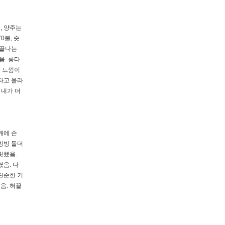
, 양주는
0불, 숏
 끝나는
음. 롱타
는 느낌이
 타고 올라
 내가 더
깨에 손
빙빙 돌더
릿했음.
였음. 다
단순한 키
음. 혀끝