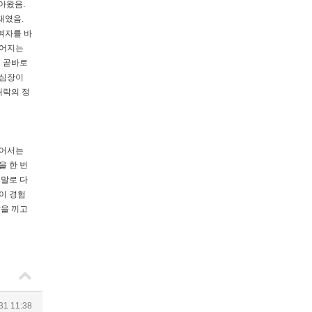
아왔음.
태였음.
여자를 바
이어지는
니 곧바로
 심장이
쾌락의 정
들어서는
을 한 번
 말로 다
이 경험
짱을 끼고
31 11:38