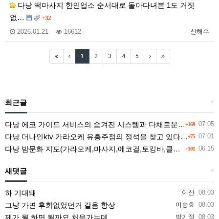
다낭 떡마사지 한인업소 순서대로 돌아다녀본 1도 거짓
없…
+32
2026.01.21
16612
신해수
1
2
3
4
5
최근글
+
다낭 에코 가이드 서비스의 숨겨진 시스템과 다채로운 인력 풀의 진실
07.05
+169
다낭 더나인ktv 가라오케 유흥주점의 정석을 찾고 있다면 여기
07.01
+75
다낭 밤문화 지도(가라오케,마사지,에코걸,토킹바,클럽) 유흥별 가격 및 후기공유
06.15
+101
새댓글
+
하 기대돼
이산
08.03
그냥 가면 후회없었던거 같음 항상
이승효
08.03
제가 뭘 하면 될까요 처음가는데
박기정
08.03