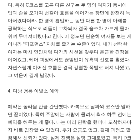
다. 특히 C코스를 고른 다른 친구는 두 명의 여자가 동시에
입과 손을 오가며 번갈아 흐름을 이어가는 장면에 완전히 녹
아버렸다더라. 한 명이 흡입하는 동안 다른 한 명이 아래를
공략하는 식으로 리듬이 교차되자 결국 숨조차 가쁘게 몰아
쉬며 무너져버렸다고 한다. 이 정도면 단순히 여자를 보는 게
아니라 “퍼포먼스” 자체를 즐기는 수준이었다. 내가 선택한
여자는 마치 연인처럼 다가와 시선을 맞추며 은근한 긴장을
이어갔고, 케어 과정에서도 끊임없이 유혹의 신호를 흘렸다.
자연스럽게 이어진 흐름은 결국 강렬한 폭발로 터져 나왔고,
그 여운이 길게 남았다.
4. 다낭 청룡 이발소 예약
예약은 놀라울 만큼 간단했다. 카톡으로 날짜와 코스만 말하
면 끝이었다. 특히 주말에는 사람이 몰려서 최소 하루 전에는
예약을 해두는 게 좋다. 나는 미리 연락을 했더니 도착하자마
자 바로 입장할 수 있었다. 추가 요금도 없고, 결제 과정도 깔
끔해서 신뢰가 갔다. 실제 진행은 설명 그대로였고, 특히 D코