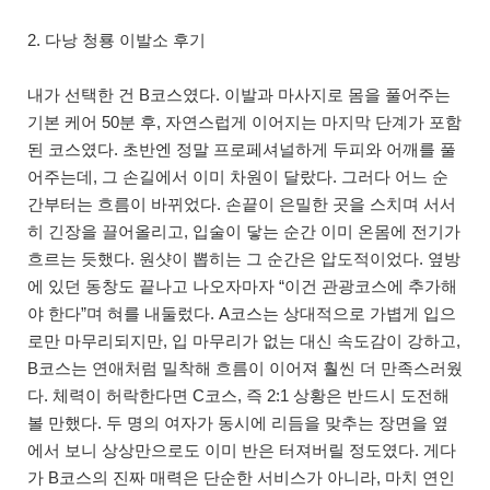
2. 다낭 청룡 이발소 후기
내가 선택한 건 B코스였다. 이발과 마사지로 몸을 풀어주는
기본 케어 50분 후, 자연스럽게 이어지는 마지막 단계가 포함
된 코스였다. 초반엔 정말 프로페셔널하게 두피와 어깨를 풀
어주는데, 그 손길에서 이미 차원이 달랐다. 그러다 어느 순
간부터는 흐름이 바뀌었다. 손끝이 은밀한 곳을 스치며 서서
히 긴장을 끌어올리고, 입술이 닿는 순간 이미 온몸에 전기가
흐르는 듯했다. 원샷이 뽑히는 그 순간은 압도적이었다. 옆방
에 있던 동창도 끝나고 나오자마자 “이건 관광코스에 추가해
야 한다”며 혀를 내둘렀다. A코스는 상대적으로 가볍게 입으
로만 마무리되지만, 입 마무리가 없는 대신 속도감이 강하고,
B코스는 연애처럼 밀착해 흐름이 이어져 훨씬 더 만족스러웠
다. 체력이 허락한다면 C코스, 즉 2:1 상황은 반드시 도전해
볼 만했다. 두 명의 여자가 동시에 리듬을 맞추는 장면을 옆
에서 보니 상상만으로도 이미 반은 터져버릴 정도였다. 게다
가 B코스의 진짜 매력은 단순한 서비스가 아니라, 마치 연인