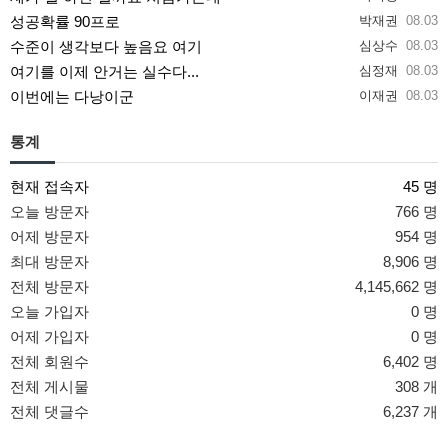
성공확률 90프로
박재권
08.03
수준이 생각보다 높음요 여기
심상수
08.03
여기를 이제 안거는 실수다...
심정재
08.03
이번에는 다낭이군
이재권
08.03
통계
현재 접속자
45 명
오늘 방문자
766 명
어제 방문자
954 명
최대 방문자
8,906 명
전체 방문자
4,145,662 명
오늘 가입자
0 명
어제 가입자
0 명
전체 회원수
6,402 명
전체 게시물
308 개
전체 댓글수
6,237 개