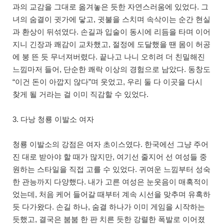
과의 교감을 그대로 옮겨놓은 듯한 자연스러움에 있었다. 그
녀의 숨결이 귓가에 닿고, 귓불을 스치며 속삭이는 순간 현실
과 환상이 뒤섞였다. 손길과 입술이 동시에 리듬을 타며 이어
지니 긴장과 쾌감이 교차했고, 절정에 도달했을 땐 몸이 허공
에 붕 뜬 듯 무너져버렸다. 끝나고 나니 오히려 더 친밀해진
느낌마저 들어, 단순한 쾌락 이상의 경험으로 남았다. 동창도
“이건 돈이 아깝지 않다”며 웃었고, 우리 둘 다 이곳을 다시
찾게 될 거라는 걸 이미 직감할 수 있었다.
3. 다낭 청룡 이발소 여자
청룡 이발소의 강점은 여자 초이스였다. 한국에선 그냥 주어
진 대로 받아야 할 때가 많지만, 여기선 줄지어 선 여성들 중
원하는 스타일을 직접 고를 수 있었다. 귀여운 느낌부터 성숙
한 관능까지 다양했다. 내가 고른 여성은 눈웃음이 매혹적이
었는데, 처음 케어 들어갈 때부터 계속 시선을 맞추며 유혹하
듯 다가왔다. 손길 하나, 숨결 하나가 이미 게임을 시작하는
듯했고, 결국은 붐붐 한 판 치른 듯한 강렬한 폭발로 이어졌