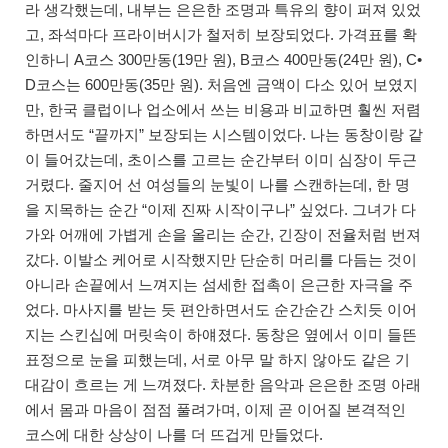
라 생각했는데, 내부는 은은한 조명과 특유의 향이 퍼져 있었
고, 좌석마다 프라이버시가 철저히 보장되었다. 가격표를 확
인하니 A코스 300만동(19만 원), B코스 400만동(24만 원), C•
D코스는 600만동(35만 원). 처음엔 금액이 다소 있어 보였지
만, 한국 클럽이나 업소에서 쓰는 비용과 비교하면 훨씬 저렴
하면서도 “끝까지” 보장되는 시스템이었다. 나는 동창이랑 같
이 들어갔는데, 초이스를 고르는 순간부터 이미 심장이 두근
거렸다. 줄지어 선 여성들의 눈빛이 나를 스캔하는데, 한 명
을 지목하는 순간 “이제 진짜 시작이구나” 싶었다. 그녀가 다
가와 어깨에 가볍게 손을 올리는 순간, 긴장이 전율처럼 번져
갔다. 이발소 케어로 시작했지만 단순히 머리를 다듬는 것이
아니라 손끝에서 느껴지는 섬세한 접촉이 은근한 자극을 주
었다. 마사지를 받는 듯 편안하면서도 순간순간 스치듯 이어
지는 스킨십에 머릿속이 하얘졌다. 동창은 옆에서 이미 들뜬
표정으로 눈을 피했는데, 서로 아무 말 하지 않아도 같은 기
대감이 흐르는 게 느껴졌다. 차분한 음악과 은은한 조명 아래
에서 몸과 마음이 점점 풀려가며, 이제 곧 이어질 본격적인
코스에 대한 상상이 나를 더 뜨겁게 만들었다.