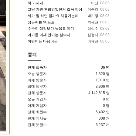
하 기대돼
이산
08.03
그냥 가면 후회없었던거 같음 항상
이승효
08.03
제가 뭘 하면 될까요 처음가는데
박기정
08.03
성공확률 90프로
박재권
08.03
수준이 생각보다 높음요 여기
심상수
08.03
여기를 이제 안거는 실수다...
심정재
08.03
이번에는 다낭이군
이재권
08.03
통계
현재 접속자
36 명
오늘 방문자
1,320 명
어제 방문자
1,010 명
최대 방문자
8,906 명
전체 방문자
4,142,615 명
오늘 가입자
0 명
어제 가입자
0 명
전체 회원수
6,402 명
전체 게시물
308 개
전체 댓글수
6,237 개