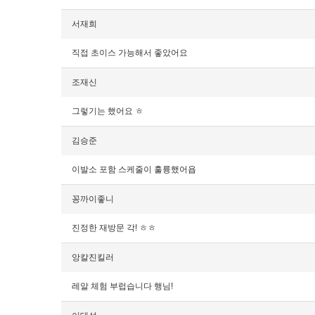
서재희
직접 초이스 가능해서 좋았어요
조재신
그렇기는 했어요 ㅎ
김승준
이발소 포함 스케줄이 훌륭했어욥
꽁까이좋니
진정한 재방문 각! ㅎㅎ
앙칼진킬러
레알 체험 부럽습니다 행님!