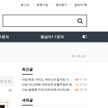
로그인
회원가입
정보찾기
접속자 36
:1문의
동남아1:1문의
후기게시판
+
최근글
다낭 에코 가이드 서비스의 숨겨진 시스템과 다채로운 인력 풀의 진실
07.05
+169
08 12:15
다낭 더나인ktv 가라오케 유흥주점의 정석을 찾고 있다면 여기
07.01
+75
다낭 밤문화 지도(가라오케,마사지,에코걸,토킹바,클럽) 유흥별 가격 및 후기공유
06.15
+101
+
새댓글