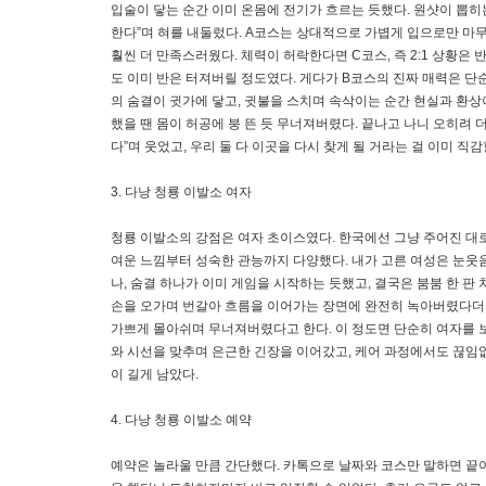
입술이 닿는 순간 이미 온몸에 전기가 흐르는 듯했다. 원샷이 뽑
한다”며 혀를 내둘렀다. A코스는 상대적으로 가볍게 입으로만 마
훨씬 더 만족스러웠다. 체력이 허락한다면 C코스, 즉 2:1 상황은
도 이미 반은 터져버릴 정도였다. 게다가 B코스의 진짜 매력은 단
의 숨결이 귓가에 닿고, 귓불을 스치며 속삭이는 순간 현실과 환상
했을 땐 몸이 허공에 붕 뜬 듯 무너져버렸다. 끝나고 나니 오히려 
다”며 웃었고, 우리 둘 다 이곳을 다시 찾게 될 거라는 걸 이미 직감
3. 다낭 청룡 이발소 여자
청룡 이발소의 강점은 여자 초이스였다. 한국에선 그냥 주어진 대로 
여운 느낌부터 성숙한 관능까지 다양했다. 내가 고른 여성은 눈웃
나, 숨결 하나가 이미 게임을 시작하는 듯했고, 결국은 붐붐 한 판
손을 오가며 번갈아 흐름을 이어가는 장면에 완전히 녹아버렸다더라
가쁘게 몰아쉬며 무너져버렸다고 한다. 이 정도면 단순히 여자를 보
와 시선을 맞추며 은근한 긴장을 이어갔고, 케어 과정에서도 끊임없
이 길게 남았다.
4. 다낭 청룡 이발소 예약
예약은 놀라울 만큼 간단했다. 카톡으로 날짜와 코스만 말하면 끝이