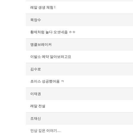
레알 생생 체험 !
목장수
황제처럼 놀다 오셧네욥 ㅎㅎ
앵클브레이커
이발소 예약 알아보려고요
김수로
초이스 성공했어욤 ㅋ
이재권
레알 전설
조재신
인상 깊은 이야기....