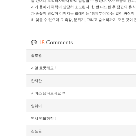
을 했더니 도착하자마자 바로 입장할 수 있었다. 추가 요금도 없고,
리가 들어가 체력이 상당히 소모된다. 한 번 터뜨린 후 잠깐의 휴식
과 손끝이 번갈아 이어지는 릴레이는 “황제투어”라는 말이 과장이 
히 잊을 수 없으며 그 촉감, 분위기, 그리고 숨소리까지 모든 것이 
18
Comments
졸도왕
리얼 흐뭇해요 !
한재한
서비스 남다르네요 ㅋ
영웨이
역시 명불허전 !
김도균