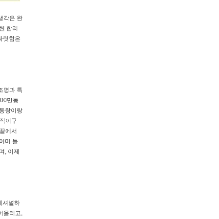
생각은 완
씬 합리
 짜릿함은
조명과 특
600만동
 동창이랑
시작이구
손끝에서
이미 들
며, 이제
로페셔널하
어올리고,