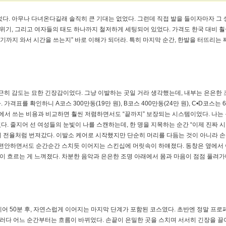
다. 아무나 다녀온다길래 솔직히 큰 기대는 없었다. 그런데 직접 발을 들이자마자 그 
분위기, 그리고 여자들의 태도 하나까지 철저하게 세팅되어 있었다. 가격도 한국 대비 훨
여기까지 와서 시간을 쓰는지” 바로 이해가 되더라. 특히 마지막 순간, 한발을 터뜨리는
근히 감도는 묘한 긴장감이었다. 그냥 이발하는 곳일 거라 생각했는데, 내부는 은은한 
표를 확인하니 A코스 300만동(19만 원), B코스 400만동(24만 원), C•D코스는 
업소에서 쓰는 비용과 비교하면 훨씬 저렴하면서도 “끝까지” 보장되는 시스템이었다. 나는
. 줄지어 선 여성들의 눈빛이 나를 스캔하는데, 한 명을 지목하는 순간 “이제 진짜 
장이 전율처럼 번져갔다. 이발소 케어로 시작했지만 단순히 머리를 다듬는 것이 아니라 
 편안하면서도 순간순간 스치듯 이어지는 스킨십에 머릿속이 하얘졌다. 동창은 옆에서 
감이 흐르는 게 느껴졌다. 차분한 음악과 은은한 조명 아래에서 몸과 마음이 점점 풀려가
케어 50분 후, 자연스럽게 이어지는 마지막 단계가 포함된 코스였다. 초반엔 정말 프
그러다 어느 순간부터는 흐름이 바뀌었다. 손끝이 은밀한 곳을 스치며 서서히 긴장을 끌