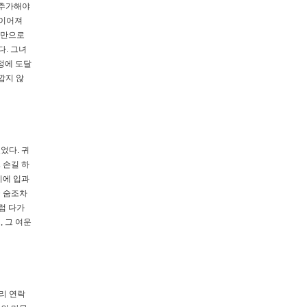
 추가해야
 이어져
상만으로
다. 그녀
정에 도달
깝지 않
었다. 귀
 손길 하
시에 입과
국 숨조차
럼 다가
 그 여운
리 연락