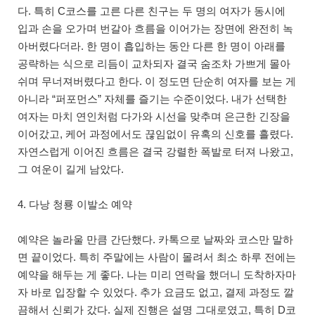
다. 특히 C코스를 고른 다른 친구는 두 명의 여자가 동시에
입과 손을 오가며 번갈아 흐름을 이어가는 장면에 완전히 녹
아버렸다더라. 한 명이 흡입하는 동안 다른 한 명이 아래를
공략하는 식으로 리듬이 교차되자 결국 숨조차 가쁘게 몰아
쉬며 무너져버렸다고 한다. 이 정도면 단순히 여자를 보는 게
아니라 “퍼포먼스” 자체를 즐기는 수준이었다. 내가 선택한
여자는 마치 연인처럼 다가와 시선을 맞추며 은근한 긴장을
이어갔고, 케어 과정에서도 끊임없이 유혹의 신호를 흘렸다.
자연스럽게 이어진 흐름은 결국 강렬한 폭발로 터져 나왔고,
그 여운이 길게 남았다.
4. 다낭 청룡 이발소 예약
예약은 놀라울 만큼 간단했다. 카톡으로 날짜와 코스만 말하
면 끝이었다. 특히 주말에는 사람이 몰려서 최소 하루 전에는
예약을 해두는 게 좋다. 나는 미리 연락을 했더니 도착하자마
자 바로 입장할 수 있었다. 추가 요금도 없고, 결제 과정도 깔
끔해서 신뢰가 갔다. 실제 진행은 설명 그대로였고, 특히 D코