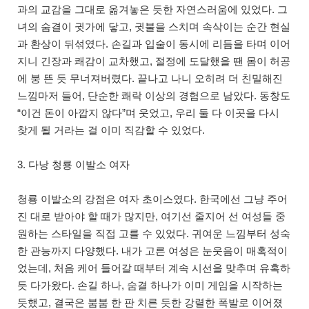
과의 교감을 그대로 옮겨놓은 듯한 자연스러움에 있었다. 그
녀의 숨결이 귓가에 닿고, 귓불을 스치며 속삭이는 순간 현실
과 환상이 뒤섞였다. 손길과 입술이 동시에 리듬을 타며 이어
지니 긴장과 쾌감이 교차했고, 절정에 도달했을 땐 몸이 허공
에 붕 뜬 듯 무너져버렸다. 끝나고 나니 오히려 더 친밀해진
느낌마저 들어, 단순한 쾌락 이상의 경험으로 남았다. 동창도
“이건 돈이 아깝지 않다”며 웃었고, 우리 둘 다 이곳을 다시
찾게 될 거라는 걸 이미 직감할 수 있었다.
3. 다낭 청룡 이발소 여자
청룡 이발소의 강점은 여자 초이스였다. 한국에선 그냥 주어
진 대로 받아야 할 때가 많지만, 여기선 줄지어 선 여성들 중
원하는 스타일을 직접 고를 수 있었다. 귀여운 느낌부터 성숙
한 관능까지 다양했다. 내가 고른 여성은 눈웃음이 매혹적이
었는데, 처음 케어 들어갈 때부터 계속 시선을 맞추며 유혹하
듯 다가왔다. 손길 하나, 숨결 하나가 이미 게임을 시작하는
듯했고, 결국은 붐붐 한 판 치른 듯한 강렬한 폭발로 이어졌