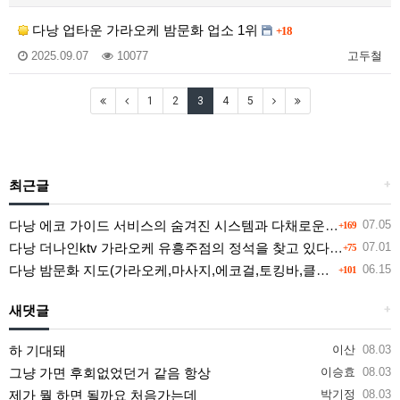
다낭 업타운 가라오케 밤문화 업소 1위
+18
2025.09.07
10077
고두철
1
2
3
4
5
최근글
+
다낭 에코 가이드 서비스의 숨겨진 시스템과 다채로운 인력 풀의 진실
07.05
+169
다낭 더나인ktv 가라오케 유흥주점의 정석을 찾고 있다면 여기
07.01
+75
다낭 밤문화 지도(가라오케,마사지,에코걸,토킹바,클럽) 유흥별 가격 및 후기공유
06.15
+101
새댓글
+
하 기대돼
이산
08.03
그냥 가면 후회없었던거 같음 항상
이승효
08.03
제가 뭘 하면 될까요 처음가는데
박기정
08.03