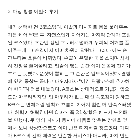
2. 다낭 청룡 이발소 후기
내가 선택한 건 B코스였다. 이발과 마사지로 몸을 풀어주는
기본 케어 50분 후, 자연스럽게 이어지는 마지막 단계가 포함
된 코스였다. 초반엔 정말 프로페셔널하게 두피와 어깨를 풀
어주는데, 그 손길에서 이미 차원이 달랐다. 그러다 어느 순
간부터는 흐름이 바뀌었다. 손끝이 은밀한 곳을 스치며 서서
히 긴장을 끌어올리고, 입술이 닿는 순간 이미 온몸에 전기가
흐르는 듯했다. 원샷이 뽑히는 그 순간은 압도적이었다. 옆방
에 있던 동창도 끝나고 나오자마자 “이건 관광코스에 추가해
야 한다”며 혀를 내둘렀다. A코스는 상대적으로 가볍게 입으
로만 마무리되지만, 입 마무리가 없는 대신 속도감이 강하고,
B코스는 연애처럼 밀착해 흐름이 이어져 훨씬 더 만족스러웠
다. 체력이 허락한다면 C코스, 즉 2:1 상황은 반드시 도전해
볼 만했다. 두 명의 여자가 동시에 리듬을 맞추는 장면을 옆
에서 보니 상상만으로도 이미 반은 터져버릴 정도였다. 게다
가 B코스의 진짜 매력은 단순한 서비스가 아니라, 마치 연인