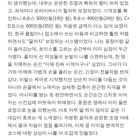
라 생각했는데, 내부는 은은한 조명과 특유의 향이 퍼져 있었
고, 좌석마다 프라이버시가 철저히 보장되었다. 가격표를 확
인하니 A코스 300만동(19만 원), B코스 400만동(24만 원), C•
D코스는 600만동(35만 원). 처음엔 금액이 다소 있어 보였지
만, 한국 클럽이나 업소에서 쓰는 비용과 비교하면 훨씬 저렴
하면서도 “끝까지” 보장되는 시스템이었다. 나는 동창이랑 같
이 들어갔는데, 초이스를 고르는 순간부터 이미 심장이 두근
거렸다. 줄지어 선 여성들의 눈빛이 나를 스캔하는데, 한 명
을 지목하는 순간 “이제 진짜 시작이구나” 싶었다. 그녀가 다
가와 어깨에 가볍게 손을 올리는 순간, 긴장이 전율처럼 번져
갔다. 이발소 케어로 시작했지만 단순히 머리를 다듬는 것이
아니라 손끝에서 느껴지는 섬세한 접촉이 은근한 자극을 주
었다. 마사지를 받는 듯 편안하면서도 순간순간 스치듯 이어
지는 스킨십에 머릿속이 하얘졌다. 동창은 옆에서 이미 들뜬
표정으로 눈을 피했는데, 서로 아무 말 하지 않아도 같은 기
대감이 흐르는 게 느껴졌다. 차분한 음악과 은은한 조명 아래
에서 몸과 마음이 점점 풀려가며, 이제 곧 이어질 본격적인
코스에 대한 상상이 나를 더 뜨겁게 만들었다.