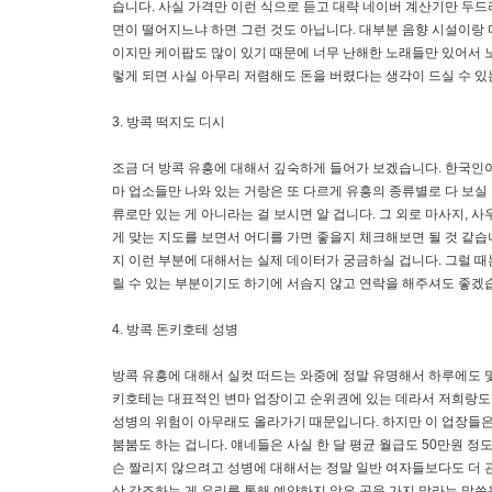
습니다. 사실 가격만 이런 식으로 듣고 대략 네이버 계산기만 두드
면이 떨어지느냐 하면 그런 것도 아닙니다. 대부분 음향 시설이랑 
이지만 케이팝도 많이 있기 때문에 너무 난해한 노래들만 있어서 노래
렇게 되면 사실 아무리 저렴해도 돈을 버렸다는 생각이 드실 수 
3. 방콕 떡지도 디시
조금 더 방콕 유흥에 대해서 깊숙하게 들어가 보겠습니다. 한국인이
마 업소들만 나와 있는 거랑은 또 다르게 유흥의 종류별로 다 보실
류로만 있는 게 아니라는 걸 보시면 알 겁니다. 그 외로 마사지, 
게 맞는 지도를 보면서 어디를 가면 좋을지 체크해보면 될 것 같
지 이런 부분에 대해서는 실제 데이터가 궁금하실 겁니다. 그럴 
릴 수 있는 부분이기도 하기에 서슴지 않고 연락을 해주셔도 좋겠
4. 방콕 돈키호테 성병
방콕 유흥에 대해서 실컷 떠드는 와중에 정말 유명해서 하루에도 몇
키호테는 대표적인 변마 업장이고 순위권에 있는 데라서 저희랑도 
성병의 위험이 아무래도 올라가기 때문입니다. 하지만 이 업장들은
붐붐도 하는 겁니다. 얘네들은 사실 한 달 평균 월급도 50만원 정
슨 짤리지 않으려고 성병에 대해서는 정말 일반 여자들보다도 더 
상 강조하는 게 우리를 통해 예약하지 않은 곳을 가지 말라는 말씀