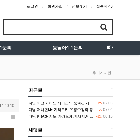
로그인
회원가입
정보찾기
접속자 40
:1문의
동남아1:1문의
후기게시판
+
최근글
다낭 에코 가이드 서비스의 숨겨진 시스템과 다채로운 인력 풀의 진실
07.05
+169
14 10:10
다낭 더나인ktv 가라오케 유흥주점의 정석을 찾고 있다면 여기
07.01
+75
다낭 밤문화 지도(가라오케,마사지,에코걸,토킹바,클럽) 유흥별 가격 및 후기공유
06.15
+101
+
새댓글