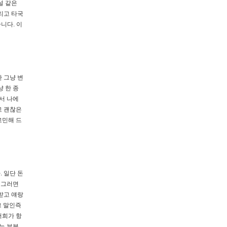
설 같은
리고 타국
니다. 이
 그냥 변
 한 종
내서 나에
고 괜찮은
고민해 드
 일단 돈
 그러면
받고 얘랑
그 말인즉
저희가 항
는 부분