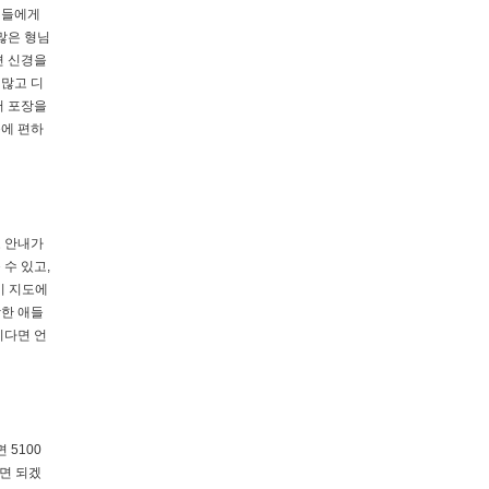
님들에게
많은 형님
면 신경을
 많고 디
서 포장을
문에 편하
로 안내가
수 있고,
이 지도에
강한 애들
시다면 언
5100
시면 되겠