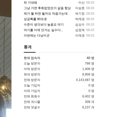
하 기대돼
이산
08.03
그냥 가면 후회없었던거 같음 항상
이승효
08.03
제가 뭘 하면 될까요 처음가는데
박기정
08.03
성공확률 90프로
박재권
08.03
수준이 생각보다 높음요 여기
심상수
08.03
여기를 이제 안거는 실수다...
심정재
08.03
이번에는 다낭이군
이재권
08.03
통계
현재 접속자
40 명
오늘 방문자
786 명
어제 방문자
1,406 명
최대 방문자
8,906 명
전체 방문자
4,143,487 명
오늘 가입자
0 명
어제 가입자
0 명
전체 회원수
6,402 명
전체 게시물
308 개
전체 댓글수
6,237 개