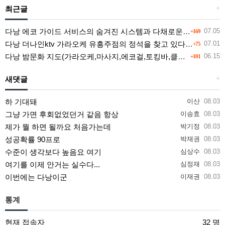
최근글
+
다낭 에코 가이드 서비스의 숨겨진 시스템과 다채로운 인력 풀의 진실
07.05
+169
다낭 더나인ktv 가라오케 유흥주점의 정석을 찾고 있다면 여기
07.01
+75
다낭 밤문화 지도(가라오케,마사지,에코걸,토킹바,클럽) 유흥별 가격 및 후기공유
06.15
+101
새댓글
+
하 기대돼
이산
08.03
그냥 가면 후회없었던거 같음 항상
이승효
08.03
제가 뭘 하면 될까요 처음가는데
박기정
08.03
성공확률 90프로
박재권
08.03
수준이 생각보다 높음요 여기
심상수
08.03
여기를 이제 안거는 실수다...
심정재
08.03
이번에는 다낭이군
이재권
08.03
통계
현재 접속자
32 명