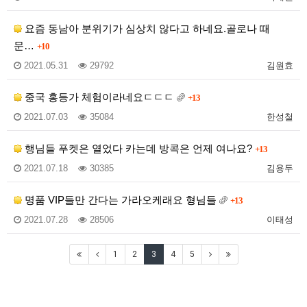
요즘 동남아 분위기가 심상치 않다고 하네요.골로나 때
문…
+10
2021.05.31
29792
김원효
중국 홍등가 체험이라네요ㄷㄷㄷ
+13
2021.07.03
35084
한성철
행님들 푸켓은 열었다 카는데 방콕은 언제 여나요?
+13
2021.07.18
30385
김용두
명품 VIP들만 간다는 가라오케래요 형님들
+13
2021.07.28
28506
이태성
1
2
3
4
5