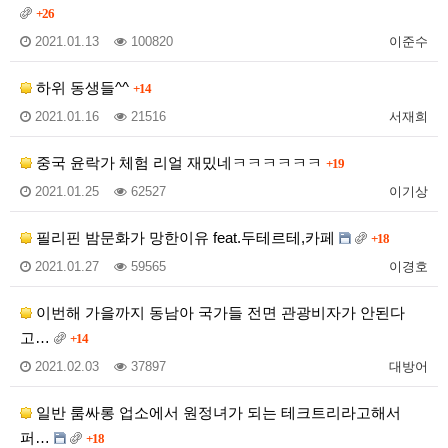
+26
2021.01.13
100820
이준수
하위 동생들^^
+14
2021.01.16
21516
서재희
중국 윤락가 체험 리얼 재밌네ㅋㅋㅋㅋㅋㅋ
+19
2021.01.25
62527
이기상
필리핀 밤문화가 망한이유 feat.두테르테,카페
+18
2021.01.27
59565
이경호
이번해 가을까지 동남아 국가들 전면 관광비자가 안된다
고…
+14
2021.02.03
37897
대방어
일반 룸싸롱 업소에서 원정녀가 되는 테크트리라고해서
퍼…
+18