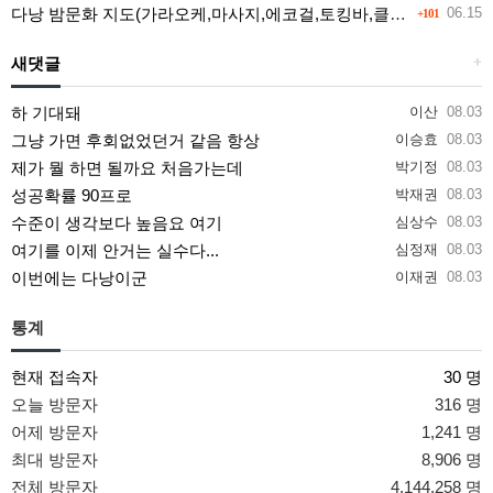
다낭 밤문화 지도(가라오케,마사지,에코걸,토킹바,클럽) 유흥별 가격 및 후기공유
06.15
+101
새댓글
+
하 기대돼
이산
08.03
그냥 가면 후회없었던거 같음 항상
이승효
08.03
제가 뭘 하면 될까요 처음가는데
박기정
08.03
성공확률 90프로
박재권
08.03
수준이 생각보다 높음요 여기
심상수
08.03
여기를 이제 안거는 실수다...
심정재
08.03
이번에는 다낭이군
이재권
08.03
통계
현재 접속자
30 명
오늘 방문자
316 명
어제 방문자
1,241 명
최대 방문자
8,906 명
전체 방문자
4,144,258 명