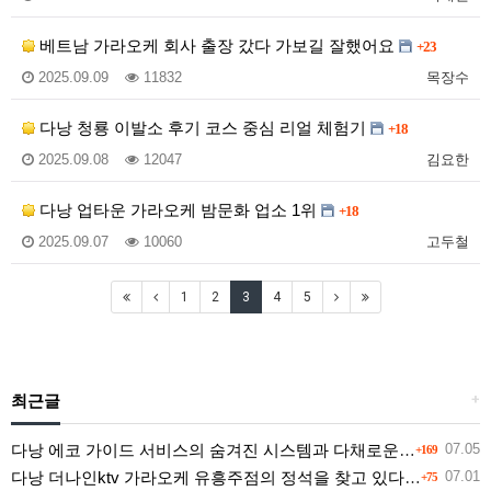
베트남 가라오케 회사 출장 갔다 가보길 잘했어요
+23
2025.09.09
11832
목장수
다낭 청룡 이발소 후기 코스 중심 리얼 체험기
+18
2025.09.08
12047
김요한
다낭 업타운 가라오케 밤문화 업소 1위
+18
2025.09.07
10060
고두철
1
2
3
4
5
최근글
+
다낭 에코 가이드 서비스의 숨겨진 시스템과 다채로운 인력 풀의 진실
07.05
+169
다낭 더나인ktv 가라오케 유흥주점의 정석을 찾고 있다면 여기
07.01
+75