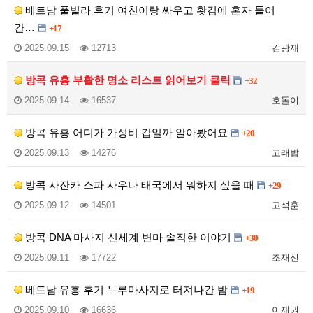
베트남 풀빌라 후기 여친이랑 싸우고 홧김에 혼자 들어
간…
+17
2025.09.15
12713
김광재
방콕 유흥 부활한 명소 리스트 읽어보기 클릭
+32
2025.09.14
16537
호돌이
방콕 유흥 어디가 가성비 갑일까 알아봤어요
+20
2025.09.13
14276
고래밥
방콕 사잔카 스파 사우나 태국에서 뭐하지 싶을 때
+29
2025.09.12
14501
고석훈
방콕 DNA 마사지 신세계 변마 솔직한 이야기
+30
2025.09.11
17722
조재신
베트남 유흥 후기 누루마사지로 터져나간 밤
+19
2025.09.10
16636
이재권