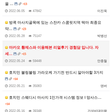
을 …
+13
2022.06.05
47842
이진욱
방콕 마사지골목에 있는 스잔카 스쿰핏지역 떡마 최종요
약…
+23
2022.05.28
75147
박병선
마카오 황제스파 이용해본 리얼후기 경험담 입니다. 자
세…
+15
2022.05.24
59448
안중철
호치민 블링블링 가라오케 가기전 반드시 알아야할 3가지
+14
2022.05.21
35083
덴버
호치민 스웨디시 마사지 1인가격 시스템 정보 I 망사스…
+14
2022.05.16
39348
가성비대마왕