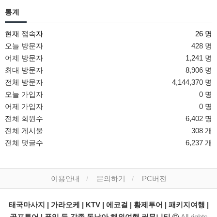
통계
현재 접속자
26 명
오늘 방문자
428 명
어제 방문자
1,241 명
최대 방문자
8,906 명
전체 방문자
4,144,370 명
오늘 가입자
0 명
어제 가입자
0 명
전체 회원수
6,402 명
전체 게시물
308 개
전체 댓글수
6,237 개
이용안내
문의하기
PC버전
태국마사지 | 가라오케 | KTV | 에코걸 | 황제투어 | 패키지여행 |
골프투어 | 푸잉 등 각종 동남아 해외여행 커뮤니티
All rights