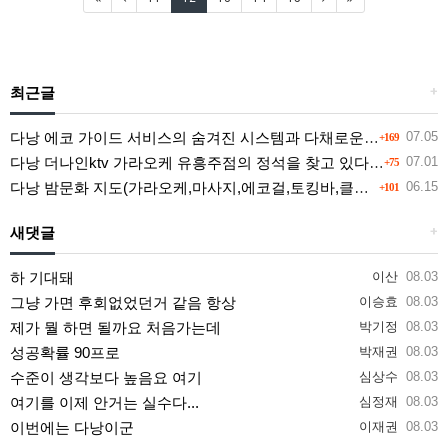
최근글
+
다낭 에코 가이드 서비스의 숨겨진 시스템과 다채로운 인력 풀의 진실
07.05
+169
다낭 더나인ktv 가라오케 유흥주점의 정석을 찾고 있다면 여기
07.01
+75
다낭 밤문화 지도(가라오케,마사지,에코걸,토킹바,클럽) 유흥별 가격 및 후기공유
06.15
+101
새댓글
+
하 기대돼
이산
08.03
그냥 가면 후회없었던거 같음 항상
이승효
08.03
제가 뭘 하면 될까요 처음가는데
박기정
08.03
성공확률 90프로
박재권
08.03
수준이 생각보다 높음요 여기
심상수
08.03
여기를 이제 안거는 실수다...
심정재
08.03
이번에는 다낭이군
이재권
08.03