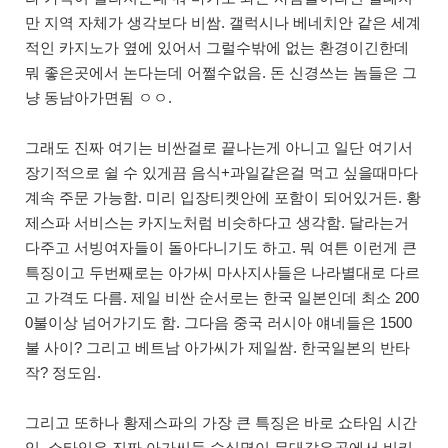
만 지역 자체가 생각보다 비쌈. 갤럭시나 베네치안 같은 세계
적인 카지노가 옆에 있어서 그럴수밖에 없는 환경이긴한데
뭐 좋은곳에서 논다는데 어쩔수없음. 돈 신경쓰는 놈들은 그
냥 동남아가면됨 ㅇㅇ.
그래도 진짜 여기는 비싼걸로 끝나는게 아니고 일단 여기서
장기적으로 쉴 수 있게끔 음식+과일같은걸 먹고 싶을때마다
계속 주문 가능함. 미리 입장티켓안에 포함이 되어있거든. 황
제스파 서비스는 카지노처럼 비슷하다고 생각함. 달라는거
다주고 서빙여자들이 돌아다니기도 하고. 뭐 여튼 이런게 큰
특징이고 두번째로는 아가씨 마사지사들은 나라별대로 다르
고 가격도 다름. 제일 비싼 순서로는 한국 일본인데 최소 200
0불이상 넘어가기도 함. 그다음 중국 러시아 얘네들은 1500
불 사이? 그리고 베트남 아가씨가 제일쌈. 한국일본의 반타
작? 정도임.
그리고 또하나 황제스파의 가장 큰 특징은 바로 쇼타임 시간
임. 쇼타임은 진짜 아가씨들 수십명이 무대같은곳에서 비키