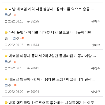
다낭 에코걸 예약 사용설명서 I 꽁까이들 역으로 홍콩 …
+51
2022.06.18
95275
신명수
다낭 풀빌라 파티를 여태껏 나만 모르고 너네들끼리만
즐…
+21
2022.06.16
41574
신해수
에코걸 여행사 통해서 2박 3일간 풀빌라잡고 꽁까이랑 …
+21
2022.06.15
76611
목장수
베트남 밤문화 2번째 이용해본 느낌 I 에코걸에게 관광…
+29
2022.06.09
70924
이아준
방콕 에덴클럽 하드코어를 좋아하는 사람들에게는 이곳