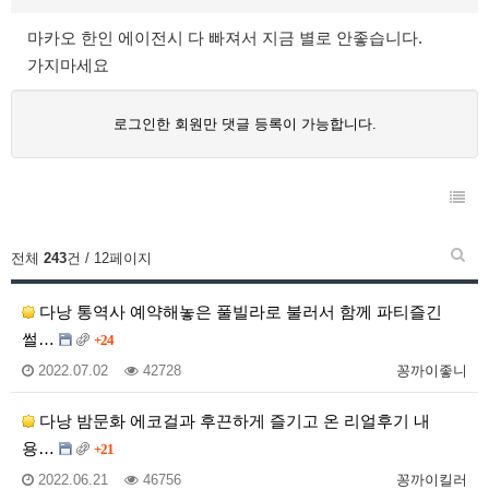
마카오 한인 에이전시 다 빠져서 지금 별로 안좋습니다.
가지마세요
로그인한 회원만 댓글 등록이 가능합니다.
전체
243
건 / 12페이지
다낭 통역사 예약해놓은 풀빌라로 불러서 함께 파티즐긴
썰…
+24
2022.07.02
42728
꽁까이좋니
다낭 밤문화 에코걸과 후끈하게 즐기고 온 리얼후기 내
용…
+21
2022.06.21
46756
꽁까이킬러