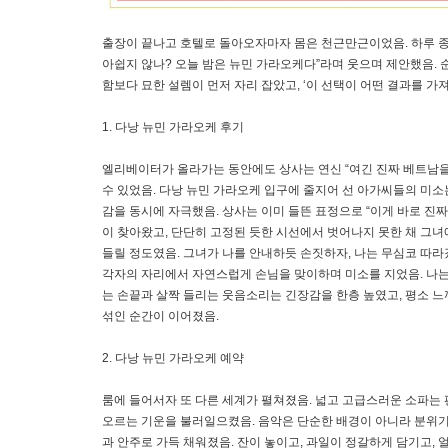
출장이 끝나고 호텔로 돌아오자마자 몸은 천근만근이었음. 하루 종일
아쉽지 않나? 오늘 밤은 뉴민 가라오케다”라며 웃으며 제안했음. 
함보다 묘한 설렘이 먼저 자리 잡았고, ‘이 선택이 어떤 결과를 가
1. 다낭 뉴민 가라오케 후기
엘리베이터가 올라가는 동안에도 상사는 연신 “여긴 진짜 베트남을 
수 있었음. 다낭 뉴민 가라오케 입구에 줄지어 선 아가씨들의 미
감을 동시에 자극했음. 상사는 이미 들뜬 표정으로 “이게 바로 진짜
이 찾아왔고, 단단히 고정된 듯한 시선에서 벗어나지 못한 채 그녀
들릴 정도였음. 그녀가 나를 안내하듯 손짓하자, 나는 무심코 따라
각자의 자리에서 자연스럽게 손님을 맞이하며 미소를 지었음. 나는
는 손끝과 살짝 들리는 웃음소리는 긴장감을 한층 높였고, 평소 느
섞인 순간이 이어졌음.
2. 다낭 뉴민 가라오케 예약
룸에 들어서자 또 다른 세계가 펼쳐졌음. 넓고 고급스러운 소파는
오르는 기운을 불러일으켰음. 음악은 단순한 배경이 아니라 분위기를
과 안주로 가득 채워졌음. 잔이 놓이고, 과일이 정갈하게 담기고,