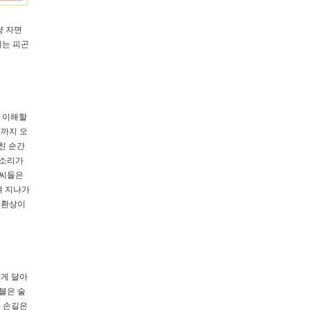
냥 자면
에는 피곤
로 이해할
기까지 오
친 순간
 소리가
가씨들은
며 지나가
 환상이
하게 달아
블은 술
의 손길은