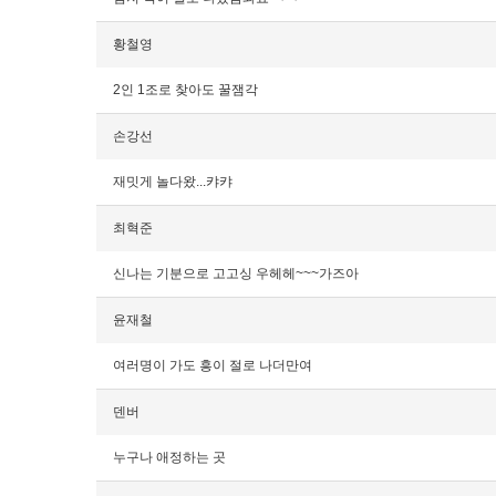
황철영
2인 1조로 찾아도 꿀잼각
손강선
재밋게 놀다왔...캬캬
최혁준
신나는 기분으로 고고싱 우헤헤~~~가즈아
윤재철
여러명이 가도 흥이 절로 나더만여
덴버
누구나 애정하는 곳