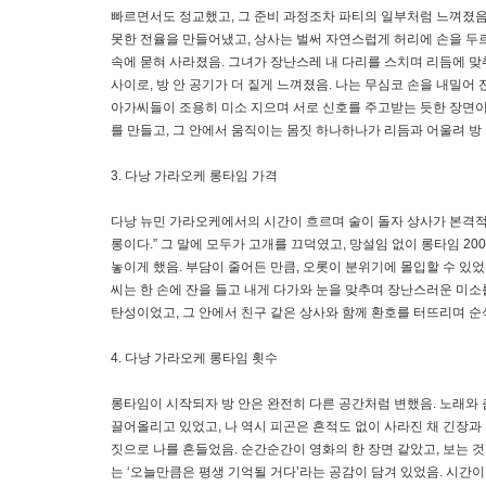
빠르면서도 정교했고, 그 준비 과정조차 파티의 일부처럼 느껴졌음
못한 전율을 만들어냈고, 상사는 벌써 자연스럽게 허리에 손을 두르
속에 묻혀 사라졌음. 그녀가 장난스레 내 다리를 스치며 리듬에 맞
사이로, 방 안 공기가 더 짙게 느껴졌음. 나는 무심코 손을 내밀어
아가씨들이 조용히 미소 지으며 서로 신호를 주고받는 듯한 장면이
를 만들고, 그 안에서 움직이는 몸짓 하나하나가 리듬과 어울려 방
3. 다낭 가라오케 롱타임 가격
다낭 뉴민 가라오케에서의 시간이 흐르며 술이 돌자 상사가 본격적으
롱이다.” 그 말에 모두가 고개를 끄덕였고, 망설임 없이 롱타임 2
놓이게 했음. 부담이 줄어든 만큼, 오롯이 분위기에 몰입할 수 있었
씨는 한 손에 잔을 들고 내게 다가와 눈을 맞추며 장난스러운 미소를
탄성이었고, 그 안에서 친구 같은 상사와 함께 환호를 터뜨리며 
4. 다낭 가라오케 롱타임 횟수
롱타임이 시작되자 방 안은 완전히 다른 공간처럼 변했음. 노래와 
끌어올리고 있었고, 나 역시 피곤은 흔적도 없이 사라진 채 긴장과
짓으로 나를 흔들었음. 순간순간이 영화의 한 장면 같았고, 보는 
는 ‘오늘만큼은 평생 기억될 거다’라는 공감이 담겨 있었음. 시간이