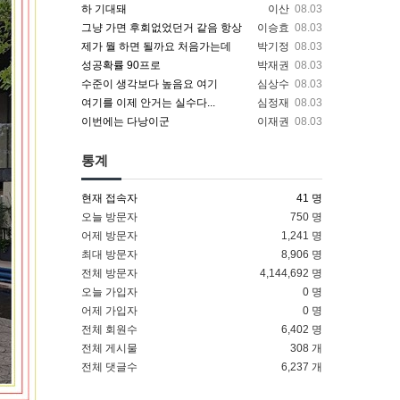
하 기대돼
이산
08.03
그냥 가면 후회없었던거 같음 항상
이승효
08.03
제가 뭘 하면 될까요 처음가는데
박기정
08.03
성공확률 90프로
박재권
08.03
수준이 생각보다 높음요 여기
심상수
08.03
여기를 이제 안거는 실수다...
심정재
08.03
이번에는 다낭이군
이재권
08.03
통계
현재 접속자
41 명
오늘 방문자
750 명
어제 방문자
1,241 명
최대 방문자
8,906 명
전체 방문자
4,144,692 명
오늘 가입자
0 명
어제 가입자
0 명
전체 회원수
6,402 명
전체 게시물
308 개
전체 댓글수
6,237 개