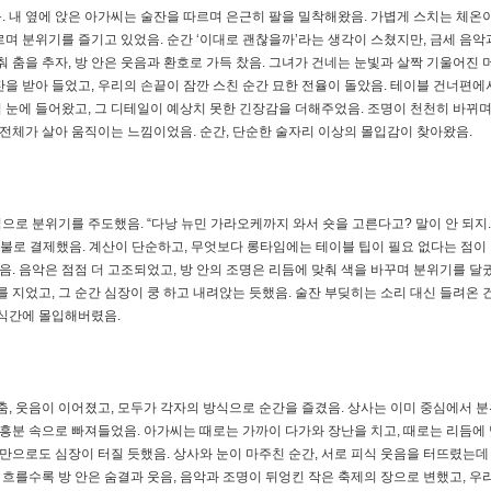
. 내 옆에 앉은 아가씨는 술잔을 따르며 은근히 팔을 밀착해왔음. 가볍게 스치는 체온
며 분위기를 즐기고 있었음. 순간 ‘이대로 괜찮을까’라는 생각이 스쳤지만, 금세 음악
춰 춤을 추자, 방 안은 웃음과 환호로 가득 찼음. 그녀가 건네는 눈빛과 살짝 기울어진
 잔을 받아 들었고, 우리의 손끝이 잠깐 스친 순간 묘한 전율이 돌았음. 테이블 건너편에
 눈에 들어왔고, 그 디테일이 예상치 못한 긴장감을 더해주었음. 조명이 천천히 바뀌
 전체가 살아 움직이는 느낌이었음. 순간, 단순한 술자리 이상의 몰입감이 찾아왔음.
로 분위기를 주도했음. “다낭 뉴민 가라오케까지 와서 숏을 고른다고? 말이 안 되지
00불로 결제했음. 계산이 단순하고, 무엇보다 롱타임에는 테이블 팁이 필요 없다는 점이
음. 음악은 점점 더 고조되었고, 방 안의 조명은 리듬에 맞춰 색을 바꾸며 분위기를 달궜
 지었고, 그 순간 심장이 쿵 하고 내려앉는 듯했음. 술잔 부딪히는 소리 대신 들려온 
순식간에 몰입해버렸음.
춤, 웃음이 이어졌고, 모두가 각자의 방식으로 순간을 즐겼음. 상사는 이미 중심에서 
 흥분 속으로 빠져들었음. 아가씨는 때로는 가까이 다가와 장난을 치고, 때로는 리듬에 
것만으로도 심장이 터질 듯했음. 상사와 눈이 마주친 순간, 서로 피식 웃음을 터뜨렸는데
 흐를수록 방 안은 숨결과 웃음, 음악과 조명이 뒤엉킨 작은 축제의 장으로 변했고, 우리