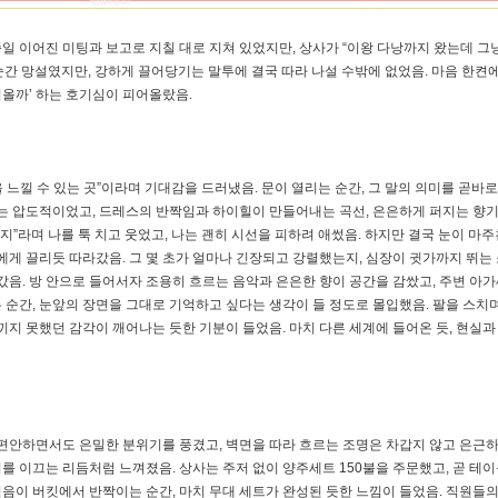
 이어진 미팅과 보고로 지칠 대로 지쳐 있었지만, 상사가 “이왕 다낭까지 왔는데 그
순간 망설였지만, 강하게 끌어당기는 말투에 결국 따라 나설 수밖에 없었음. 마음 한켠
져올까’ 하는 호기심이 피어올랐음.
느낄 수 있는 곳”이라며 기대감을 드러냈음. 문이 열리는 순간, 그 말의 의미를 곧바
소는 압도적이었고, 드레스의 반짝임과 하이힐이 만들어내는 곡선, 은은하게 퍼지는 향
지”라며 나를 툭 치고 웃었고, 나는 괜히 시선을 피하려 애썼음. 하지만 결국 눈이 마주
에게 끌리듯 따라갔음. 그 몇 초가 얼마나 긴장되고 강렬했는지, 심장이 귓가까지 뛰는
갔음. 방 안으로 들어서자 조용히 흐르는 음악과 은은한 향이 공간을 감쌌고, 주변 아
 순간, 눈앞의 장면을 그대로 기억하고 싶다는 생각이 들 정도로 몰입했음. 팔을 스치
끼지 못했던 감각이 깨어나는 듯한 기분이 들었음. 마치 다른 세계에 들어온 듯, 현실과
 편안하면서도 은밀한 분위기를 풍겼고, 벽면을 따라 흐르는 조명은 차갑지 않고 은근
 이끄는 리듬처럼 느껴졌음. 상사는 주저 없이 양주세트 150불을 주문했고, 곧 테이
 얼음이 버킷에서 반짝이는 순간, 마치 무대 세트가 완성된 듯한 느낌이 들었음. 직원들