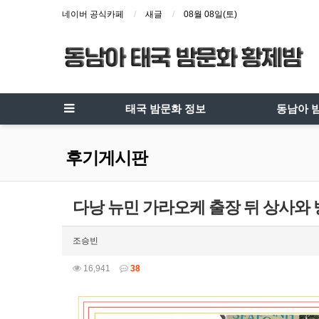
네이버 공식카페
새글
08월 08일(토)
태국 밤문화 정보
동남아 
후기게시판
다낭 뉴민 가라오케 출장 뒤 상사와
조승빈
16,941
38