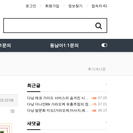
로그인
회원가입
정보찾기
접속자 41
:1문의
동남아1:1문의
후기게시판
+
최근글
다낭 에코 가이드 서비스의 숨겨진 시스템과 다채로운 인력 풀의 진실
07.05
+169
03 22:06
다낭 더나인ktv 가라오케 유흥주점의 정석을 찾고 있다면 여기
07.01
+75
다낭 밤문화 지도(가라오케,마사지,에코걸,토킹바,클럽) 유흥별 가격 및 후기공유
06.15
+101
+
새댓글