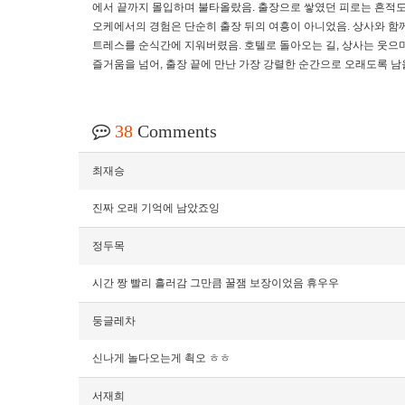
에서 끝까지 몰입하며 불타올랐음. 출장으로 쌓였던 피로는 흔적도 
오케에서의 경험은 단순히 출장 뒤의 여흥이 아니었음. 상사와 함께
트레스를 순식간에 지워버렸음. 호텔로 돌아오는 길, 상사는 웃으며
즐거움을 넘어, 출장 끝에 만난 가장 강렬한 순간으로 오래도록 남
38
Comments
최재승
진짜 오래 기억에 남았죠잉
정두목
시간 짱 빨리 흘러감 그만큼 꿀잼 보장이었음 휴우우
둥글레차
신나게 놀다오는게 쵝오 ㅎㅎ
서재희