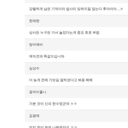
강렬하게 남은 기억이라 쉽사리 잊혀지질 않는다 후아아아....ㅎ
한재한
상사든 누구든 가서 놀았다는게 중요 흐흐 부럽
방아깨비
제의견과 똑같으십니돠
심상수
더 늦게 전에 가보길 잘하셨다고 봐용 헤헤
꽁까이좋니
가본 것이 신의 한수였군여 ㅎㅎ
김광재
엄지 척이 절로 나왔음돠요 ㅋㅋ