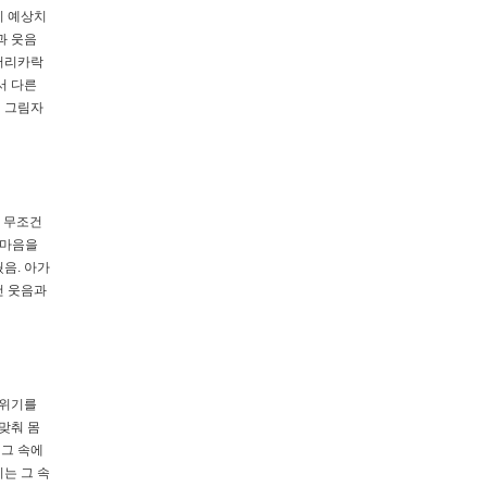
이 예상치
과 웃음
 머리카락
서 다른
며 그림자
. 무조건
 마음을
음. 아가
건 웃음과
분위기를
맞춰 몸
 그 속에
는 그 속