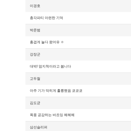
이경호
총각파티 아련한 기억
박준범
흥겹게 놀다 왔어유 ㅎ
강장군
대박! 엄지척이라고 봅니다
고두철
아주 기가 막히게 훌륭했음 쿄쿄쿄
김도균
폭풍 공감하는 바죠잉 헤헤헤
삼선슬리퍼