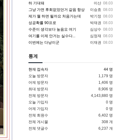
하 기대돼
이산
08.03
그냥 가면 후회없었던거 같음 항상
이승효
08.03
제가 뭘 하면 될까요 처음가는데
박기정
08.03
성공확률 90프로
박재권
08.03
수준이 생각보다 높음요 여기
심상수
08.03
여기를 이제 안거는 실수다...
심정재
08.03
이번에는 다낭이군
이재권
08.03
통계
현재 접속자
44 명
오늘 방문자
1,179 명
어제 방문자
1,406 명
최대 방문자
8,906 명
전체 방문자
4,143,880 명
오늘 가입자
0 명
어제 가입자
0 명
전체 회원수
6,402 명
전체 게시물
308 개
전체 댓글수
6,237 개