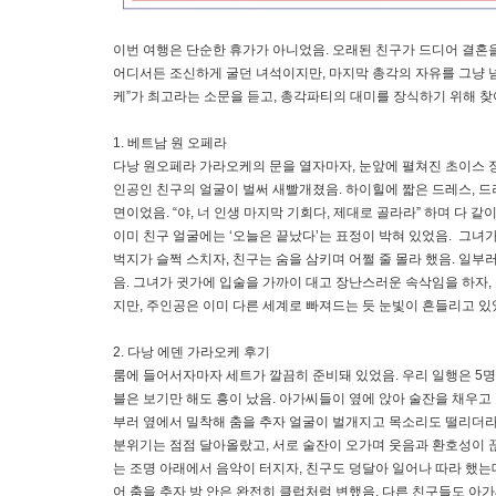
이번 여행은 단순한 휴가가 아니었음. 오래된 친구가 드디어 결혼을
어디서든 조신하게 굴던 녀석이지만, 마지막 총각의 자유를 그냥 
케”가 최고라는 소문을 듣고, 총각파티의 대미를 장식하기 위해 찾
1. 베트남 원 오페라
다낭 원오페라 가라오케의 문을 열자마자, 눈앞에 펼쳐진 초이스 
인공인 친구의 얼굴이 벌써 새빨개졌음. 하이힐에 짧은 드레스, 드
면이었음. “야, 너 인생 마지막 기회다, 제대로 골라라” 하며 다 
이미 친구 얼굴에는 ‘오늘은 끝났다’는 표정이 박혀 있었음. 그녀
벅지가 슬쩍 스치자, 친구는 숨을 삼키며 어쩔 줄 몰라 했음. 일
음. 그녀가 귓가에 입술을 가까이 대고 장난스러운 속삭임을 하자,
지만, 주인공은 이미 다른 세계로 빠져드는 듯 눈빛이 흔들리고 있
2. 다낭 에덴 가라오케 후기
룸에 들어서자마자 세트가 깔끔히 준비돼 있었음. 우리 일행은 5명이
블은 보기만 해도 흥이 났음. 아가씨들이 옆에 앉아 술잔을 채우고
부러 옆에서 밀착해 춤을 추자 얼굴이 벌개지고 목소리도 떨리더라
분위기는 점점 달아올랐고, 서로 술잔이 오가며 웃음과 환호성이 
는 조명 아래에서 음악이 터지자, 친구도 덩달아 일어나 따라 했는
어 춤을 추자 방 안은 완전히 클럽처럼 변했음. 다른 친구들도 아가