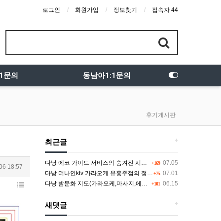
로그인
회원가입
정보찾기
접속자 44
:1문의
동남아1:1문의
후기게시판
+
최근글
다낭 에코 가이드 서비스의 숨겨진 시스템과 다채로운 인력 풀의 진실
07.05
+169
06 18:57
다낭 더나인ktv 가라오케 유흥주점의 정석을 찾고 있다면 여기
07.01
+75
다낭 밤문화 지도(가라오케,마사지,에코걸,토킹바,클럽) 유흥별 가격 및 후기공유
06.15
+101
+
새댓글