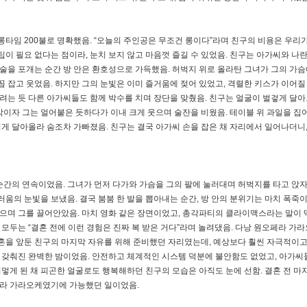
 롱타임 200불로 명확했음. “오늘의 주인공은 무조건 롱이다”라며 친구의 비용은 우리가
팁이 필요 없다는 점이라, 눈치 보지 않고 마음껏 즐길 수 있었음. 친구는 아가씨와 나
입술을 포개는 순간 방 안은 환호성으로 가득했음. 허벅지 위로 올라탄 그녀가 그의 가슴
꼽 잡고 웃었음. 하지만 그의 눈빛은 이미 즐거움에 젖어 있었고, 격렬한 키스가 이어질
주려는 듯 다른 아가씨들도 함께 박수를 치며 장단을 맞췄음. 친구는 얼굴이 벌겋게 달아
삭이자 그는 얼어붙은 듯하다가 이내 크게 웃으며 술잔을 비웠음. 테이블 위 과일을 집
뜨겁게 달아올라 숨조차 가빠졌음. 친구는 결국 아가씨 손을 잡은 채 자리에서 일어나더니
순간의 연속이었음. 그녀가 먼저 다가와 가슴을 그의 팔에 눌러대며 허벅지를 타고 앉자
러움의 눈빛을 보냈음. 결국 붐붐 한 발을 뽑아내는 순간, 방 안의 분위기는 마치 폭죽
지으며 그를 끌어안았음. 마치 영화 같은 장면이었고, 총각파티의 클라이맥스라는 말이 
 모두는 “결혼 전에 이런 경험은 진짜 복 받은 거다”라며 놀려댔음. 다낭 원오페라 가
결혼을 앞둔 친구의 마지막 자유를 위해 준비했던 자리였는데, 예상보다 훨씬 자극적이
든 게 갖춰진 완벽한 밤이었음. 안전하고 체계적인 시스템 덕분에 불안함도 없었고, 아가씨
커멓게 된 채 피곤한 얼굴로도 행복해하던 친구의 모습은 아직도 눈에 선함. 결혼 전 마
오페라 가라오케였기에 가능했던 일이었음.