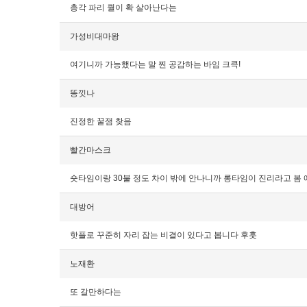
총각 파리 퀄이 확 살아난다는
가성비대마왕
여기니까 가능했다는 말 찐 공감하는 바임 크큭!
똥낏나
진정한 꿀잼 찾음
빨간마스크
숏타임이랑 30불 정도 차이 밖에 안나니까 롱타임이 진리라고 봄 
대방어
핫플로 꾸준히 자리 잡는 비결이 있다고 봅니다 후훗
노재환
또 갈만하다는