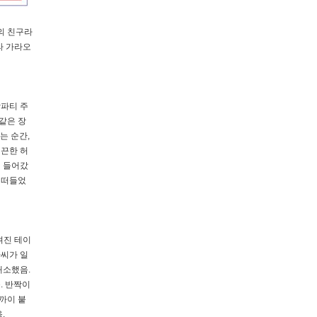
의 친구라
라 가라오
각파티 주
같은 장
는 순간,
매끈한 허
려 들어갔
 떠들었
려진 테이
가씨가 일
대소했음.
. 반짝이
까이 붙
.