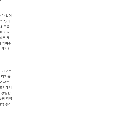
 다 같이
란히 앉아
에 몸을
 때마다
오른 채
어 먹여주
, 완전히
, 친구는
이 터지듯
딱 맞았
라오케에서
고 강렬한
들의 적극
지막 총각