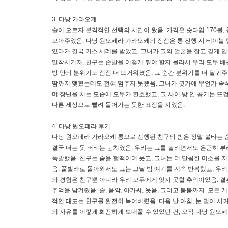
3. 다낭 가라오케
술이 오르자 본격적인 선택의 시간이 왔음. 가격은 숏타임 170불,
모아주었음. 다낭 원오페라 가라오케의 장점은 롱 진행 시 테이블 
있다가 결국 키스 세례를 받았고, 그녀가 그의 얼굴을 잡고 깊게 
밀착시키자, 친구는 손발을 어떻게 둬야 할지 몰라서 우리 모두 배
방 안의 분위기도 점점 더 뜨거워졌음. 그 순간 분위기를 더 달궈
땀까지 맺혔는데도 전혀 멈추지 못했음. 그녀가 귓가에 무언가 속
며 장난을 치는 모습에 모두가 환호했고, 그 사이 방 안 공기는 
다른 세상으로 빨려 들어가는 듯한 표정을 지었음.
4. 다낭 원오페라 후기
다낭 원오페라 가라오케 롱으로 진행된 친구의 밤은 정말 불타는 
결국 더는 못 버티는 눈치였음. 우리는 그를 놀리면서도 은근히 부
폭발했음. 친구는 숨을 헐떡이며 웃고, 그녀는 더 달콤한 미소를 
음. 풀빌라로 돌아와서도 그는 그날 밤 얘기를 계속 반복했고, 우리
의 경험은 친구뿐 아니라 우리 모두에게 잊지 못할 추억이었음. 
추억을 남겨줬음. 술, 음악, 아가씨, 웃음, 그리고 붐붐까지. 모
적인 태도는 친구를 완전히 녹여버렸음. 다음 날 아침, 눈 밑이 시
의 자유를 이렇게 화끈하게 보내줄 수 있었던 건, 오직 다낭 원