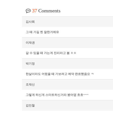
37
Comments
김사희
그 때 가길 찐 잘한거에유
이재권
갈 수 있을 때 가는게 진리라고 봄 ㅎㅎ
박기정
한살이라도 어렸을 때 가보려고 예약 완료했음요 ㅋ
조재신
그렇게 하신게 스마트하신거라 봤어엽 흐흐~~~
김민철