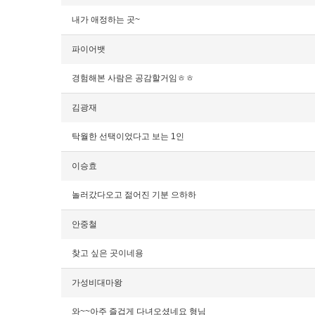
내가 애정하는 곳~
파이어뱃
경험해본 사람은 공감할거임ㅎㅎ
김광재
탁월한 선택이었다고 보는 1인
이승효
놀러갔다오고 젊어진 기분 으하하
안중철
찾고 싶은 곳이네용
가성비대마왕
와~~아주 즐겁게 다녀오셨네요 형님