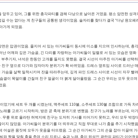
 앞두고 있어, 그를 위한 총각파티를 겸해 다낭으로 날아온 거였음. 평소 얌전한 성격
넘길 수는 없다는 게 친구들의 공통된 생각이었음. 술자리를 찾다가 결국 “다낭 원오페
아가게 되었음.
장면은 압권이었음. 줄지어 서 있는 아가씨들이 동시에 미소를 지으며 인사하는데, 총
러난 어깨와 깊은 가슴골, 긴 다리를 자랑하는 아가씨들이 일렬로 서 있는 모습은 영화 
같이 부추기자, 녀석은 한동안 고개를 들지도 못했음. 결국 시선이 마주친 아가씨를 선택하
가 친구 옆으로 다가와 앉자마자 분위기가 확 바뀌었음. 드레스 옆트임 사이로 드러난 
부러 가슴을 살짝 밀착시키며 잔을 따라주는데, 깊게 파인 드레스 사이로 시선이 자꾸 빨
 숨결이 목덜미를 간질여 친구 얼굴이 더 붉게 달아올랐음. 그 순간 우리는 모두 웃으며
었음.
었기에 세트 두 개를 시켰는데, 맥주세트 110불, 소주세트 130불 조합으로 가득 차
 노래를 고르기 시작하자, 방은 곧 축제 분위기로 변했음. 친구가 노래를 부르는데, 아
. 무릎 위로 올라탄 허벅지에 친구는 도저히 가사를 이어가지 못하고, 우리 모두 박장
끊이지 않았음. 아가씨들이 분위기를 더 띄우려고 직접 무대로 나가 춤을 추기 시작했음
데 어설픈 몸짓에 모두가 웃음을 터뜨렸음. 그 순간 아가씨가 그의 손을 잡아 이끌며 가
씨와 짝을 맞춰 춤을 추며 소리 지르니, 술과 노래, 춤이 뒤섞인 광란의 파티가 이어졌음