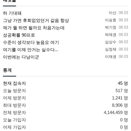
하 기대돼
이산
08.03
그냥 가면 후회없었던거 같음 항상
이승효
08.03
제가 뭘 하면 될까요 처음가는데
박기정
08.03
성공확률 90프로
박재권
08.03
수준이 생각보다 높음요 여기
심상수
08.03
여기를 이제 안거는 실수다...
심정재
08.03
이번에는 다낭이군
이재권
08.03
통계
현재 접속자
45 명
오늘 방문자
517 명
어제 방문자
1,241 명
최대 방문자
8,906 명
전체 방문자
4,144,459 명
오늘 가입자
0 명
어제 가입자
0 명