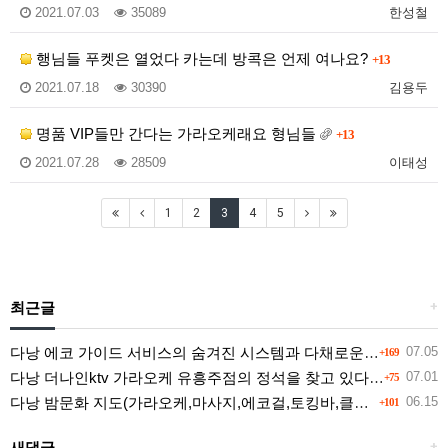
2021.07.03
35089
한성철
행님들 푸켓은 열었다 카는데 방콕은 언제 여나요?
+13
2021.07.18
30390
김용두
명품 VIP들만 간다는 가라오케래요 형님들
+13
2021.07.28
28509
이태성
1
2
3
4
5
최근글
+
다낭 에코 가이드 서비스의 숨겨진 시스템과 다채로운 인력 풀의 진실
07.05
+169
다낭 더나인ktv 가라오케 유흥주점의 정석을 찾고 있다면 여기
07.01
+75
다낭 밤문화 지도(가라오케,마사지,에코걸,토킹바,클럽) 유흥별 가격 및 후기공유
06.15
+101
새댓글
+