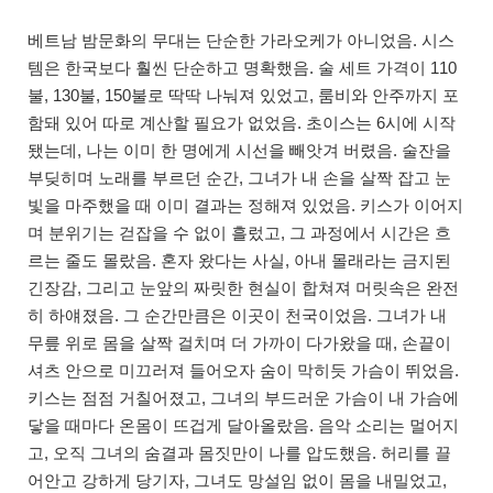
베트남 밤문화의 무대는 단순한 가라오케가 아니었음. 시스
템은 한국보다 훨씬 단순하고 명확했음. 술 세트 가격이 110
불, 130불, 150불로 딱딱 나눠져 있었고, 룸비와 안주까지 포
함돼 있어 따로 계산할 필요가 없었음. 초이스는 6시에 시작
됐는데, 나는 이미 한 명에게 시선을 빼앗겨 버렸음. 술잔을
부딪히며 노래를 부르던 순간, 그녀가 내 손을 살짝 잡고 눈
빛을 마주했을 때 이미 결과는 정해져 있었음. 키스가 이어지
며 분위기는 걷잡을 수 없이 흘렀고, 그 과정에서 시간은 흐
르는 줄도 몰랐음. 혼자 왔다는 사실, 아내 몰래라는 금지된
긴장감, 그리고 눈앞의 짜릿한 현실이 합쳐져 머릿속은 완전
히 하얘졌음. 그 순간만큼은 이곳이 천국이었음. 그녀가 내
무릎 위로 몸을 살짝 걸치며 더 가까이 다가왔을 때, 손끝이
셔츠 안으로 미끄러져 들어오자 숨이 막히듯 가슴이 뛰었음.
키스는 점점 거칠어졌고, 그녀의 부드러운 가슴이 내 가슴에
닿을 때마다 온몸이 뜨겁게 달아올랐음. 음악 소리는 멀어지
고, 오직 그녀의 숨결과 몸짓만이 나를 압도했음. 허리를 끌
어안고 강하게 당기자, 그녀도 망설임 없이 몸을 내밀었고,