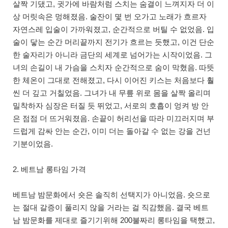
살짝 기댔고, 귓가에 바람처럼 스치는 숨결이 느껴지자 더 이
상 머릿속은 멍해졌음. 술잔이 몇 번 오가고 노래가 흐르자
자연스레 입술이 가까워졌고, 순간적으로 버틸 수 없었음. 입
술이 닿는 순간 머리끝까지 전기가 흐르는 듯했고, 이건 단순
한 술자리가 아니라 금단의 세계로 넘어가는 시작이었음. 그
녀의 손길이 내 가슴을 스치자 순간적으로 숨이 막혔음. 따뜻
한 체온이 그대로 전해졌고, 다시 이어진 키스는 처음보다 훨
씬 더 깊고 거칠었음. 그녀가 내 무릎 위로 몸을 살짝 올리며
밀착하자 심장은 터질 듯 뛰었고, 서로의 호흡이 엉켜 방 안
은 점점 더 뜨거워졌음. 손끝이 허리선을 따라 미끄러지며 부
드럽게 감싸 안는 순간, 이미 더는 돌아갈 수 없는 강을 건넌
기분이었음.
2. 베트남 롱타임 가격
베트남 밤문화에서 숏은 솔직히 선택지가 아니었음. 숏으로
는 절대 갈증이 풀리지 않을 거라는 걸 직감했음. 결국 베트
남 밤문화를 제대로 즐기기위해 200불짜리 롱타임을 택했고,