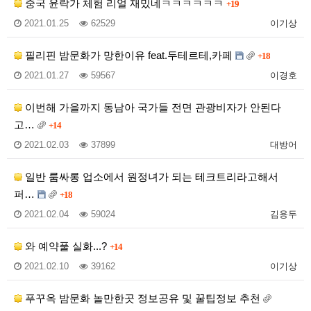
중국 윤락가 체험 리얼 재밌네ㅋㅋㅋㅋㅋㅋ
+19
2021.01.25
62529
이기상
필리핀 밤문화가 망한이유 feat.두테르테,카페
+18
2021.01.27
59567
이경호
이번해 가을까지 동남아 국가들 전면 관광비자가 안된다
고…
+14
2021.02.03
37899
대방어
일반 룸싸롱 업소에서 원정녀가 되는 테크트리라고해서
퍼…
+18
2021.02.04
59024
김용두
와 예약풀 실화...?
+14
2021.02.10
39162
이기상
푸꾸옥 밤문화 놀만한곳 정보공유 및 꿀팁정보 추천