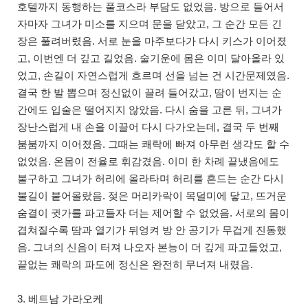
호텔까지 동행하는 풀코스라 부담도 없었음. 방으로 들어서
자마자 그녀가 미소를 지으며 문을 닫았고, 그 순간 모든 긴
장은 풀려버렸음. 서로 눈을 마주보다가 다시 키스가 이어졌
고, 이번엔 더 깊고 길었음. 술기운에 몸은 이미 달아올라 있
었고, 손길이 자연스럽게 흐르며 선을 넘는 건 시간문제였음.
결국 한 발 뽑으며 정신없이 끌려 들어갔고, 땀이 번지는 순
간에도 입술은 떨어지지 않았음. 다시 숨을 고른 뒤, 그녀가
장난스럽게 내 손을 이끌어 다시 다가오는데, 결국 두 번째
붐붐까지 이어졌음. 그때는 쾌락에 빠져 아무런 생각도 할 수
없었음. 온몸이 전율로 휘감겼음. 이미 한 차례 끝냈음에도
불구하고 그녀가 허리에 올라타며 허리를 흔드는 순간 다시
불길이 붙어올랐음. 젖은 머리카락이 목덜미에 닿고, 뜨거운
숨결이 귓가를 파고들자 더는 제어할 수 없었음. 서로의 몸이
겹쳐질수록 땀과 열기가 뒤엉켜 방 안 공기가 무겁게 진동했
음. 그녀의 신음이 터져 나오자 본능이 더 깊게 파고들었고,
끝없는 쾌락의 파도에 정신은 완전히 무너져 내렸음.
3. 베트남 가라오케