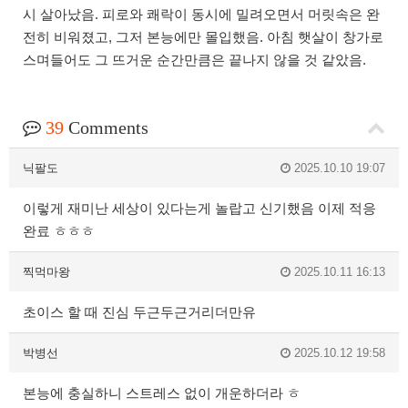
시 살아났음. 피로와 쾌락이 동시에 밀려오면서 머릿속은 완
전히 비워졌고, 그저 본능에만 몰입했음. 아침 햇살이 창가로
스며들어도 그 뜨거운 순간만큼은 끝나지 않을 것 같았음.
39
Comments
닉팔도
2025.10.10 19:07
이렇게 재미난 세상이 있다는게 놀랍고 신기했음 이제 적응
완료 ㅎㅎㅎ
찍먹마왕
2025.10.11 16:13
초이스 할 때 진심 두근두근거리더만유
박병선
2025.10.12 19:58
본능에 충실하니 스트레스 없이 개운하더라 ㅎ