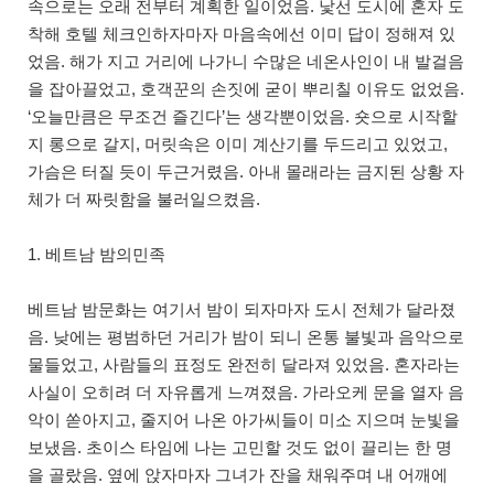
속으로는 오래 전부터 계획한 일이었음. 낯선 도시에 혼자 도
착해 호텔 체크인하자마자 마음속에선 이미 답이 정해져 있
었음. 해가 지고 거리에 나가니 수많은 네온사인이 내 발걸음
을 잡아끌었고, 호객꾼의 손짓에 굳이 뿌리칠 이유도 없었음.
‘오늘만큼은 무조건 즐긴다’는 생각뿐이었음. 숏으로 시작할
지 롱으로 갈지, 머릿속은 이미 계산기를 두드리고 있었고,
가슴은 터질 듯이 두근거렸음. 아내 몰래라는 금지된 상황 자
체가 더 짜릿함을 불러일으켰음.
1. 베트남 밤의민족
베트남 밤문화는 여기서 밤이 되자마자 도시 전체가 달라졌
음. 낮에는 평범하던 거리가 밤이 되니 온통 불빛과 음악으로
물들었고, 사람들의 표정도 완전히 달라져 있었음. 혼자라는
사실이 오히려 더 자유롭게 느껴졌음. 가라오케 문을 열자 음
악이 쏟아지고, 줄지어 나온 아가씨들이 미소 지으며 눈빛을
보냈음. 초이스 타임에 나는 고민할 것도 없이 끌리는 한 명
을 골랐음. 옆에 앉자마자 그녀가 잔을 채워주며 내 어깨에