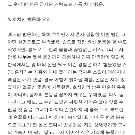
그 순간 방 안은 금지된 쾌락으로 가득 차 버렸음.
4. 호치민 밤문화 요약
베트남 밤문화는 특히 호치민에서 혼자 경험한 이번 밤은 그
어떤 설명으로도 부족했음. 숏으로 잠깐 원샷 붐붐을 할 수도
있었지만, 롱으로 두 번의 붐붐과 끊임없는 키스, 그리고 사
랑을 나누는 듯한 몰입까지 경험하니 진짜 만족감이 달랐음.
한국에서는 몇 배의 돈을 써도 이런 경험은 하기 힘들었을 거
임. 혼자라는 자유와 아내 몰래라는 금지된 스릴이 더해지니
쾌감은 배가 됐음. 결국 아침이 밝아올 때쯤, 온몸은 지쳐 있
었지만 얼굴엔 웃음이 가득했음. 호치민의 밤은 단순한 유흥
이 아니라, 남자의 본능을 끝까지 깨우는 무대였음. 다시 돌
아간다고 해도, 그 순간 느꼈던 짜릿한 감각은 절대 잊을 수
없을 것 같음. 그녀가 마지막 순간까지 내 옆에 누워 부드럽
게 손끝을 따라 그리며 귓가에 속삭일 때, 이미 두 번의 붐붐
으로 녹초가 된 몸은 또다시 반응했음. 지친 상태였지만 그녀
의 가슴이 내 팔에 닿고, 다시 이어진 깊은 키스에 불꽃이 다