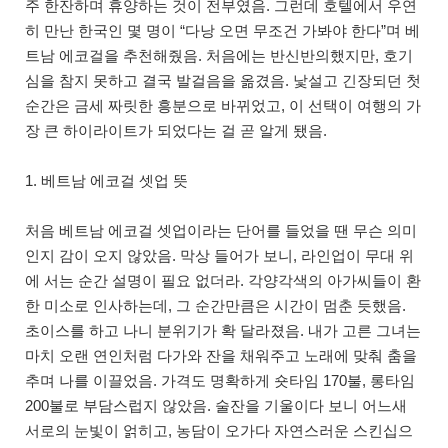
주 한잔하며 휴양하는 것이 전부였음. 그런데 호텔에서 우연
히 만난 한국인 몇 명이 “다낭 오면 무조건 가봐야 한다”며 베
트남 에코걸을 추천해줬음. 처음에는 반신반의했지만, 호기
심을 참지 못하고 결국 발걸음을 옮겼음. 낯설고 긴장되던 첫
순간은 금세 짜릿한 흥분으로 바뀌었고, 이 선택이 여행의 가
장 큰 하이라이트가 되었다는 걸 곧 알게 됐음.
1. 베트남 에코걸 셋업 뜻
처음 베트남 에코걸 셋업이라는 단어를 들었을 땐 무슨 의미
인지 감이 오지 않았음. 막상 들어가 보니, 라인업이 무대 위
에 서는 순간 설명이 필요 없더라. 각양각색의 아가씨들이 환
한 미소로 인사하는데, 그 순간만큼은 시간이 멈춘 듯했음.
초이스를 하고 나니 분위기가 확 달라졌음. 내가 고른 그녀는
마치 오랜 연인처럼 다가와 잔을 채워주고 노래에 맞춰 춤을
추며 나를 이끌었음. 가격도 명확하게 숏타임 170불, 롱타임
200불로 부담스럽지 않았음. 술잔을 기울이다 보니 어느새
서로의 눈빛이 얽히고, 농담이 오가다 자연스러운 스킨십으