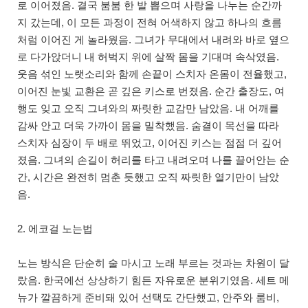
로 이어졌음. 결국 붐붐 한 발 뽑으며 사랑을 나누는 순간까
지 갔는데, 이 모든 과정이 전혀 어색하지 않고 하나의 흐름
처럼 이어진 게 놀라웠음. 그녀가 무대에서 내려와 바로 옆으
로 다가앉더니 내 허벅지 위에 살짝 몸을 기대며 속삭였음.
웃음 섞인 노랫소리와 함께 손끝이 스치자 온몸이 전율했고,
이어진 눈빛 교환은 곧 깊은 키스로 번졌음. 순간 출장도, 여
행도 잊고 오직 그녀와의 짜릿한 교감만 남았음. 내 어깨를
감싸 안고 더욱 가까이 몸을 밀착했음. 숨결이 목선을 따라
스치자 심장이 두 배로 뛰었고, 이어진 키스는 점점 더 깊어
졌음. 그녀의 손길이 허리를 타고 내려오며 나를 끌어안는 순
간, 시간은 완전히 멈춘 듯했고 오직 짜릿한 열기만이 남았
음.
2. 에코걸 노는법
노는 방식은 단순히 술 마시고 노래 부르는 것과는 차원이 달
랐음. 한국에선 상상하기 힘든 자유로운 분위기였음. 세트 메
뉴가 깔끔하게 준비돼 있어 선택도 간단했고, 안주와 룸비,