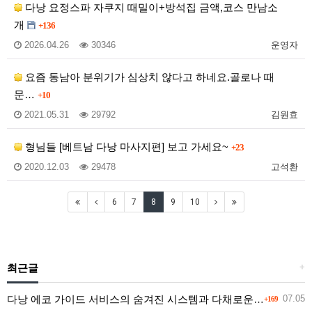
다낭 요정스파 자쿠지 때밀이+방석집 금액,코스 만남소
개
+136
2026.04.26
30346
운영자
요즘 동남아 분위기가 심상치 않다고 하네요.골로나 때
문…
+10
2021.05.31
29792
김원효
형님들 [베트남 다낭 마사지편] 보고 가세요~
+23
2020.12.03
29478
고석환
6
7
8
9
10
최근글
+
다낭 에코 가이드 서비스의 숨겨진 시스템과 다채로운 인력 풀의 진실
07.05
+169