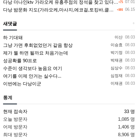
다낭 더나인ktv 가라오케 유흥주점의 정석을 찾고 있다면 여기
07.01
+75
다낭 밤문화 지도(가라오케,마사지,에코걸,토킹바,클럽) 유흥별 가격 및 후기공유
06.15
+101
새댓글
+
하 기대돼
이산
08.03
그냥 가면 후회없었던거 같음 항상
이승효
08.03
제가 뭘 하면 될까요 처음가는데
박기정
08.03
성공확률 90프로
박재권
08.03
수준이 생각보다 높음요 여기
심상수
08.03
여기를 이제 안거는 실수다...
심정재
08.03
이번에는 다낭이군
이재권
08.03
통계
현재 접속자
33 명
오늘 방문자
1,085 명
어제 방문자
1,406 명
최대 방문자
8,906 명