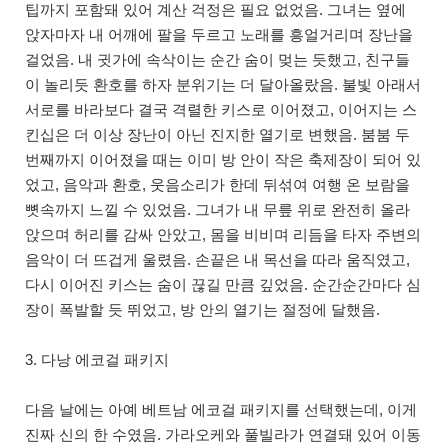
팁까지 포함돼 있어 계산 걱정은 필요 없었음. 그녀는 옆에
앉자마자 내 어깨에 팔을 두르고 노래를 흥얼거리며 장난을
걸었음. 내 귓가에 속삭이는 순간 숨이 멎는 듯했고, 친구들
이 놀리듯 환호를 하자 분위기는 더 달아올랐음. 불빛 아래서
서로를 바라보다 결국 격렬한 키스로 이어졌고, 이어지는 스
킨십은 더 이상 장난이 아닌 진지한 열기로 변했음. 붐붐 두
번째까지 이어졌을 때는 이미 방 안이 작은 축제장이 되어 있
었고, 음악과 환호, 웃음소리가 한데 뒤섞여 여행 온 보람을
뼛속까지 느낄 수 있었음. 그녀가 내 무릎 위로 완전히 올라
앉으며 허리를 감싸 안았고, 몸을 비비며 리듬을 타자 주변의
음악이 더 뜨겁게 울렸음. 손끝은 내 목선을 따라 움직였고,
다시 이어진 키스는 숨이 끊길 만큼 깊었음. 순간순간마다 심
장이 폭발할 듯 뛰었고, 방 안의 열기는 절정에 달했음.
3. 다낭 에코걸 패키지
다음 날에는 아예 베트남 에코걸 패키지를 선택했는데, 이게
진짜 신의 한 수였음. 가라오케와 풀빌라가 연결돼 있어 이동