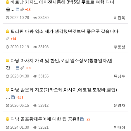
베트남 카지노 에이전시통해 3박5일 무료로 여행 다녀
올…
+13
2022.10.28
33430
이진욱
필리핀 마싸 업소 제가 생각했던것보단 좋은곳 같습니다.
+14
2020.12.19
33198
주동성
다낭 마사지 가격 및 한인,로컬 업소정보(청룡열차,빨
간…
+18
2023.04.30
33155
목장수
다낭 밤문화 지도(가라오케,마사지,에코걸,토킹바,클럽)
…
+101
2026.06.15
32912
운영자
다낭 골프황제투어에 대한 팁 공유!!
+25
2024.01.30
32521
이태성