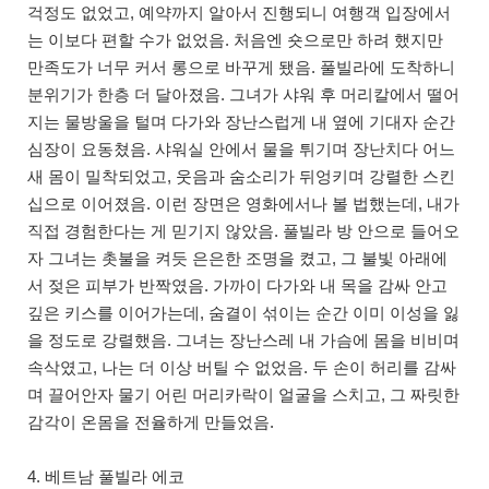
걱정도 없었고, 예약까지 알아서 진행되니 여행객 입장에서
는 이보다 편할 수가 없었음. 처음엔 숏으로만 하려 했지만
만족도가 너무 커서 롱으로 바꾸게 됐음. 풀빌라에 도착하니
분위기가 한층 더 달아졌음. 그녀가 샤워 후 머리칼에서 떨어
지는 물방울을 털며 다가와 장난스럽게 내 옆에 기대자 순간
심장이 요동쳤음. 샤워실 안에서 물을 튀기며 장난치다 어느
새 몸이 밀착되었고, 웃음과 숨소리가 뒤엉키며 강렬한 스킨
십으로 이어졌음. 이런 장면은 영화에서나 볼 법했는데, 내가
직접 경험한다는 게 믿기지 않았음. 풀빌라 방 안으로 들어오
자 그녀는 촛불을 켜듯 은은한 조명을 켰고, 그 불빛 아래에
서 젖은 피부가 반짝였음. 가까이 다가와 내 목을 감싸 안고
깊은 키스를 이어가는데, 숨결이 섞이는 순간 이미 이성을 잃
을 정도로 강렬했음. 그녀는 장난스레 내 가슴에 몸을 비비며
속삭였고, 나는 더 이상 버틸 수 없었음. 두 손이 허리를 감싸
며 끌어안자 물기 어린 머리카락이 얼굴을 스치고, 그 짜릿한
감각이 온몸을 전율하게 만들었음.
4. 베트남 풀빌라 에코