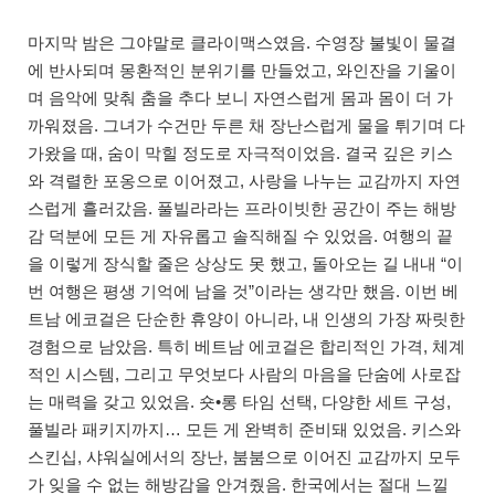
마지막 밤은 그야말로 클라이맥스였음. 수영장 불빛이 물결
에 반사되며 몽환적인 분위기를 만들었고, 와인잔을 기울이
며 음악에 맞춰 춤을 추다 보니 자연스럽게 몸과 몸이 더 가
까워졌음. 그녀가 수건만 두른 채 장난스럽게 물을 튀기며 다
가왔을 때, 숨이 막힐 정도로 자극적이었음. 결국 깊은 키스
와 격렬한 포옹으로 이어졌고, 사랑을 나누는 교감까지 자연
스럽게 흘러갔음. 풀빌라라는 프라이빗한 공간이 주는 해방
감 덕분에 모든 게 자유롭고 솔직해질 수 있었음. 여행의 끝
을 이렇게 장식할 줄은 상상도 못 했고, 돌아오는 길 내내 “이
번 여행은 평생 기억에 남을 것”이라는 생각만 했음. 이번 베
트남 에코걸은 단순한 휴양이 아니라, 내 인생의 가장 짜릿한
경험으로 남았음. 특히 베트남 에코걸은 합리적인 가격, 체계
적인 시스템, 그리고 무엇보다 사람의 마음을 단숨에 사로잡
는 매력을 갖고 있었음. 숏•롱 타임 선택, 다양한 세트 구성,
풀빌라 패키지까지… 모든 게 완벽히 준비돼 있었음. 키스와
스킨십, 샤워실에서의 장난, 붐붐으로 이어진 교감까지 모두
가 잊을 수 없는 해방감을 안겨줬음. 한국에서는 절대 느낄