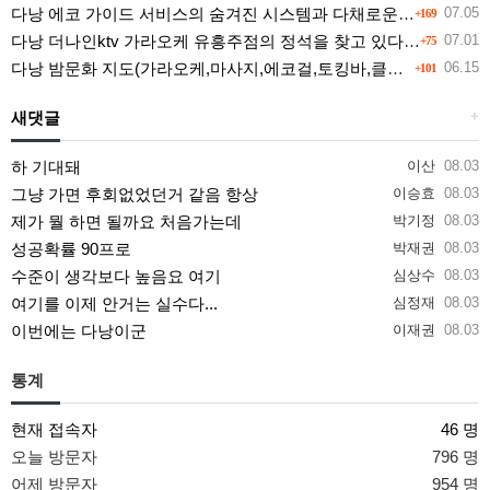
다낭 에코 가이드 서비스의 숨겨진 시스템과 다채로운 인력 풀의 진실
07.05
+169
다낭 더나인ktv 가라오케 유흥주점의 정석을 찾고 있다면 여기
07.01
+75
다낭 밤문화 지도(가라오케,마사지,에코걸,토킹바,클럽) 유흥별 가격 및 후기공유
06.15
+101
새댓글
+
하 기대돼
이산
08.03
그냥 가면 후회없었던거 같음 항상
이승효
08.03
제가 뭘 하면 될까요 처음가는데
박기정
08.03
성공확률 90프로
박재권
08.03
수준이 생각보다 높음요 여기
심상수
08.03
여기를 이제 안거는 실수다...
심정재
08.03
이번에는 다낭이군
이재권
08.03
통계
현재 접속자
46 명
오늘 방문자
796 명
어제 방문자
954 명