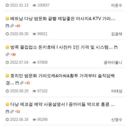
2021.01.13
100837
이준수
베트남 다낭 밤문화 끝빨 제일좋은 마사지& KTV 가라…
+45
2020.09.30
99021
김광재
방콕 물집업소 돈키호테 I 사잔카 1인 가격 및 시스템…
+36
2022.07.04
97808
꽁까이좋니
호치민 밤문화 가라오케&마싸&황투 가격부터 솔직담백
경…
+35
2020.09.29
97102
이태성
다낭 에코걸 예약 사용설명서 I 꽁까이들 역으로 홍콩 …
+51
2022.06.18
95289
신명수