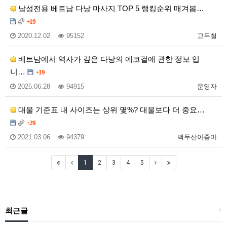
남성전용 베트남 다낭 마사지 TOP 5 랭킹순위 매겨봅…
+19
2020.12.02
95152
고두철
베트남에서 역사가 깊은 다낭의 에코걸에 관한 정보 입
니…
+19
2025.06.28
94915
운영자
대물 기준표 내 사이즈는 상위 몇%? 대물보다 더 중요…
+29
2021.03.06
94379
백두산아줌마
1
2
3
4
5
최근글
+