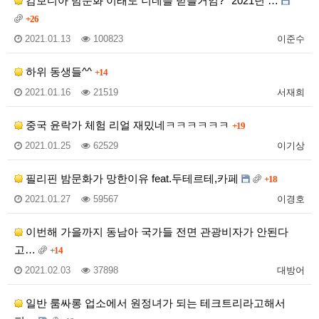
캄보디아 밤문화 이래도 너네들 받을거임? *2021년 …
+26
2021.01.13
100823
이준수
하위 동생들^^
+14
2021.01.16
21519
서재희
중국 윤락가 체험 리얼 재밌네ㅋㅋㅋㅋㅋㅋ
+19
2021.01.25
62529
이기상
필리핀 밤문화가 망한이유 feat.두테르테,카페
+18
2021.01.27
59567
이경호
이번해 가을까지 동남아 국가들 전면 관광비자가 안된다
고…
+14
2021.02.03
37898
대방어
일반 룸싸롱 업소에서 원정녀가 되는 테크트리라고해서