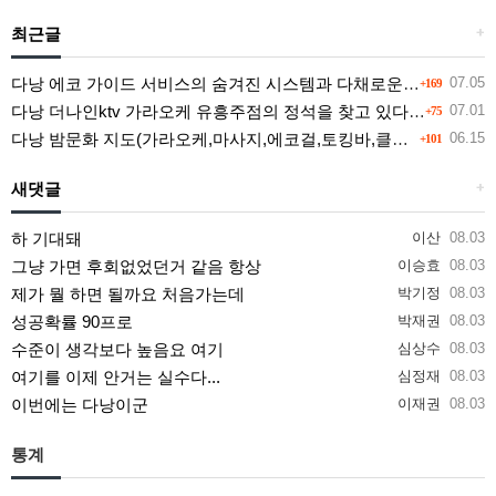
최근글
+
다낭 에코 가이드 서비스의 숨겨진 시스템과 다채로운 인력 풀의 진실
07.05
+169
다낭 더나인ktv 가라오케 유흥주점의 정석을 찾고 있다면 여기
07.01
+75
다낭 밤문화 지도(가라오케,마사지,에코걸,토킹바,클럽) 유흥별 가격 및 후기공유
06.15
+101
새댓글
+
하 기대돼
이산
08.03
그냥 가면 후회없었던거 같음 항상
이승효
08.03
제가 뭘 하면 될까요 처음가는데
박기정
08.03
성공확률 90프로
박재권
08.03
수준이 생각보다 높음요 여기
심상수
08.03
여기를 이제 안거는 실수다...
심정재
08.03
이번에는 다낭이군
이재권
08.03
통계