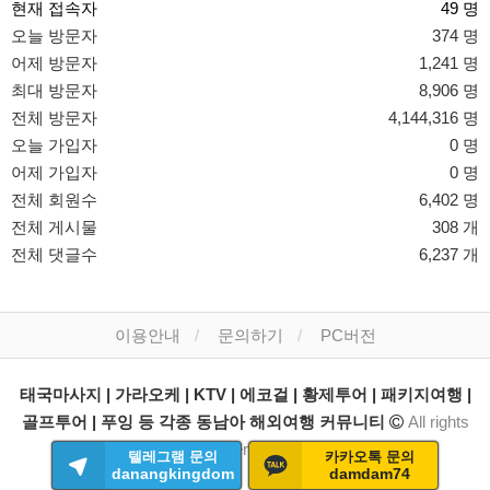
현재 접속자
49 명
오늘 방문자
374 명
어제 방문자
1,241 명
최대 방문자
8,906 명
전체 방문자
4,144,316 명
오늘 가입자
0 명
어제 가입자
0 명
전체 회원수
6,402 명
전체 게시물
308 개
전체 댓글수
6,237 개
이용안내
문의하기
PC버전
태국마사지 | 가라오케 | KTV | 에코걸 | 황제투어 | 패키지여행 |
골프투어 | 푸잉 등 각종 동남아 해외여행 커뮤니티
All rights
reserved.
텔레그램 문의
카카오톡 문의
danangkingdom
damdam74