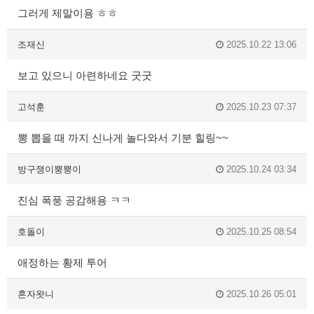
그러게 제말이용 ㅎㅎ
조재신
2025.10.22 13:06
보고 있으니 아련하네요 굿굿
고석훈
2025.10.23 07:37
뽕 뽑을 때 까지 신나게 놀다와서 기분 힐링~~
방구쟁이뿡뿡이
2025.10.24 03:34
진심 폭풍 공감해용 ㅋㅋ
호돌이
2025.10.25 08:54
애정하는 황제 투어
혼자왓니
2025.10.26 05:01