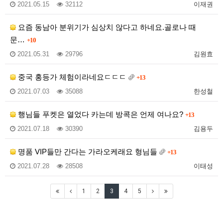
2021.05.15
32112
이재권
요즘 동남아 분위기가 심상치 않다고 하네요.골로나 때
문…
+10
2021.05.31
29796
김원효
중국 홍등가 체험이라네요ㄷㄷㄷ
+13
2021.07.03
35088
한성철
행님들 푸켓은 열었다 카는데 방콕은 언제 여나요?
+13
2021.07.18
30390
김용두
명품 VIP들만 간다는 가라오케래요 형님들
+13
2021.07.28
28508
이태성
1
2
3
4
5