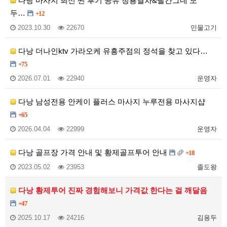
다낭 마사지 최신 찐 후기 공유 청룡열차&빨간그네 모
두…
+12
2023.10.30
22670
민물고기
다낭 더나인ktv 가라오케 유흥주점의 정석을 찾고 있다…
+75
2026.07.01
22940
운영자
다낭 남성전용 안케이 플러스 마사지 누루전용 마사지샵
+65
2026.04.04
22999
운영자
다낭 골프장 가격 안내 및 황제골프투어 안내
+18
2023.05.02
23953
졸도왕
다낭 황제투어 진짜 경험해보니 가격값 한다는 걸 깨달음
+47
2025.10.17
24216
김용두