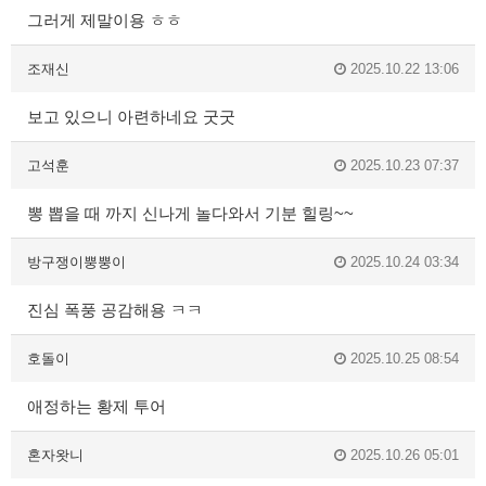
그러게 제말이용 ㅎㅎ
조재신
2025.10.22 13:06
보고 있으니 아련하네요 굿굿
고석훈
2025.10.23 07:37
뽕 뽑을 때 까지 신나게 놀다와서 기분 힐링~~
방구쟁이뿡뿡이
2025.10.24 03:34
진심 폭풍 공감해용 ㅋㅋ
호돌이
2025.10.25 08:54
애정하는 황제 투어
혼자왓니
2025.10.26 05:01