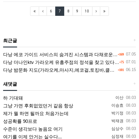
6
7
8
9
10
최근글
+
다낭 에코 가이드 서비스의 숨겨진 시스템과 다채로운 인력 풀의 진실
07.05
+169
다낭 더나인ktv 가라오케 유흥주점의 정석을 찾고 있다면 여기
07.01
+75
다낭 밤문화 지도(가라오케,마사지,에코걸,토킹바,클럽) 유흥별 가격 및 후기공유
06.15
+101
새댓글
+
하 기대돼
이산
08.03
그냥 가면 후회없었던거 같음 항상
이승효
08.03
제가 뭘 하면 될까요 처음가는데
박기정
08.03
성공확률 90프로
박재권
08.03
수준이 생각보다 높음요 여기
심상수
08.03
여기를 이제 안거는 실수다...
심정재
08.03