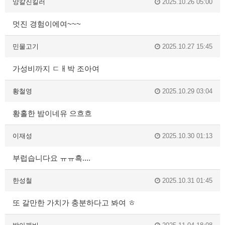
앙칼진킬러
2025.10.26 05:00
멋진 경험이에여~~~
민물고기
2025.10.27 15:45
가성비까지 ㄷㅐ박 조아여
황철영
2025.10.29 03:04
황홀한 밤이네유 으흐흐
이재성
2025.10.30 01:13
부럽습니다요 ㅠㅠ흑....
한성철
2025.10.31 01:45
또 갈만한 가치가 충분하다고 봐여 ㅎ