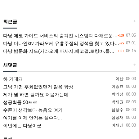
최근글
+
다낭 에코 가이드 서비스의 숨겨진 시스템과 다채로운 인력 풀의 진실
07.05
+169
다낭 더나인ktv 가라오케 유흥주점의 정석을 찾고 있다면 여기
07.01
+75
다낭 밤문화 지도(가라오케,마사지,에코걸,토킹바,클럽) 유흥별 가격 및 후기공유
06.15
+101
새댓글
+
하 기대돼
이산
08.03
그냥 가면 후회없었던거 같음 항상
이승효
08.03
제가 뭘 하면 될까요 처음가는데
박기정
08.03
성공확률 90프로
박재권
08.03
수준이 생각보다 높음요 여기
심상수
08.03
여기를 이제 안거는 실수다...
심정재
08.03
이번에는 다낭이군
이재권
08.03