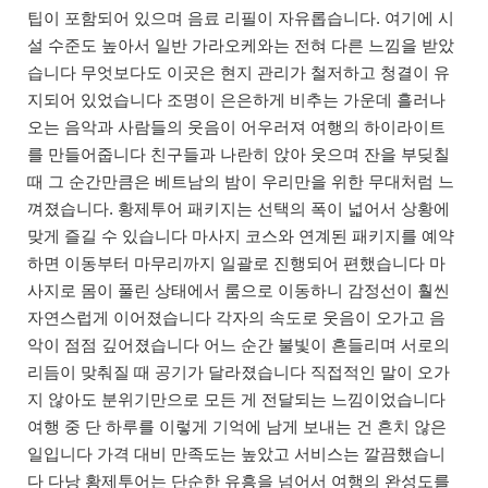
팁이 포함되어 있으며 음료 리필이 자유롭습니다. 여기에 시
설 수준도 높아서 일반 가라오케와는 전혀 다른 느낌을 받았
습니다 무엇보다도 이곳은 현지 관리가 철저하고 청결이 유
지되어 있었습니다 조명이 은은하게 비추는 가운데 흘러나
오는 음악과 사람들의 웃음이 어우러져 여행의 하이라이트
를 만들어줍니다 친구들과 나란히 앉아 웃으며 잔을 부딪칠
때 그 순간만큼은 베트남의 밤이 우리만을 위한 무대처럼 느
껴졌습니다. 황제투어 패키지는 선택의 폭이 넓어서 상황에
맞게 즐길 수 있습니다 마사지 코스와 연계된 패키지를 예약
하면 이동부터 마무리까지 일괄로 진행되어 편했습니다 마
사지로 몸이 풀린 상태에서 룸으로 이동하니 감정선이 훨씬
자연스럽게 이어졌습니다 각자의 속도로 웃음이 오가고 음
악이 점점 깊어졌습니다 어느 순간 불빛이 흔들리며 서로의
리듬이 맞춰질 때 공기가 달라졌습니다 직접적인 말이 오가
지 않아도 분위기만으로 모든 게 전달되는 느낌이었습니다
여행 중 단 하루를 이렇게 기억에 남게 보내는 건 흔치 않은
일입니다 가격 대비 만족도는 높았고 서비스는 깔끔했습니
다 다낭 황제투어는 단순한 유흥을 넘어서 여행의 완성도를