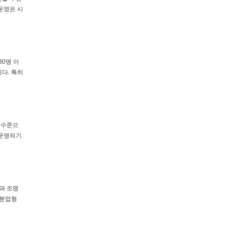
운영은 시
80명 이
다. 특히
러 수준으
 운영되기
향과 조명
 분업형