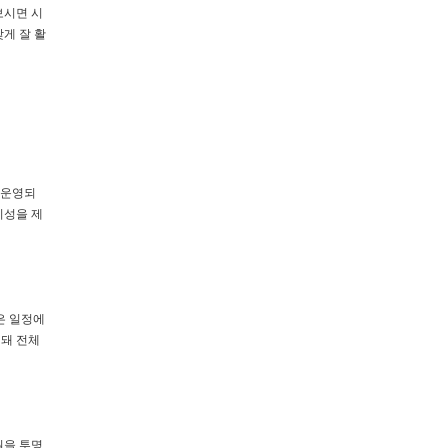
보시면 시
게 잘 활
 운영되
시성을 제
은 일정에
지돼 전체
원을 투명