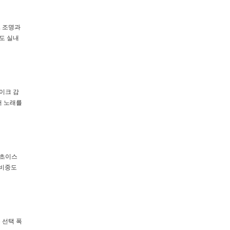
. 조명과
도 실내
이크 감
어 노래를
 초이스
 비중도
 선택 폭