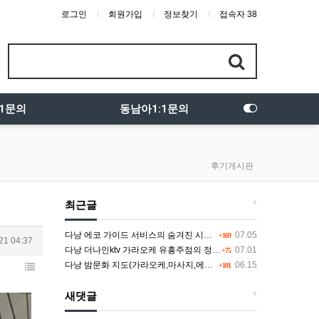
로그인
회원가입
정보찾기
접속자 38
:1문의
동남아1:1문의
후기게시판
+
최근글
다낭 에코 가이드 서비스의 숨겨진 시스템과 다채로운 인력 풀의 진실
07.05
+169
21 04:37
다낭 더나인ktv 가라오케 유흥주점의 정석을 찾고 있다면 여기
07.01
+75
다낭 밤문화 지도(가라오케,마사지,에코걸,토킹바,클럽) 유흥별 가격 및 후기공유
06.15
+101
+
새댓글