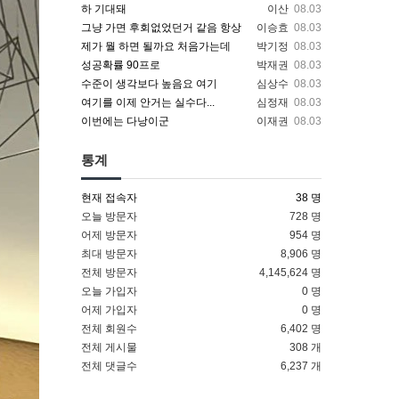
하 기대돼
이산
08.03
그냥 가면 후회없었던거 같음 항상
이승효
08.03
제가 뭘 하면 될까요 처음가는데
박기정
08.03
성공확률 90프로
박재권
08.03
수준이 생각보다 높음요 여기
심상수
08.03
여기를 이제 안거는 실수다...
심정재
08.03
이번에는 다낭이군
이재권
08.03
통계
현재 접속자
38 명
오늘 방문자
728 명
어제 방문자
954 명
최대 방문자
8,906 명
전체 방문자
4,145,624 명
오늘 가입자
0 명
어제 가입자
0 명
전체 회원수
6,402 명
전체 게시물
308 개
전체 댓글수
6,237 개