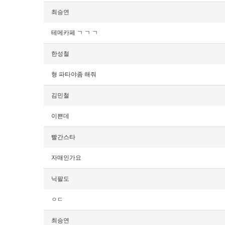
최승연
테메카페 ㄱ ㄱ ㄱ
한성철
형 파타야좀 해줘
김민철
이쁜데
빨간스타
자매인가요
닉팔도
ㅇㄷ
최승연