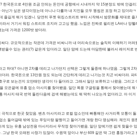
? 한국돈으로 4만원 조금 안되는 돈인데 공항에서 시내까지 약 15분정도 밖에 안걸리
 아닌가 싶은 생각이었는데 아니나 다를까 내 지인들 모두 똥씹은 표정 하고 있더라ㅋ
데 즐길게 뭐가 있겠니. 당연히 푸켓 워킹스트리트 부터 시작해서 밤문화를 제대로 
이라서 거기서 워킹 스트리트 조지러 고고싱 했음. 느낌은 진짜로 필리핀 LA바나 앙헬
는데 가격은 1200밧 받더라.
 비싸다. 규모적으로는 작은데 가격은 비싸니까 내 머리속으로는 솔직히 이해하기 어려웠
받을수 있는 권리(?) 같은게 있더라고. 일단 맘에 드는애 마담한테 불러서 레이저로 
내라고 하대? 아니면 2차를 데리고 나가던지 선택은 그렇게 둘중에 하나였음. 그렇게 2
 하더라. 한국돈으로 13만원 정도 되는데 간단하게 데리고 나가는것 치곤 비싸더라. 파타
 호구로 보는건지 오만때만 생각이 다 들더라고. 그래서 일단 보류하고 나왔음. 그리고
 모은끝에 유흥 업소 마사지를 찾아봤음. 일단 폭풍 구글링을 통해서 찾아봤는데 뭐
 마사지 태국 번역 돌린다음에 검색 해봤는데도 뭐 딱히 나오는게 없더라고. 아 이거 
 극적으로 한곳 찾았음. 벤츠 마사지라고 로컬 업소인데 빠통해안 사거리쪽 모퉁이 
업소 들어갈때 밖에 있는 푸잉이랑 팔짱끼고 들어가면 걔랑 한다 명심해라. 체인지 원
하게 있는 유흥 남성전용 마사지라서 무작정 찾아가봤음. 일단 앞에가면 쉽게 찾을수 있
그냥 한국 오래된 사창가 있잖아. 수원역 앞이나 부산 609 같은 딱 그런 홍등가라고 