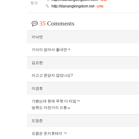
링크
http://danangkingdom.net
+12784
35
Comments
이낙연
가식이 없어서 좋네연ㅋ
김요한
아고고 문닫지 않았나요?
이경호
가봤는데 현재 푸켓 다 터짐ㅋ
방콕도 마찬가지 으휴ㅠ
도정준
요즘은 돈키호테지 ㅋ