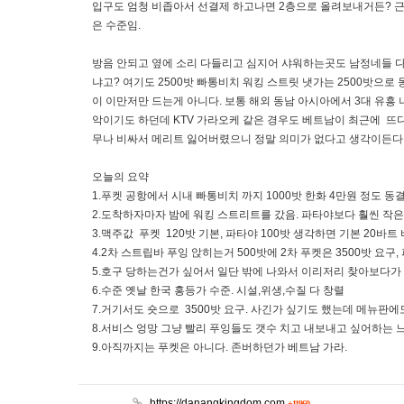
입구도 엄청 비좁아서 선결제 하고나면 2층으로 올려보내거든? 근
은 수준임.
방음 안되고 옆에 소리 다들리고 심지어 샤워하는곳도 남정네들 다
냐고? 여기도 2500밧 빠통비치 워킹 스트릿 냇가는 2500밧으
이 이만저만 드는게 아니다. 보통 해외 동남 아시아에서 3대 유흥
악이기도 하던데 KTV 가라오케 같은 경우도 베트남이 최근에 뜨
무나 비싸서 메리트 잃어버렸으니 정말 의미가 없다고 생각이든다.
오늘의 요약
1.푸켓 공항에서 시내 빠통비치 까지 1000밧 한화 4만원 정도 
2.도착하자마자 밤에 워킹 스트리트를 갔음. 파타야보다 훨씬 작
3.맥주값 푸켓 120밧 기본, 파타야 100밧 생각하면 기본 20바트 
4.2차 스트립바 푸잉 앉히는거 500밧에 2차 푸켓은 3500밧 요구, 파
5.호구 당하는건가 싶어서 일단 밖에 나와서 이리저리 찾아보다가 
6.수준 옛날 한국 홍등가 수준. 시설,위생,수질 다 창렬
7.거기서도 숏으로 3500밧 요구. 사긴가 싶기도 했는데 메뉴판
8.서비스 엉망 그냥 빨리 푸잉들도 갯수 치고 내보내고 싶어하는 느
9.아직까지는 푸켓은 아니다. 존버하던가 베트남 가라.
https://danangkingdom.com
+11960