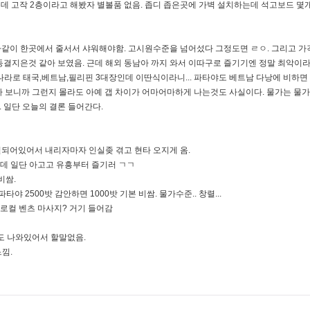
데 고작 2층이라고 해봤자 별볼품 없음. 좁디 좁은곳에 가벽 설치하는데 석고보드 몇
같이 한곳에서 줄서서 샤워해야함. 고시원수준을 넘어섰다 그정도면 ㄹㅇ. 그리고 가
로 동결지은것 같아 보였음. 근데 해외 동남아 까지 와서 이따구로 즐기기엔 정말 최악이
 나라로 태국,베트남,필리핀 3대장인데 이딴식이라니... 파타야도 베트남 다낭에 비하면
다 보니까 그런지 몰라도 아예 갭 차이가 어마어마하게 나는것도 사실이다. 물가는 물
 일단 오늘의 결론 들어간다.
동결되어있어서 내리자마자 인실좆 겪고 현타 오지게 옴.
은데 일단 아고고 유흥부터 즐기러 ㄱㄱ
비쌈.
타야 2500밧 감안하면 1000밧 기본 비쌈. 물가수준.. 창렬...
로컬 벤츠 마사지? 거기 들어감
에도 나와있어서 할말없음.
낌.