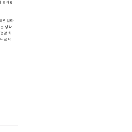
개 붙여놓
격은 얼마
라는 생각
 정말 최
가대로 너