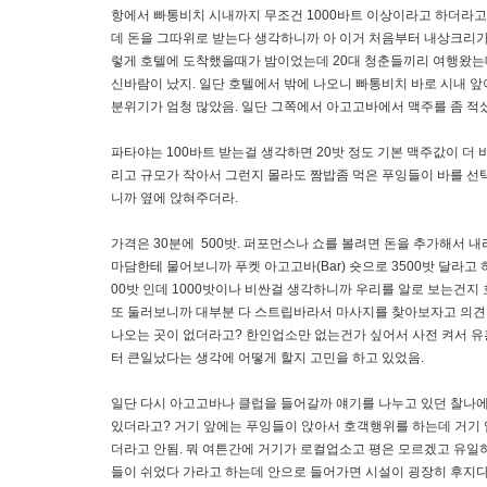
항에서 빠통비치 시내까지 무조건 1000바트 이상이라고 하더라고
데 돈을 그따위로 받는다 생각하니까 아 이거 처음부터 내상크리가
렇게 호텔에 도착했을때가 밤이었는데 20대 청춘들끼리 여행왔는
신바람이 났지. 일단 호텔에서 밖에 나오니 빠통비치 바로 시내 앞
분위기가 엄청 많았음. 일단 그쪽에서 아고고바에서 맥주를 좀 적셨
파타야는 100바트 받는걸 생각하면 20밧 정도 기본 맥주값이 더
리고 규모가 작아서 그런지 몰라도 짬밥좀 먹은 푸잉들이 바를 선택
니까 옆에 앉혀주더라.
가격은 30분에 500밧. 퍼포먼스나 쇼를 볼려면 돈을 추가해서 
마담한테 물어보니까 푸켓 아고고바(Bar) 숏으로 3500밧 달라고
00밧 인데 1000밧이나 비싼걸 생각하니까 우리를 알로 보는건지
또 둘러보니까 대부분 다 스트립바라서 마사지를 찾아보자고 의견을
나오는 곳이 없더라고? 한인업소만 없는건가 싶어서 사전 켜서 유흥
터 큰일났다는 생각에 어떻게 할지 고민을 하고 있었음.
일단 다시 아고고바나 클럽을 들어갈까 얘기를 나누고 있던 찰나에
있더라고? 거기 앞에는 푸잉들이 앉아서 호객행위를 하는데 거기 
더라고 안됨. 뭐 여튼간에 거기가 로컬업소고 평은 모르겠고 유일
들이 쉬었다 가라고 하는데 안으로 들어가면 시설이 굉장히 후지다. 