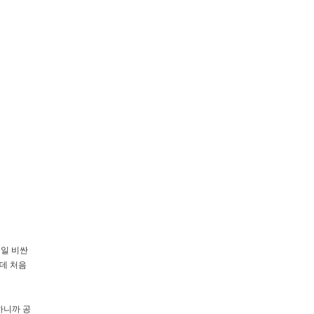
제일 비싼
데 처음
하니까 공