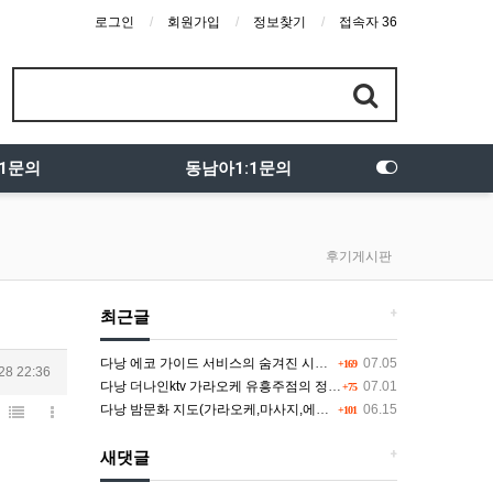
로그인
회원가입
정보찾기
접속자 36
:1문의
동남아1:1문의
후기게시판
+
최근글
다낭 에코 가이드 서비스의 숨겨진 시스템과 다채로운 인력 풀의 진실
07.05
+169
28 22:36
다낭 더나인ktv 가라오케 유흥주점의 정석을 찾고 있다면 여기
07.01
+75
다낭 밤문화 지도(가라오케,마사지,에코걸,토킹바,클럽) 유흥별 가격 및 후기공유
06.15
+101
+
새댓글