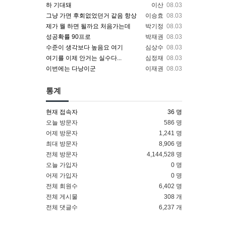
하 기대돼
이산
08.03
그냥 가면 후회없었던거 같음 항상
이승효
08.03
제가 뭘 하면 될까요 처음가는데
박기정
08.03
성공확률 90프로
박재권
08.03
수준이 생각보다 높음요 여기
심상수
08.03
여기를 이제 안거는 실수다...
심정재
08.03
이번에는 다낭이군
이재권
08.03
통계
현재 접속자
36 명
오늘 방문자
586 명
어제 방문자
1,241 명
최대 방문자
8,906 명
전체 방문자
4,144,528 명
오늘 가입자
0 명
어제 가입자
0 명
전체 회원수
6,402 명
전체 게시물
308 개
전체 댓글수
6,237 개