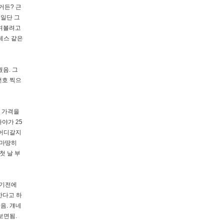
거든? 근
 일단 그
즐겨볼려고
레스 같은
음. 그
번호 찍으
차 가격을
야가 25
 어디갈지
 마땅히
첫 날 부
돌기전에
한다고 하
음. 걔네
보면됨.