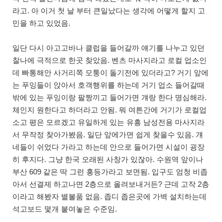
라고. 아 이거 첫 날 부터 큰일났다는 생각에 어떻게 할지 고
민을 하고 있었음.
일단 다시 아고고바나 클럽을 들어갈까 얘기를 나누고 있던
찰나에 극적으로 한곳 찾았음. 벤츠 마사지라고 로컬 업소인
데 빠통해안 사거리쪽 모퉁이 돌기전에 있더라고? 거기 앞에
는 푸잉들이 앉아서 호객행위를 하는데 거기 업소 들어갈때
밖에 있는 푸잉이랑 팔짱끼고 들어가면 걔랑 한다 명심해라.
체인지 원한다고 하더라고 안됨. 뭐 여튼간에 거기가 로컬업
소고 평은 모르겠고 유일하게 있는 유흥 남성전용 마사지라
서 무작정 찾아가봤음. 일단 앞에가면 쉽게 찾을수 있음. 걔
네들이 쉬었다 가라고 하는데 안으로 들어가면 시설이 굉장
히 후지다. 그냥 한국 오래된 사창가 있잖아. 수원역 앞이나
부산 609 같은 딱 그런 홍등가라고 보면됨. 입구도 엄청 비좁
아서 선결제 하고나면 2층으로 올려보내거든? 근데 고작 2층
이라고 해봤자 별볼품 없음. 좁디 좁은곳에 가벽 설치하는데
석고보드 몇개 붙여놓은 수준임.