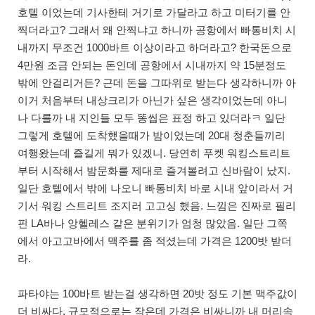
호텔 이었는데 기사한테 거기로 가달라고 하고 미터기를 안
찍더라고? 그래서 왜 안찍냐고 하니까 공항에서 빠통비치 시
내까지 무조건 1000바트 이상이라고 하더라고? 한국돈으로
4만원 조금 안되는 돈인데 공항에서 시내까지 약 15분정도
밖에 안걸리거든? 근데 돈을 그따위로 받는다 생각하니까 아
이거 처음부터 내상크리가 아닌가 싶은 생각이었는데 아니
나 다를까 내 지인들 모두 똥씹은 표정 하고 있더라ㅋ 일단
그렇게 호텔에 도착했을때가 밤이었는데 20대 청춘들끼리
여행왔는데 즐길게 뭐가 있겠니. 당연히 푸켓 워킹스트리트
부터 시작해서 밤문화를 제대로 즐겨볼려고 신바람이 났지.
일단 호텔에서 밖에 나오니 빠통비치 바로 시내 앞이라서 거
기서 워킹 스트리트 조지러 고고싱 했음. 느낌은 진짜로 필리
핀 LA바나 앙헬레스 같은 분위기가 엄청 많았음. 일단 그쪽
에서 아고고바에서 맥주를 좀 적셨는데 가격은 1200밧 받더
라.
파타야는 100바트 받는걸 생각하면 20밧 정도 기본 맥주값이
더 비싸다. 규모적으로는 작은데 가격은 비싸니까 내 머리속