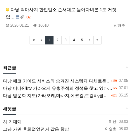
다낭 떡마사지 한인업소 순서대로 돌아다녀본 1도 거짓
없…
+32
2026.01.21
16610
신해수
1
2
3
4
5
최근글
+
다낭 에코 가이드 서비스의 숨겨진 시스템과 다채로운 인력 풀의 진실
07.05
+169
다낭 더나인ktv 가라오케 유흥주점의 정석을 찾고 있다면 여기
07.01
+75
다낭 밤문화 지도(가라오케,마사지,에코걸,토킹바,클럽) 유흥별 가격 및 후기공유
06.15
+101
새댓글
+
하 기대돼
이산
08.03
그냥 가면 후회없었던거 같음 항상
이승효
08.03