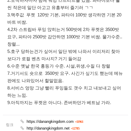
2.도착하자마자 밤에 워킹 스트리트를 갔음. 파타야보다 훨
씬 작은데 일단 아고고 유흥부터 즐기러 ㄱㄱ
3.맥주값 푸켓 120밧 기본, 파타야 100밧 생각하면 기본 20
바트 비쌈.
4.2차 스트립바 푸잉 앉히는거 500밧에 2차 푸켓은 3500밧
요구, 파타야 2500밧 감안하면 1000밧 기본 비쌈. 물가수준..
창렬...
5.호구 당하는건가 싶어서 일단 밖에 나와서 이리저리 찾아
보다가 로컬 벤츠 마사지? 거기 들어감
6.수준 옛날 한국 홍등가 수준. 시설,위생,수질 다 창렬
7.거기서도 숏으로 3500밧 요구. 사긴가 싶기도 했는데 메뉴
판에도 나와있어서 할말없음.
8.서비스 엉망 그냥 빨리 푸잉들도 갯수 치고 내보내고 싶어
하는 느낌.
9.아직까지는 푸켓은 아니다. 존버하던가 베트남 가라.
https://danangkingdom.com
+11961
링크
http://danangkingdom.net
+12785