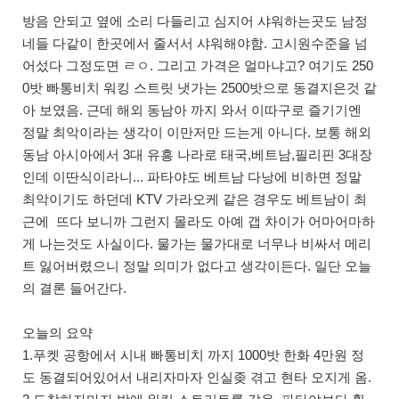
방음 안되고 옆에 소리 다들리고 심지어 샤워하는곳도 남정
네들 다같이 한곳에서 줄서서 샤워해야함. 고시원수준을 넘
어섰다 그정도면 ㄹㅇ. 그리고 가격은 얼마냐고? 여기도 250
0밧 빠통비치 워킹 스트릿 냇가는 2500밧으로 동결지은것 같
아 보였음. 근데 해외 동남아 까지 와서 이따구로 즐기기엔
정말 최악이라는 생각이 이만저만 드는게 아니다. 보통 해외
동남 아시아에서 3대 유흥 나라로 태국,베트남,필리핀 3대장
인데 이딴식이라니... 파타야도 베트남 다낭에 비하면 정말
최악이기도 하던데 KTV 가라오케 같은 경우도 베트남이 최
근에 뜨다 보니까 그런지 몰라도 아예 갭 차이가 어마어마하
게 나는것도 사실이다. 물가는 물가대로 너무나 비싸서 메리
트 잃어버렸으니 정말 의미가 없다고 생각이든다. 일단 오늘
의 결론 들어간다.
오늘의 요약
1.푸켓 공항에서 시내 빠통비치 까지 1000밧 한화 4만원 정
도 동결되어있어서 내리자마자 인실좆 겪고 현타 오지게 옴.