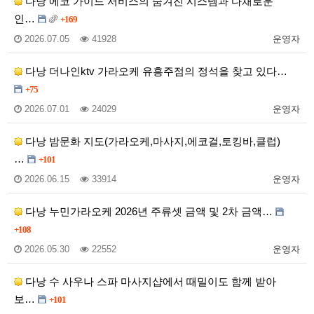
다낭 에코 가이드 서비스의 숨겨진 시스템과 다채로운
인…
+169
2026.07.05
41928
운영자
다낭 더나인ktv 가라오케 유흥주점의 정석을 찾고 있다…
+75
2026.07.01
24029
운영자
다낭 밤문화 지도(가라오케,마사지,에코걸,토킹바,클럽)
…
+101
2026.06.15
33914
운영자
다낭 누민가라오케 2026년 주류셋 금액 및 2차 금액…
+108
2026.05.30
22552
운영자
다낭 수 사우나 스파 마사지샵에서 때밀이도 함께 받아
보…
+101