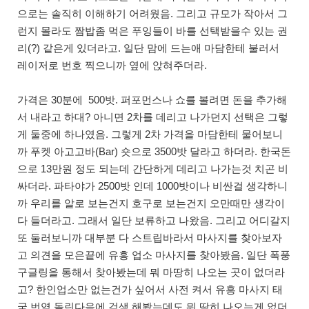
으로는 솔직히 이해하기 어려웠음. 그리고 규모가 작아서 그
런지 몰라도 짬밥좀 먹은 푸잉들이 바를 선택받을수 있는 권
리(?) 같은게 있더라고. 일단 맘에 드는애 마담한테 불러서
레이저로 번호 찍으니까 옆에 앉혀주더라.
가격은 30분에 500밧. 퍼포먼스나 쇼를 볼려면 돈을 추가해
서 내라고 하대? 아니면 2차를 데리고 나가던지 선택은 그렇
게 둘중에 하나였음. 그렇게 2차 가격을 마담한테 물어보니
까 푸켓 아고고바(Bar) 숏으로 3500밧 달라고 하더라. 한국돈
으로 13만원 정도 되는데 간단하게 데리고 나가는것 치곤 비
싸더라. 파타야가 2500밧 인데 1000밧이나 비싼걸 생각하니
까 우리를 알로 보는건지 호구로 보는건지 오만때만 생각이
다 들더라고. 그래서 일단 보류하고 나왔음. 그리고 어디갈지
또 둘러보니까 대부분 다 스트립바라서 마사지를 찾아보자
고 의견을 모은끝에 유흥 업소 마사지를 찾아봤음. 일단 폭풍
구글링을 통해서 찾아봤는데 뭐 마땅히 나오는 곳이 없더라
고? 한인업소만 없는건가 싶어서 사전 켜서 유흥 마사지 태
국 번역 돌린다음에 검색 해봤는데도 뭐 딱히 나오는게 없더