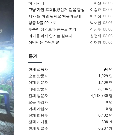
하 기대돼
이산
08.03
그냥 가면 후회없었던거 같음 항상
이승효
08.03
제가 뭘 하면 될까요 처음가는데
박기정
08.03
성공확률 90프로
박재권
08.03
수준이 생각보다 높음요 여기
심상수
08.03
여기를 이제 안거는 실수다...
심정재
08.03
이번에는 다낭이군
이재권
08.03
통계
현재 접속자
94 명
오늘 방문자
1,029 명
어제 방문자
1,406 명
최대 방문자
8,906 명
전체 방문자
4,143,730 명
오늘 가입자
0 명
어제 가입자
0 명
전체 회원수
6,402 명
전체 게시물
308 개
전체 댓글수
6,237 개