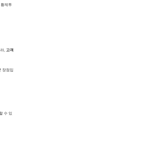
어 황제투
라,
고객
큰 장점입
할 수 있