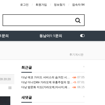
로그인
회원가입
정보찾기
접속자 94
:1문의
동남아1:1문의
후기게시판
+
최근글
다낭 에코 가이드 서비스의 숨겨진 시스템과 다채로운 인력 풀의 진실
07.05
+169
28 20:20
다낭 더나인ktv 가라오케 유흥주점의 정석을 찾고 있다면 여기
07.01
+75
다낭 밤문화 지도(가라오케,마사지,에코걸,토킹바,클럽) 유흥별 가격 및 후기공유
06.15
+101
+
새댓글