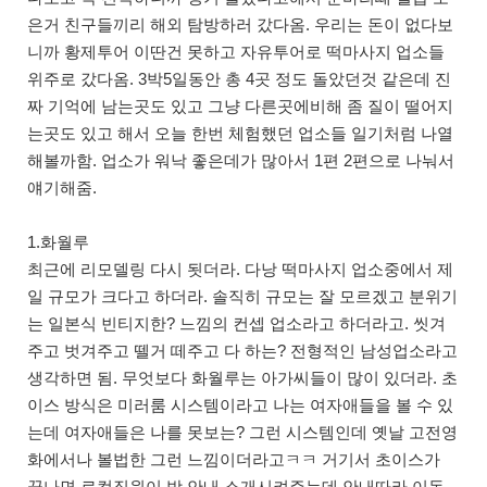
은거 친구들끼리 해외 탐방하러 갔다옴. 우리는 돈이 없다보
니까 황제투어 이딴건 못하고 자유투어로 떡마사지 업소들
위주로 갔다옴. 3박5일동안 총 4곳 정도 돌았던것 같은데 진
짜 기억에 남는곳도 있고 그냥 다른곳에비해 좀 질이 떨어지
는곳도 있고 해서 오늘 한번 체험했던 업소들 일기처럼 나열
해볼까함. 업소가 워낙 좋은데가 많아서 1편 2편으로 나눠서
얘기해줌.
1.화월루
최근에 리모델링 다시 됫더라. 다낭 떡마사지 업소중에서 제
일 규모가 크다고 하더라. 솔직히 규모는 잘 모르겠고 분위기
는 일본식 빈티지한? 느낌의 컨셉 업소라고 하더라고. 씻겨
주고 벗겨주고 뗄거 떼주고 다 하는? 전형적인 남성업소라고
생각하면 됨. 무엇보다 화월루는 아가씨들이 많이 있더라. 초
이스 방식은 미러룸 시스템이라고 나는 여자애들을 볼 수 있
는데 여자애들은 나를 못보는? 그런 시스템인데 옛날 고전영
화에서나 볼법한 그런 느낌이더라고ㅋㅋ 거기서 초이스가
끝나면 로컬직원이 방 안내 소개시켜주는데 안내따라 이동