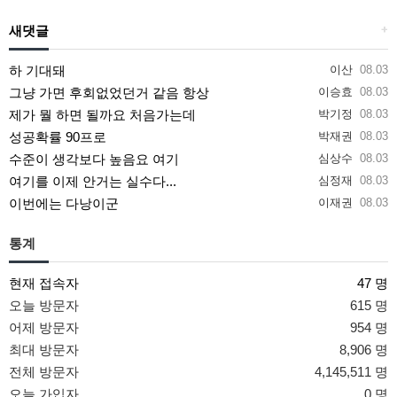
새댓글
+
하 기대돼
이산
08.03
그냥 가면 후회없었던거 같음 항상
이승효
08.03
제가 뭘 하면 될까요 처음가는데
박기정
08.03
성공확률 90프로
박재권
08.03
수준이 생각보다 높음요 여기
심상수
08.03
여기를 이제 안거는 실수다...
심정재
08.03
이번에는 다낭이군
이재권
08.03
통계
현재 접속자
47 명
오늘 방문자
615 명
어제 방문자
954 명
최대 방문자
8,906 명
전체 방문자
4,145,511 명
오늘 가입자
0 명