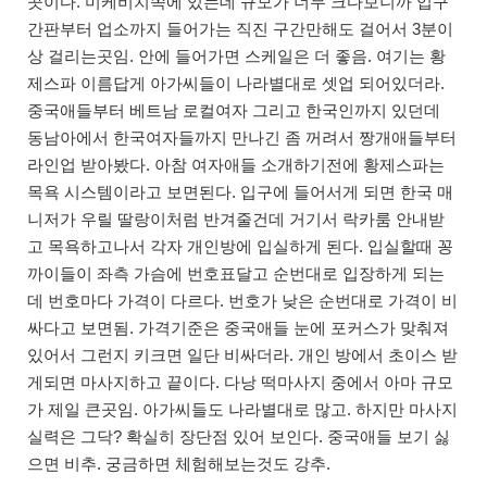
곳이다. 미케비치쪽에 있는데 규모가 너무 크다보니까 입구
간판부터 업소까지 들어가는 직진 구간만해도 걸어서 3분이
상 걸리는곳임. 안에 들어가면 스케일은 더 좋음. 여기는 황
제스파 이름답게 아가씨들이 나라별대로 셋업 되어있더라.
중국애들부터 베트남 로컬여자 그리고 한국인까지 있던데
동남아에서 한국여자들까지 만나긴 좀 꺼려서 짱개애들부터
라인업 받아봤다. 아참 여자애들 소개하기전에 황제스파는
목욕 시스템이라고 보면된다. 입구에 들어서게 되면 한국 매
니저가 우릴 딸랑이처럼 반겨줄건데 거기서 락카룸 안내받
고 목욕하고나서 각자 개인방에 입실하게 된다. 입실할때 꽁
까이들이 좌측 가슴에 번호표달고 순번대로 입장하게 되는
데 번호마다 가격이 다르다. 번호가 낮은 순번대로 가격이 비
싸다고 보면됨. 가격기준은 중국애들 눈에 포커스가 맞춰져
있어서 그런지 키크면 일단 비싸더라. 개인 방에서 초이스 받
게되면 마사지하고 끝이다. 다낭 떡마사지 중에서 아마 규모
가 제일 큰곳임. 아가씨들도 나라별대로 많고. 하지만 마사지
실력은 그닥? 확실히 장단점 있어 보인다. 중국애들 보기 싫
으면 비추. 궁금하면 체험해보는것도 강추.