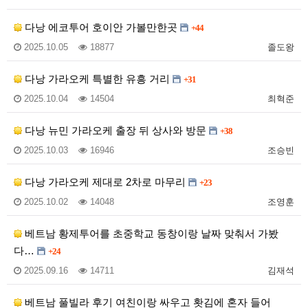
다낭 에코투어 호이안 가볼만한곳
+44
2025.10.05
18877
졸도왕
다낭 가라오케 특별한 유흥 거리
+31
2025.10.04
14504
최혁준
다낭 뉴민 가라오케 출장 뒤 상사와 방문
+38
2025.10.03
16946
조승빈
다낭 가라오케 제대로 2차로 마무리
+23
2025.10.02
14048
조영훈
베트남 황제투어를 초중학교 동창이랑 날짜 맞춰서 가봤
다…
+24
2025.09.16
14711
김재석
베트남 풀빌라 후기 여친이랑 싸우고 홧김에 혼자 들어