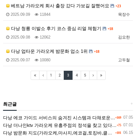
베트남 가라오케 회사 출장 갔다 가보길 잘했어요
+23
2025.09.09
11844
목장수
다낭 청룡 이발소 후기 코스 중심 리얼 체험기
+18
2025.09.08
12062
김요한
다낭 업타운 가라오케 밤문화 업소 1위
+18
2025.09.07
10080
고두철
1
2
3
4
5
최근글
+
다낭 에코 가이드 서비스의 숨겨진 시스템과 다채로운 인력 풀의 진실
07.05
+169
다낭 더나인ktv 가라오케 유흥주점의 정석을 찾고 있다면 여기
07.01
+75
다낭 밤문화 지도(가라오케,마사지,에코걸,토킹바,클럽) 유흥별 가격 및 후기공유
06.15
+101