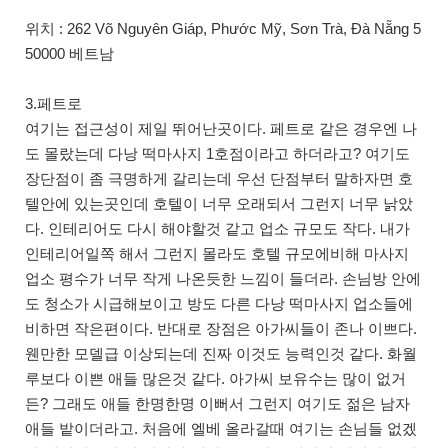
위치 : 262 Võ Nguyên Giáp, Phước Mỹ, Sơn Trà, Đà Nẵng 5
50000 베트남
3.페트로
여기는 접근성이 제일 뛰어난곳이다. 페트로 같은 경우엔 나
도 몰랐는데 다낭 떡마사지 1호점이라고 하더라고? 여기도
장단점이 좀 극명하게 갈리는데 우선 단점부터 말하자면 호
텔안에 있는곳인데 호텔이 너무 오래되서 그런지 너무 낡았
다. 인테리어도 다시 해야할것 같고 업소 규모도 작다. 내가
인테리어일쪽 해서 그런지 몰라도 호텔 규모에비해 마사지
업소 평수가 너무 작게 나온듯한 느낌이 들더라. 손님방 안에
도 청소가 시급해보이고 방도 다른 다낭 떡마사지 업소들에
비하면 작은편이다. 반대로 장점은 아가씨들이 존나 이쁘다.
웬만한 모델급 이상되는데 진짜 이것도 능력인것 같다. 화월
루보다 이쁜 애들 많은것 같다. 아가씨 보유수는 많이 없거
든? 그래도 애들 한명한명 이뻐서 그런지 여기도 젊은 남자
애들 밭이더라고. 처음에 엘베 올라갈때 여기는 손님들 없겠