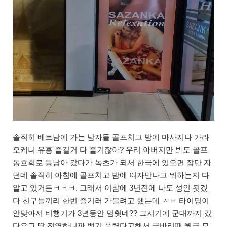
솔직히 베트남에 가는 남자들 골프치고 밤에 마사지나 가라
오케니 유흥 즐길거 다 즐기잖아? 우리 아버지만 봐도 골프
동호회로 동남아 갔다가 녹초가 되서 한국에 있으면 잠만 자
던데 솔직히 아침에 골프치고 밤에 여자만나고 뭐하는지 다
알고 있거든ㅋㅋㅋ. 그래서 이참에 3년전에 나도 성인 됫겠
다 친구들끼리 한번 즐기러 가볼려고 했는데 ㅅㅂ 타이밍이
안맞아서 비행기가 3년동안 멈췃네?? 그시기에 군대까지 갔
다오고 딱 전역하니까 뱅기 풀렸다고해서 군바리때 월급 모