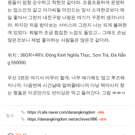
원들이 엄청 순수하고 착한것 같더라. 조용조용하게 운영하
는 업소인것 같고 아가씨들 마인드는 앞서 소개한곳보다 제
일 좋아서 그런지 내친구랑 나랑은 여기가 꾸준히 생각나더
라. 하지만 처음 받아보는 서비스라 그런지 나는 되게 불펴한
게 있었다. 뭐랄까 조금 찝집한 느낌도 들었고... 그래도 손님
많은것보니 제법 좋아하는 사람들은 많은것 같더라.
위치 : 36GR+4RV, Đông Kinh Nghĩa Thục, Sơn Trà, Đà Nẵn
g 550000
우선 1편은 여기서 마무리 할게. 너무 얘기해도 많고 루즈해
지니까. 다음번에 시간날때 알려줄테니까 다낭 떡마사지 찾
는 형들은 이곳만가도 반이상은 먹고 들어간다. 그럼 ㅃㅃㅂ
https://cafe.naver.com/danangkingdom
+1896
링크
https://danangkingdom.net/archives/986
+1878