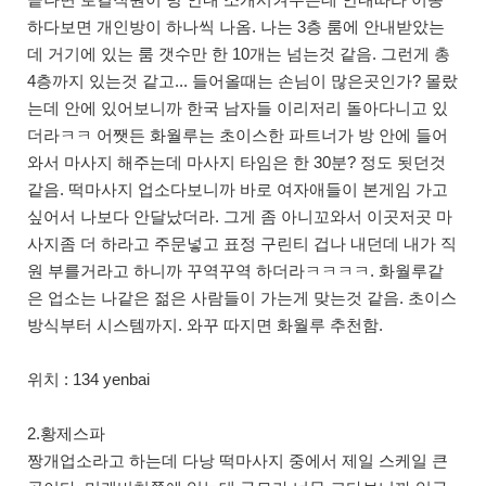
하다보면 개인방이 하나씩 나옴. 나는 3층 룸에 안내받았는
데 거기에 있는 룸 갯수만 한 10개는 넘는것 같음. 그런게 총
4층까지 있는것 같고... 들어올때는 손님이 많은곳인가? 몰랐
는데 안에 있어보니까 한국 남자들 이리저리 돌아다니고 있
더라ㅋㅋ 어쨋든 화월루는 초이스한 파트너가 방 안에 들어
와서 마사지 해주는데 마사지 타임은 한 30분? 정도 됫던것
같음. 떡마사지 업소다보니까 바로 여자애들이 본게임 가고
싶어서 나보다 안달났더라. 그게 좀 아니꼬와서 이곳저곳 마
사지좀 더 하라고 주문넣고 표정 구린티 겁나 내던데 내가 직
원 부를거라고 하니까 꾸역꾸역 하더라ㅋㅋㅋㅋ. 화월루같
은 업소는 나같은 젊은 사람들이 가는게 맞는것 같음. 초이스
방식부터 시스템까지. 와꾸 따지면 화월루 추천함.
위치 : 134 yenbai
2.황제스파
짱개업소라고 하는데 다낭 떡마사지 중에서 제일 스케일 큰