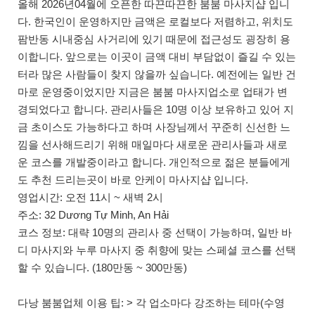
올해 2026년04월에 오픈한 따끈따끈한 붐붐 마사지샵 입니
다. 한국인이 운영하지만 금액은 로컬보다 저렴하고, 위치도
팜반동 시내중심 사거리에 있기 때문에 접근성도 굉장히 용
이합니다. 앞으로는 이곳이 금액 대비 부담없이 즐길 수 있는
터라 많은 사람들이 찾지 않을까 싶습니다. 예전에는 일반 건
마로 운영중이었지만 지금은 붐붐 마사지업소로 업태가 변
경되었다고 합니다. 관리사들은 10명 이상 보유하고 있어 지
금 초이스도 가능하다고 하며 사장님께서 꾸준히 신선한 느
낌을 선사해드리기 위해 매일마다 새로운 관리사들과 새로
운 코스를 개발중이라고 합니다. 개인적으로 젊은 분들에게
도 추천 드리는곳이 바로 안케이 마사지샵 입니다.
영업시간: 오전 11시 ~ 새벽 2시
주소: 32 Dương Tự Minh, An Hải
코스 정보: 대략 10명의 관리사 중 선택이 가능하며, 일반 바
디 마사지와 누루 마사지 중 취향에 맞는 스페셜 코스를 선택
할 수 있습니다. (180만동 ~ 300만동)
다낭 붐붐업체 이용 팁: > 각 업소마다 강조하는 테마(수영