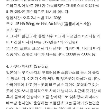
주하고 있어 바로 안내가 가능하지만 그네코스를 이용하실
려면 예약은 필수적으로 하셔야 합니다.
영업시간: 오후 2시 ~ 밤 11시 30분
주소: 45 Hà Bổng, An Hải, Đà Nẵng (칠플레이스 4층)
코스 정보:
시그니처 빨간그네: 동반 샤워 > 그네 퍼포먼스 > 스페셜 케
어 > 건전 마사지 60분 (350만동 / 약 22만원)
1:1 / 2:1 포핸드 코스: 관리사 선택이 가능하며, 시간에 따라
집중적인 스페셜 케어가 제공됩니다. (300만동~500만동)
4. 사쿠라 마사지 (Sakura)
일본식 누루 마사지의 부드러움과 스팀바스를 동시에 즐길
수 있습니다. 여기가 아마 제일 말 많은곳이 아닐까 합니다.
한국인들이 하고 있는곳과 베트남 현지인이 운영하고 있는
곳이 있다보니 금액적으로 차이가 납니다. 최근에 뗏기간 이
후에 금액이 인상되어 조금 합리적으로 맞춰졌다 하더라도
베트남 현지인이 운영하는 로컬집 치고는 금액이 있는편은
맞습니다. 하지만 한인 사쿠라는 350만동이 기본 스타트로