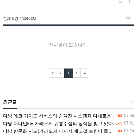
전체
0
건 / 1페이지
게시물이 없습니다.
1
최근글
+
다낭 에코 가이드 서비스의 숨겨진 시스템과 다채로운 인력 풀의 진실
07.05
+169
다낭 더나인ktv 가라오케 유흥주점의 정석을 찾고 있다면 여기
07.01
+75
다낭 밤문화 지도(가라오케,마사지,에코걸,토킹바,클럽) 유흥별 가격 및 후기공유
06.15
+101