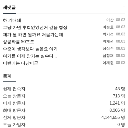
새댓글
+
하 기대돼
이산
08.03
그냥 가면 후회없었던거 같음 항상
이승효
08.03
제가 뭘 하면 될까요 처음가는데
박기정
08.03
성공확률 90프로
박재권
08.03
수준이 생각보다 높음요 여기
심상수
08.03
여기를 이제 안거는 실수다...
심정재
08.03
이번에는 다낭이군
이재권
08.03
통계
현재 접속자
43 명
오늘 방문자
713 명
어제 방문자
1,241 명
최대 방문자
8,906 명
전체 방문자
4,144,655 명
오늘 가입자
0 명