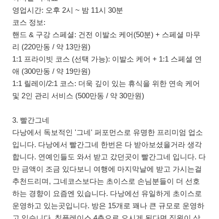
영업시간: 오후 2시 ~ 밤 11시 30분
코스 정보:
핸드 & 구강 스페셜: 건전 이발소 케어(50분) + 스페셜 마무
리 (220만동 / 약 13만원)
1:1 프라이빗 코스 (선택 가능): 이발소 케어 + 1:1 스페셜 연
애 (300만동 / 약 19만원)
1:1 릴레이/2:1 코스: 더욱 깊이 있는 휴식을 위한 연속 케어
및 2인 관리 서비스 (500만동 / 약 30만원)
3. 빨간그네
다낭에서 독보적인 '그네' 퍼포먼스로 유명한 프리미엄 업소
입니다. 다낭에서 빨간그네 한번은 다 받아보셨을거라 생각
합니다. 연예인들도 와서 받고 갔던곳이 빨간그네 입니다. 다
만 금액이 조금 있다보니 여행에 마지막날에 받고 가시는걸
추천드리며, 그네코스보다는 초이스로 손님분들이 더 선호
하는 경향이 요즘엔 있습니다. 다낭에선 유일하게 초이스로
운영하고 있는곳입니다. 방은 15개로 꽤나 큰 규모로 운영하
고 있습니다. 칠플레이스 4층으로 오시게 된다면 직원이 상