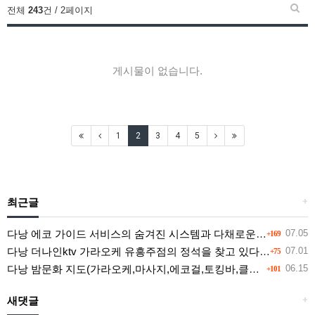
전체
243
건 / 2페이지
게시물이 없습니다.
1
2
3
4
5
최근글
+
다낭 에코 가이드 서비스의 숨겨진 시스템과 다채로운 인력 풀의 진실
07.05
+169
다낭 더나인ktv 가라오케 유흥주점의 정석을 찾고 있다면 여기
07.01
+75
다낭 밤문화 지도(가라오케,마사지,에코걸,토킹바,클럽) 유흥별 가격 및 후기공유
06.15
+101
새댓글
+