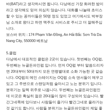
바(BAT)라고 생각하시면 됩니다. 다낭에선 가장 화려한 밤이
라고 생각해도 믿어 의심치 않습니다. 대화를 나눌때 초이스
할 수 있는 꽁까이들은 50명 정도 있었고 여기에서도 박부장
님 소개로 왔다고 하면 맥주도 서비스로 주시고 더 잘해주십
니다.
보스바 위치 : 174 Phạm Văn Đồng, An Hải Bắc Sơn Trà Da
Nang City, 550000 베트남
5.클럽
다낭에서 대표적인 클럽은 2곳이 있습니다. 첫번째는 OQ펍,
두번째는 뉴골든파인펍 입니다. 먼저 OQ펍 부터 말씀드리자
면 20대부터 50대까지 모든 연령별대로 소화 가능한 곳 같습
니다. OQ펍의 메인 스테이지는 OQ펍 소속 댄서들이 메우고
있고 그 주변으로 스탠딩처럼 술마시고 노는 분위기 입니다.
분위기는 일렉 위주로 나옵니다. 두번째는 뉴골든파인펍인
데 이곳은 확실히 젊은 20대들이 많이 구성되어 있습니다. 빨
간그네쪽에 있다보니 사람들이 즐기다 빨간그네로 올라가는
것 같기도 합니다. 사람들 분위기는 뉴골든파인펍이 제일 좋