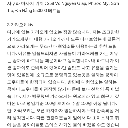
사쿠라 마사지 위치 : 258 Võ Nguyên Giáp, Phước Mỹ, Sơn
Trà, Đà Nẵng 550000 베트남
3.가라오케ktv
다낭에 있는 가라오케 업소는 정말 많습니다. 저는 조그만한
가라오케부터 대형 가라오케까지 모두 다녀보았는데 결론적
으로 가라오케는 무조건 대형업소를 이용하는걸 추천 드립
니다. 이유를 말씀드리자면 사람들이 가라오케를 가는 이유
는 꽁까이 파트너들 때문이라고 생각합니다. 내 파트너가 이
쁜 꽁까이로 준비되어 있어야만 술맛도 나고 유흥을 즐기는
맛이 있을텐데 소규모로 운영되고 있는곳은 일하는 꽁까이
도우미들이 한정되어 있습니다. 반면에 대형업소는 일하는
꽁까이 도우미들이 굉장히 많기 때문에 보다 선택의 폭이 넓
습니다. 제가 방문했던 가라오케는 원오페라 였고 최근에 갔
다온 바로 평일기준 100명 초이스 주말 150명 이상 됩니다.
단, 가라오케는 오픈 하자마자 방문하셔야 보다 만족되실 거
라 생각합니다. 다른 관광객분들이 앞에서 다 초이스하고 뒤
에 남은 꽁까이들로 초이스 하기엔 물이 빠졌을 수도 있습니