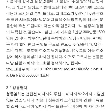
카운터에 한국인 실장 있는데 그 분한테 추천 받으시면 됩니
다. 그리고 어느정도 레벨에 도달되면 0번 코스랑 3번 코스도
이용해 보시는걸 추천 드려요. 그네코스가 0번인데 0번은 조
금 극한 시스템이라 밤문화 체험을 어느정도 많이 해보신 분
들한테 추천 드립니다. 저는 아직 입문자다보니 심장의 경험
이 부족한 것 같습니다. 빨간그네 가격은 1인당 300만동~500
만동 입니다. 박부장님한테 부탁하면 1인당 270만동~470만
동 까지 할인 받고 픽업도 무료로 받으실 수 있습니다. 빨간
그네 지도는 도로명 주소로 남겨놓겠습니다. 그랩 어플 주소
창에 복사 붙여넣기 하시면 됩니다. 이것도 모르시는 분들은
다낭 살렘 리버사이드 호텔 검색하시면 됩니다.
빨간그네 위치 : 323 Đ. Trần Hưng Đạo, An Hải Bắc, Sơn Tr
à, Đà Nẵng 550000 베트남
2-2 청룡열차
청룡열차는 전립선 마사지와 투핸드 마사지 딱 2가지 기술만
있는 업소 입니다. 처음에 청룡열차 도착했을때 간판이 유로
힐 스파라고 적혀 있어서 깜짝 놀랬는데 예전에 이 자리가 유