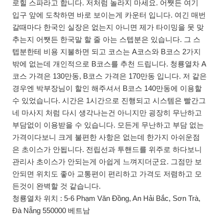
로힐 스파라고 합니다. 저처럼 놀라지 마세요. 어쨋든 여기
입구 앞에 도착하면 바로 보이는게 카운터 입니다. 여긴 매번
갈때마다 한국인 실장은 없는지 아니면 제가 타이밍을 못 맞
추는지 어쨋든 한국말 할 줄 아는 스텝분은 있습니다. 그 스
텝분한테 비용 지불하면 되고 코스는 A코스와 B코스 2가지
밖에 없는데 개인적으로 B코스를 추천 드립니다. 청룡열차 A
코스 가격은 130만동, B코스 가격은 170만동 입니다. 저 같은
경우엔 박부장님이 할인 해주셔서 B코스 140만동에 이용할
수 있었습니다. 시간은 1시간으로 진행되고 시스템은 빨간그
네 마사지 처럼 다시 생각나는건 아니지만 굉장히 무난하고
부담없이 이용받을 수 있습니다. 모든게 무난하고 부담 없는
가격이다보니 크게 불편한 사항은 없는데 한가지 아쉬운점
은 초이스가 안됩니다. 전립선과 투핸드를 위주로 하다보니
관리사 초이스가 안되는게 아쉽게 느껴지더군요. 그점만 보
안되면 위치도 좋아 교통편이 편리하고 가격도 저렴하고 모
든것이 완벽할 것 같습니다.
청룡열차 위치 : 5-6 Phạm Văn Đồng, An Hải Bắc, Sơn Trà,
Đà Nẵng 550000 베트남