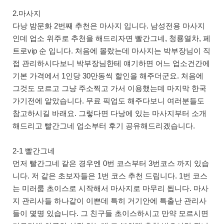
2.마사지
다낭 밤문화 2번째 추천은 마사지 입니다. 남성전용 마사지
인데 업소 위주로 추천을 해드리자면 빨간그네, 청룡열차, 페
트로vip 순 입니다. 처음에 몰랐는데 마사지는 박부장님이 직
접 관리하시다보니 박부장님한테 얘기하면 어느 업소건간에
기본 가격에서 1인당 30만동씩 할인을 해주더군요. 처음에
그것도 모르고 그냥 주소찍고 가서 이용했는데 마지막 한국
가기전에 알았습니다. 무료 픽업도 해주다보니 여러분들도
참고하시길 바래요. 그렇다면 다낭에 있는 마사지부터 소개
해드리고 빨간그네 업소부터 후기 공유해드리겠습니다.
2-1 빨간그네
먼저 빨간그네 같은 경우엔 0번 코스부터 3번코스 까지 있습
니다. 저 같은 초보자들은 1번 코스 추천 드립니다. 1번 코스
는 미러룸 초이스로 시작해서 마사지로 마무리 됩니다. 마사
지 관리사들 하나같이 이쁜데 특히 거기안에 특출난 관리사
들이 몇명 있습니다. 그 친구들 초이스하시고 만약 모르시면