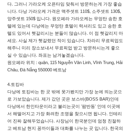
다. 그러니 가라오케 오픈타임 맞춰서 방문하는게 가장 좋습
니다. 다낭 가라오케 가격은 맥주셋트 110$, 소주셋트 130$,
양주셋트 150$ 입니다. 원오페라 가라오케는 무엉탄 송한 호
텔에 있는데 다낭에는 무엉탄 호텔이 럭셔리도 있고 송한 호
텔도 있어서 헷갈리시는 분들이 많습니다. 이 점 헷갈리지 마
세요. 사실 제가 헷갈렸던 적이 있습니다. 차라리 무료픽업도
해주니 미리 장소보내서 무료픽업 받고 방문하시는게 좋으
실 수 있습니다. 좌표는 남겨놓겠습니다.
원오페라 위치 : quận, 115 Nguyễn Văn Linh, Vĩnh Trung, Hải
Châu, Đà Nẵng 550000 베트남
4.토킹바
다낭에 토킹바는 한 곳 밖에 못가봤지만 가장 눈에 띄는곳으
로 가보았습니다. 제가 갔던 곳은 보스바(BOSS BAR)인데
다낭에서 한인타운이라고 불리는곳이 '팜반동' 인데 이곳에
서 해떨어지고 가장 화려한 조명을 찾으시면 됩니다. 인테리
어 진짜 잘해두었습니다. 사장님이 한국분인데 엄청 친절하
고 베트남 현지 꽁까이들과 대화를 나누는 곳 입니다. 한국의