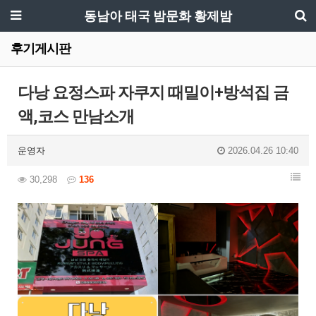
동남아 태국 밤문화 황제밤
후기게시판
다낭 요정스파 자쿠지 때밀이+방석집 금
액,코스 만남소개
운영자
2026.04.26 10:40
30,298
136