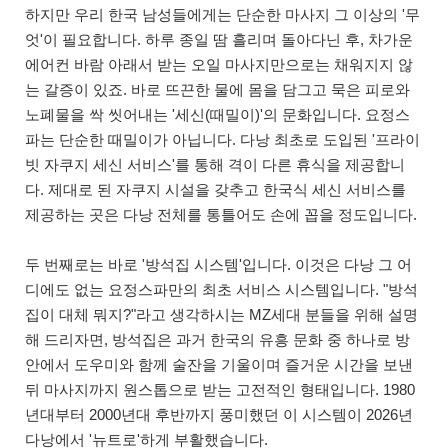
하지만 우리 한국 남성들에게는 단순한 마사지 그 이상의 '무
엇'이 필요합니다. 하루 종일 땀 흘리며 돌아다닌 후, 차가운
에어컨 바람 아래서 받는 오일 마사지만으로는 채워지지 않
는 갈증이 있죠. 바로 뜨끈한 물에 몸을 담그고 묵은 피로와
노폐물을 싹 씻어내는 '세신(때밀이)'의 문화입니다. 요정스
파는 단순한 때밀이가 아닙니다. 다낭 최초로 도입된 '프라이
빗 자쿠지 세신 서비스'를 통해 격이 다른 휴식을 제공합니
다. 제대로 된 자쿠지 시설을 갖추고 한국식 세신 서비스를
제공하는 곳은 다낭 전체를 통틀어도 손에 꼽을 정도입니다.
두 번째로는 바로 '방석집 시스템'입니다. 이것은 다낭 그 어
디에도 없는 요정스파만의 최초 서비스 시스템입니다. "방석
집이 대체 뭐지?"라고 생각하시는 MZ세대 분들을 위해 설명
해 드리자면, 방석집은 과거 한국의 유흥 문화 중 하나로 방
안에서 도우미와 함께 술잔을 기울이며 즐거운 시간을 보낸
뒤 마사지까지 원스톱으로 받는 고전적인 형태입니다. 1980
년대부터 2000년대 후반까지 풍미했던 이 시스템이 2026년
다낭에서 '뉴트로'하게 부활했습니다.