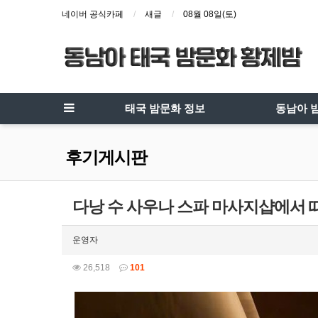
네이버 공식카페
새글
08월 08일(토)
태국 밤문화 정보
동남아 
후기게시판
다낭 수 사우나 스파 마사지샵에서
운영자
26,518
101