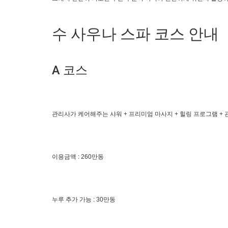
수 사우나 스파 코스 안내
A 코스
관리사가 케어해주는 샤워 + 프리미엄 마사지 + 힐링 프로그램 + 관
이용금액 : 260만동
누루 추가 가능 : 30만동