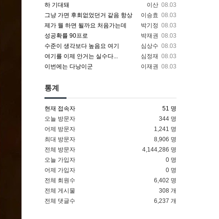
하 기대돼
이산
08.03
그냥 가면 후회없었던거 같음 항상
이승효
08.03
제가 뭘 하면 될까요 처음가는데
박기정
08.03
성공확률 90프로
박재권
08.03
수준이 생각보다 높음요 여기
심상수
08.03
여기를 이제 안거는 실수다...
심정재
08.03
이번에는 다낭이군
이재권
08.03
통계
현재 접속자
51 명
오늘 방문자
344 명
어제 방문자
1,241 명
최대 방문자
8,906 명
전체 방문자
4,144,286 명
오늘 가입자
0 명
어제 가입자
0 명
전체 회원수
6,402 명
전체 게시물
308 개
전체 댓글수
6,237 개