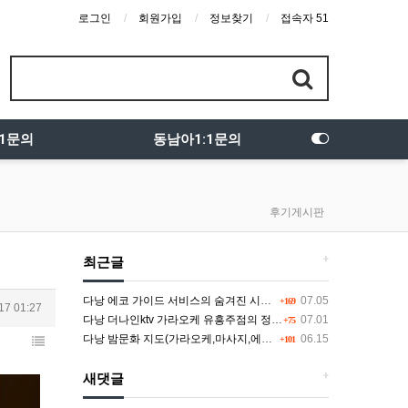
로그인
회원가입
정보찾기
접속자 51
:1문의
동남아1:1문의
후기게시판
+
최근글
다낭 에코 가이드 서비스의 숨겨진 시스템과 다채로운 인력 풀의 진실
07.05
+169
17 01:27
다낭 더나인ktv 가라오케 유흥주점의 정석을 찾고 있다면 여기
07.01
+75
다낭 밤문화 지도(가라오케,마사지,에코걸,토킹바,클럽) 유흥별 가격 및 후기공유
06.15
+101
+
새댓글