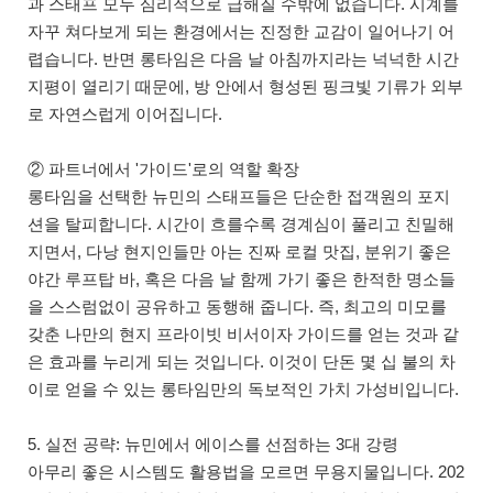
과 스태프 모두 심리적으로 급해질 수밖에 없습니다. 시계를
자꾸 쳐다보게 되는 환경에서는 진정한 교감이 일어나기 어
렵습니다. 반면 롱타임은 다음 날 아침까지라는 넉넉한 시간
지평이 열리기 때문에, 방 안에서 형성된 핑크빛 기류가 외부
로 자연스럽게 이어집니다.
② 파트너에서 '가이드'로의 역할 확장
롱타임을 선택한 뉴민의 스태프들은 단순한 접객원의 포지
션을 탈피합니다. 시간이 흐를수록 경계심이 풀리고 친밀해
지면서, 다낭 현지인들만 아는 진짜 로컬 맛집, 분위기 좋은
야간 루프탑 바, 혹은 다음 날 함께 가기 좋은 한적한 명소들
을 스스럼없이 공유하고 동행해 줍니다. 즉, 최고의 미모를
갖춘 나만의 현지 프라이빗 비서이자 가이드를 얻는 것과 같
은 효과를 누리게 되는 것입니다. 이것이 단돈 몇 십 불의 차
이로 얻을 수 있는 롱타임만의 독보적인 가치 가성비입니다.
5. 실전 공략: 뉴민에서 에이스를 선점하는 3대 강령
아무리 좋은 시스템도 활용법을 모르면 무용지물입니다. 202