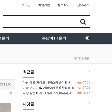
로그인
회원가입
정보찾기
접속자 50
:1문의
동남아1:1문의
후기게시판
+
최근글
다낭 에코 가이드 서비스의 숨겨진 시스템과 다채로운 인력 풀의 진실
07.05
+169
05 19:05
다낭 더나인ktv 가라오케 유흥주점의 정석을 찾고 있다면 여기
07.01
+75
다낭 밤문화 지도(가라오케,마사지,에코걸,토킹바,클럽) 유흥별 가격 및 후기공유
06.15
+101
+
새댓글