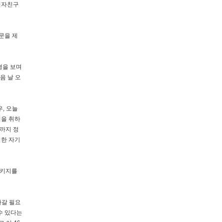
'여자친구
문을 제
경을 보며
음 날 오
, 오늘
식을 취하
시까지 정
격한 자기
패키지를
아갈 필요
수 있다는