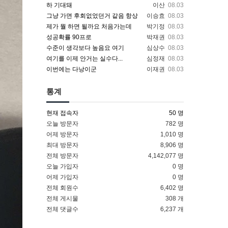
하 기대돼
이산
08.03
그냥 가면 후회없었던거 같음 항상
이승효
08.03
제가 뭘 하면 될까요 처음가는데
박기정
08.03
성공확률 90프로
박재권
08.03
수준이 생각보다 높음요 여기
심상수
08.03
여기를 이제 안거는 실수다...
심정재
08.03
이번에는 다낭이군
이재권
08.03
통계
현재 접속자
50 명
오늘 방문자
782 명
어제 방문자
1,010 명
최대 방문자
8,906 명
전체 방문자
4,142,077 명
오늘 가입자
0 명
어제 가입자
0 명
전체 회원수
6,402 명
전체 게시물
308 개
전체 댓글수
6,237 개