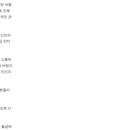
특한 여행
로 인해
템적인 관
자신만의
급 인터
과 소통하
을 바탕으
 자신의
 분들이
오케 시
달 월급에