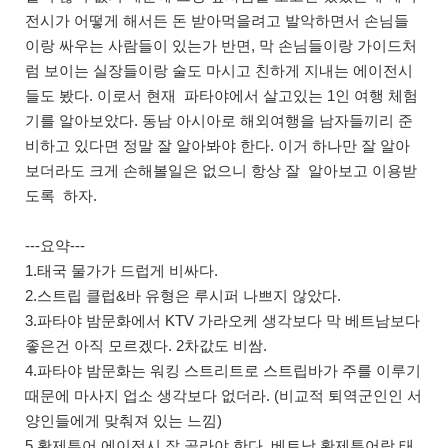
전시가 어떻게 해서든 돈 받아먹을려고 발악하면서 손님들
이랑 싸우는 사람들이 있는가 반면, 막 손님들이랑 가이드처
럼 보이는 실장들이랑 술도 마시고 친하게 지내는 에이전시
들도 봤다. 이로서 현재 파타야에서 살고있는 1인 여행 체험
기를 알아보았다. 동남 아시아로 해외여행을 남자들끼리 준
비하고 있다면 정말 잘 알아봐야 한다. 이거 하나만 잘 알아
보더라도 크게 손해볼일은 없으니 항상 잘 알아보고 이용받
도록 하자.
---요약---
1.태국 물가가 드럽게 비싸다.
2.스트립 클럽&바 유형은 루시퍼 나쁘지 않았다.
3.파타야 밤문화에서 KTV 가라오케 생각보다 막 베트남보다
좋은건 아직 모르겠다. 2차값도 비쌈.
4.파타야 밤문화는 워킹 스트리트로 스트립바가 주를 이루기
때문에 마사지 업소 생각보다 없더라. (비교적 퇴역군인인 서
양인들에게 맞춰져 있는 느낌)
5.황제투어 에이전시 잘 골라야 한다. 베트남 황제투어랑 태