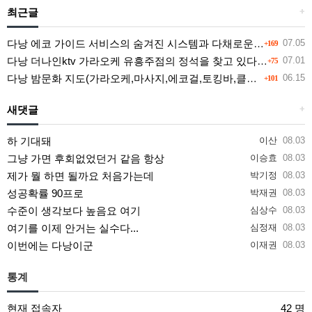
최근글
+
다낭 에코 가이드 서비스의 숨겨진 시스템과 다채로운 인력 풀의 진실
07.05
+169
다낭 더나인ktv 가라오케 유흥주점의 정석을 찾고 있다면 여기
07.01
+75
다낭 밤문화 지도(가라오케,마사지,에코걸,토킹바,클럽) 유흥별 가격 및 후기공유
06.15
+101
새댓글
+
하 기대돼
이산
08.03
그냥 가면 후회없었던거 같음 항상
이승효
08.03
제가 뭘 하면 될까요 처음가는데
박기정
08.03
성공확률 90프로
박재권
08.03
수준이 생각보다 높음요 여기
심상수
08.03
여기를 이제 안거는 실수다...
심정재
08.03
이번에는 다낭이군
이재권
08.03
통계
현재 접속자
42 명