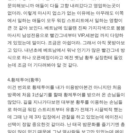
문의해보니까 애들이 다들 고향 내려갔다고 영업하는곳이
없더라. 이렇게 마사지 업소가 없는 이유에는 아무래도 이쪽
에서 일하는 애들이 모두 워킹 스트리트에서 일하는 영향이
큰 것 같아 보인다. 베트남에 있을땐 진짜 가지각색으로 붐붐
마사지 남성전용으로 빨간그네부터 VIP,세븐업 까지 다양하
게 있었는데 말이다. 조금은 아쉽더라. 그래서 아직 못받아보
고 있다. 내년초에 베트남에서 워낙 인기가 많은 빨간그네 방
식으로 하나 오픈예정이라고 예전 벳남 황투 실장한테 들었
는데 조금 더 기다려봐야 알 것 같다.
4.황제투어(황투)
이건 번외로 황제투어를 내가 이용받아본건 아니지만 처음
방콕에 처음 1년살기를 할때 황제투어를 받으러 온 손님들이
많았다. 길을 지나가다보면 대부분 황투를 이용하는 손님들
로 하여금 워킹 스트리트부터 유흥가 전체가 시끌벅적 했는
데 그때 난 제 3자 입장에서 관찰을 하고 있었는데 에이전시
선택이 정말 중요한것 같더라. 난 태국 밤문화를 즐기기엔 총
알이 많이 없기 때문에 그냥 옆사람들 보고만 있었는데 에이