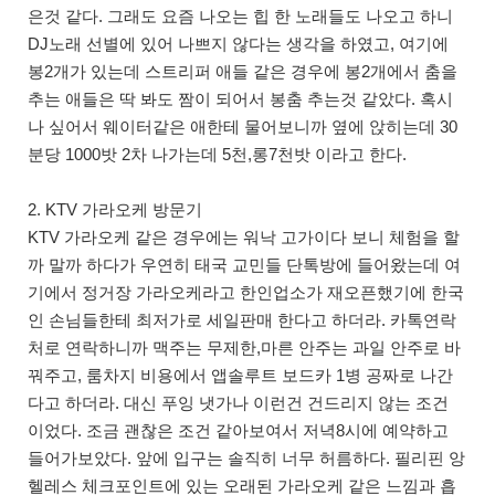
은것 같다. 그래도 요즘 나오는 힙 한 노래들도 나오고 하니
DJ노래 선별에 있어 나쁘지 않다는 생각을 하였고, 여기에
봉2개가 있는데 스트리퍼 애들 같은 경우에 봉2개에서 춤을
추는 애들은 딱 봐도 짬이 되어서 봉춤 추는것 같았다. 혹시
나 싶어서 웨이터같은 애한테 물어보니까 옆에 앉히는데 30
분당 1000밧 2차 나가는데 5천,롱7천밧 이라고 한다.
2. KTV 가라오케 방문기
KTV 가라오케 같은 경우에는 워낙 고가이다 보니 체험을 할
까 말까 하다가 우연히 태국 교민들 단톡방에 들어왔는데 여
기에서 정거장 가라오케라고 한인업소가 재오픈했기에 한국
인 손님들한테 최저가로 세일판매 한다고 하더라. 카톡연락
처로 연락하니까 맥주는 무제한,마른 안주는 과일 안주로 바
꿔주고, 룸차지 비용에서 앱솔루트 보드카 1병 공짜로 나간
다고 하더라. 대신 푸잉 냇가나 이런건 건드리지 않는 조건
이었다. 조금 괜찮은 조건 같아보여서 저녁8시에 예약하고
들어가보았다. 앞에 입구는 솔직히 너무 허름하다. 필리핀 앙
헬레스 체크포인트에 있는 오래된 가라오케 같은 느낌과 흡