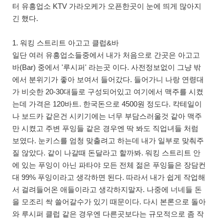
터 유흥업소 KTV 가라오케가 오픈한곳이 눈에 띄게 많아지
긴 했다.
1. 워킹 스트리트 아고고 클럽&바
일단 여러 유흥업소들중에서 내가 처음으로 간곳은 아고고
바(Bar) 중에서 '루시퍼' 라는곳 이다. 사전정보없이 그냥 밖
에서 분위기가 좋아 보여서 들어갔다. 들어가니 나랑 연령대
가 비슷한 20-30대들로 구성되어있고 여기에서 맥주를 시켰
는데 가격은 120바트. 한국돈으로 4500원 정도다. 칵테일이
나 보드카 같은건 시키기에는 너무 부담스러울것 같아 맥주
만 시켰고 주변 푸잉들 같은 경우엔 딱 봐도 직업녀들 처럼
보였다. 눈키스를 엄청 맞출려고 하는데 내가 일부로 맞춰주
질 않았다. 같이 나갈때 돈달라고 할까봐. 워킹 스트리트 안
에 있는 푸잉이 아닌 파타야 모든 전체 젊은 푸잉들은 장담컨
대 99% 푸잉이라고 생각하면 된다. 따라서 내가 쉽게 작업해
서 걸려들어온 애들이라고 생각하지말자. 나중에 너네들 돈
을 모조리 싹 쓸어갈수가 있기 때문이다. 다시 본론으로 돌아
와 루시퍼 클럽 같은 경우엔 다른곳보다는 규모적으로 좀 작