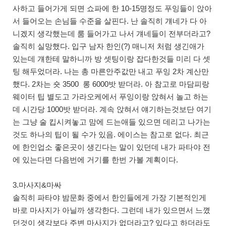
사하고 들어가게 되면 쇼파에 한 10-15명정도 푸잉들이 앉아
서 들어오는 손님들 수준을 살핀다. 난 솔직히 걔네가 다 아
니겠지 생각했는데 룸 들어가고 나서 걔네들이 전부더라고?
솔직히 실망했다. 입구 남자 한인(?) 매니저 처럼 생긴애가
있는데 걔한테 말하니까 방 셋팅이랑 잡다한것들 미리 다 셋
팅 해두었더라. 나는 총 마른안주값만 내고 푸잉 2차 계산만
했다. 2차는 숏 3500 롱 6000밧 받더라. 아 참고로 마담피랑
웨이터 팁 별도고 가라오케에서 푸잉이랑 앉혀서 놀고 하는
데 시간당 1000밧 받더라. 계속 앉혀서 얘기하는것보단 여기
는 그냥 술 킵시켜놓고 맘에 드는애들 있으면 데리고 나가는
것도 하나의 팁이 될 수가 있음. 에이스는 참고로 없다. 최근
에 한인업소 좋은곳이 생긴다는 말이 있던데 내가 파타야 전
에 있는다면 다음번에 거기를 한번 가볼 계획이다.
3.마사지&마싸
솔직히 파타야 밤문화 중에서 한인들에게 가장 기본적인게
바로 마사지가 아닐까 생각한다. 그런데 내가 있으면서 느꼈
던것이 생각보다 주변 마사지가 없더라고? 있다고 하더라도