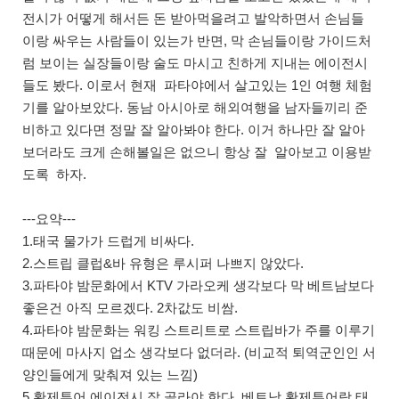
전시가 어떻게 해서든 돈 받아먹을려고 발악하면서 손님들
이랑 싸우는 사람들이 있는가 반면, 막 손님들이랑 가이드처
럼 보이는 실장들이랑 술도 마시고 친하게 지내는 에이전시
들도 봤다. 이로서 현재 파타야에서 살고있는 1인 여행 체험
기를 알아보았다. 동남 아시아로 해외여행을 남자들끼리 준
비하고 있다면 정말 잘 알아봐야 한다. 이거 하나만 잘 알아
보더라도 크게 손해볼일은 없으니 항상 잘 알아보고 이용받
도록 하자.
---요약---
1.태국 물가가 드럽게 비싸다.
2.스트립 클럽&바 유형은 루시퍼 나쁘지 않았다.
3.파타야 밤문화에서 KTV 가라오케 생각보다 막 베트남보다
좋은건 아직 모르겠다. 2차값도 비쌈.
4.파타야 밤문화는 워킹 스트리트로 스트립바가 주를 이루기
때문에 마사지 업소 생각보다 없더라. (비교적 퇴역군인인 서
양인들에게 맞춰져 있는 느낌)
5.황제투어 에이전시 잘 골라야 한다. 베트남 황제투어랑 태