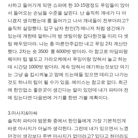
사하고 들어가게 되면 쇼파에 한 10-15명정도 푸잉들이 앉아
서 들어오는 손님들 수준을 살핀다. 난 솔직히 걔네가 다 아
니겠지 생각했는데 룸 들어가고 나서 걔네들이 전부더라고?
솔직히 실망했다. 입구 남자 한인(?) 매니저 처럼 생긴애가
있는데 걔한테 말하니까 방 셋팅이랑 잡다한것들 미리 다 셋
팅 해두었더라. 나는 총 마른안주값만 내고 푸잉 2차 계산만
했다. 2차는 숏 3500 롱 6000밧 받더라. 아 참고로 마담피랑
웨이터 팁 별도고 가라오케에서 푸잉이랑 앉혀서 놀고 하는
데 시간당 1000밧 받더라. 계속 앉혀서 얘기하는것보단 여기
는 그냥 술 킵시켜놓고 맘에 드는애들 있으면 데리고 나가는
것도 하나의 팁이 될 수가 있음. 에이스는 참고로 없다. 최근
에 한인업소 좋은곳이 생긴다는 말이 있던데 내가 파타야 전
에 있는다면 다음번에 거기를 한번 가볼 계획이다.
3.마사지&마싸
솔직히 파타야 밤문화 중에서 한인들에게 가장 기본적인게
바로 마사지가 아닐까 생각한다. 그런데 내가 있으면서 느꼈
던것이 생각보다 주변 마사지가 없더라고? 있다고 하더라도