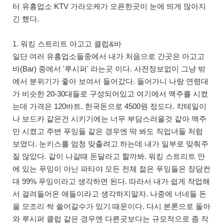
터 유흥업소 KTV 가라오케가 오픈한곳이 눈에 띄게 많아지
긴 했다.
1. 워킹 스트리트 아고고 클럽&바
일단 여러 유흥업소들중에서 내가 처음으로 간곳은 아고고
바(Bar) 중에서 '루시퍼' 라는곳 이다. 사전정보없이 그냥 밖
에서 분위기가 좋아 보여서 들어갔다. 들어가니 나랑 연령대
가 비슷한 20-30대들로 구성되어있고 여기에서 맥주를 시켰
는데 가격은 120바트. 한국돈으로 4500원 정도다. 칵테일이
나 보드카 같은건 시키기에는 너무 부담스러울것 같아 맥주
만 시켰고 주변 푸잉들 같은 경우엔 딱 봐도 직업녀들 처럼
보였다. 눈키스를 엄청 맞출려고 하는데 내가 일부로 맞춰주
질 않았다. 같이 나갈때 돈달라고 할까봐. 워킹 스트리트 안
에 있는 푸잉이 아닌 파타야 모든 전체 젊은 푸잉들은 장담컨
대 99% 푸잉이라고 생각하면 된다. 따라서 내가 쉽게 작업해
서 걸려들어온 애들이라고 생각하지말자. 나중에 너네들 돈
을 모조리 싹 쓸어갈수가 있기 때문이다. 다시 본론으로 돌아
와 루시퍼 클럽 같은 경우엔 다른곳보다는 규모적으로 좀 작