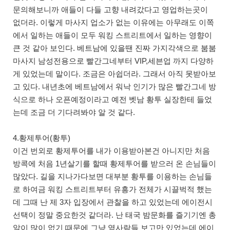
문의해보니까 애들이 다들 고향 내려갔다고 영업하는곳이
없더라. 이렇게 마사지 업소가 없는 이유에는 아무래도 이쪽
에서 일하는 애들이 모두 워킹 스트리트에서 일하는 영향이
큰 것 같아 보인다. 베트남에 있을땐 진짜 가지각색으로 붐붐
마사지 남성전용으로 빨간그네부터 VIP,세븐업 까지 다양하
게 있었는데 말이다. 조금은 아쉽더라. 그래서 아직 못받아보
고 있다. 내년초에 베트남에서 워낙 인기가 많은 빨간그네 방
식으로 하나 오픈예정이라고 예전 벳남 황투 실장한테 들었
는데 조금 더 기다려봐야 알 것 같다.
4.황제투어(황투)
이건 번외로 황제투어를 내가 이용받아본건 아니지만 처음
방콕에 처음 1년살기를 할때 황제투어를 받으러 온 손님들이
많았다. 길을 지나가다보면 대부분 황투를 이용하는 손님들
로 하여금 워킹 스트리트부터 유흥가 전체가 시끌벅적 했는
데 그때 난 제 3자 입장에서 관찰을 하고 있었는데 에이전시
선택이 정말 중요한것 같더라. 난 태국 밤문화를 즐기기엔 총
알이 많이 없기 때문에 그냥 옆사람들 보고만 있었는데 에이