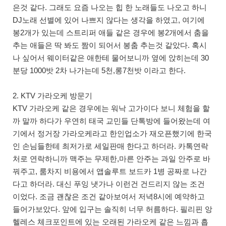
은것 같다. 그래도 요즘 나오는 힙 한 노래들도 나오고 하니
DJ노래 선별에 있어 나쁘지 않다는 생각을 하였고, 여기에
봉2개가 있는데 스트리퍼 애들 같은 경우에 봉2개에서 춤을
추는 애들은 딱 봐도 짬이 되어서 봉춤 추는것 같았다. 혹시
나 싶어서 웨이터같은 애한테 물어보니까 옆에 앉히는데 30
분당 1000밧 2차 나가는데 5천,롱7천밧 이라고 한다.
2. KTV 가라오케 방문기
KTV 가라오케 같은 경우에는 워낙 고가이다 보니 체험을 할
까 말까 하다가 우연히 태국 교민들 단톡방에 들어왔는데 여
기에서 정거장 가라오케라고 한인업소가 재오픈했기에 한국
인 손님들한테 최저가로 세일판매 한다고 하더라. 카톡연락
처로 연락하니까 맥주는 무제한,마른 안주는 과일 안주로 바
꿔주고, 룸차지 비용에서 앱솔루트 보드카 1병 공짜로 나간
다고 하더라. 대신 푸잉 냇가나 이런건 건드리지 않는 조건
이었다. 조금 괜찮은 조건 같아보여서 저녁8시에 예약하고
들어가보았다. 앞에 입구는 솔직히 너무 허름하다. 필리핀 앙
헬레스 체크포인트에 있는 오래된 가라오케 같은 느낌과 흡