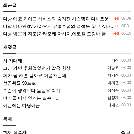
최근글
+
다낭 에코 가이드 서비스의 숨겨진 시스템과 다채로운 인력 풀의 진실
07.05
+169
다낭 더나인ktv 가라오케 유흥주점의 정석을 찾고 있다면 여기
07.01
+75
다낭 밤문화 지도(가라오케,마사지,에코걸,토킹바,클럽) 유흥별 가격 및 후기공유
06.15
+101
새댓글
+
하 기대돼
이산
08.03
그냥 가면 후회없었던거 같음 항상
이승효
08.03
제가 뭘 하면 될까요 처음가는데
박기정
08.03
성공확률 90프로
박재권
08.03
수준이 생각보다 높음요 여기
심상수
08.03
여기를 이제 안거는 실수다...
심정재
08.03
이번에는 다낭이군
이재권
08.03
통계
현재 접속자
39 명