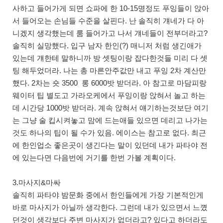
사하고 들어가게 되면 쇼파에 한 10-15명정도 푸잉들이 앉아
서 들어오는 손님들 수준을 살핀다. 난 솔직히 걔네가 다 아
니겠지 생각했는데 룸 들어가고 나서 걔네들이 전부더라고?
솔직히 실망했다. 입구 남자 한인(?) 매니저 처럼 생긴애가
있는데 걔한테 말하니까 방 셋팅이랑 잡다한것들 미리 다 셋
팅 해두었더라. 나는 총 마른안주값만 내고 푸잉 2차 계산만
했다. 2차는 숏 3500 롱 6000밧 받더라. 아 참고로 마담피랑
웨이터 팁 별도고 가라오케에서 푸잉이랑 앉혀서 놀고 하는
데 시간당 1000밧 받더라. 계속 앉혀서 얘기하는것보단 여기
는 그냥 술 킵시켜놓고 맘에 드는애들 있으면 데리고 나가는
것도 하나의 팁이 될 수가 있음. 에이스는 참고로 없다. 최근
에 한인업소 좋은곳이 생긴다는 말이 있던데 내가 파타야 전
에 있는다면 다음번에 거기를 한번 가볼 계획이다.
3.마사지&마싸
솔직히 파타야 밤문화 중에서 한인들에게 가장 기본적인게
바로 마사지가 아닐까 생각한다. 그런데 내가 있으면서 느꼈
던것이 생각보다 주변 마사지가 없더라고? 있다고 하더라도