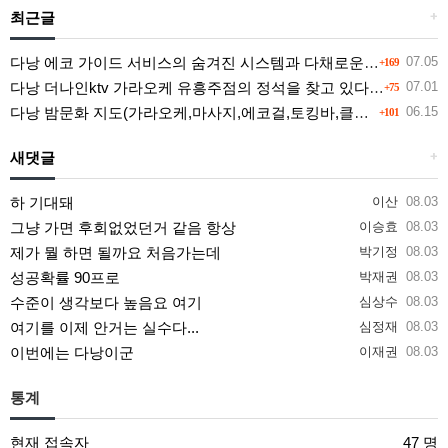
최근글
+
다낭 에코 가이드 서비스의 숨겨진 시스템과 다채로운 인력 풀의 진실
07.05
+169
다낭 더나인ktv 가라오케 유흥주점의 정석을 찾고 있다면 여기
07.01
+75
다낭 밤문화 지도(가라오케,마사지,에코걸,토킹바,클럽) 유흥별 가격 및 후기공유
06.15
+101
새댓글
+
하 기대돼
이산
08.03
그냥 가면 후회없었던거 같음 항상
이승효
08.03
제가 뭘 하면 될까요 처음가는데
박기정
08.03
성공확률 90프로
박재권
08.03
수준이 생각보다 높음요 여기
심상수
08.03
여기를 이제 안거는 실수다...
심정재
08.03
이번에는 다낭이군
이재권
08.03
통계
현재 접속자
47 명