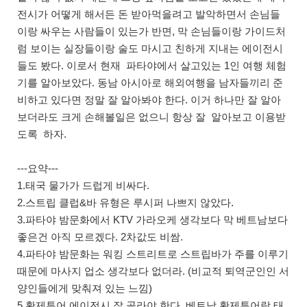
전시가 어떻게 해서든 돈 받아먹을려고 발악하면서 손님들
이랑 싸우는 사람들이 있는가 반면, 막 손님들이랑 가이드처
럼 보이는 실장들이랑 술도 마시고 친하게 지내는 에이전시
들도 봤다. 이로서 현재 파타야에서 살고있는 1인 여행 체험
기를 알아보았다. 동남 아시아로 해외여행을 남자들끼리 준
비하고 있다면 정말 잘 알아봐야 한다. 이거 하나만 잘 알아
보더라도 크게 손해볼일은 없으니 항상 잘 알아보고 이용받
도록 하자.
---요약---
1.태국 물가가 드럽게 비싸다.
2.스트립 클럽&바 유형은 루시퍼 나쁘지 않았다.
3.파타야 밤문화에서 KTV 가라오케 생각보다 막 베트남보다
좋은건 아직 모르겠다. 2차값도 비쌈.
4.파타야 밤문화는 워킹 스트리트로 스트립바가 주를 이루기
때문에 마사지 업소 생각보다 없더라. (비교적 퇴역군인인 서
양인들에게 맞춰져 있는 느낌)
5.황제투어 에이전시 잘 골라야 한다. 베트남 황제투어랑 태