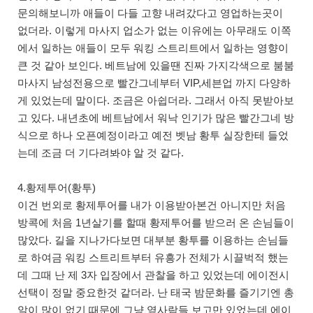
문의해보니까 애들이 다들 고향 내려갔다고 영업하는곳이
없더라. 이렇게 마사지 업소가 없는 이유에는 아무래도 이쪽
에서 일하는 애들이 모두 워킹 스트리트에서 일하는 영향이
큰 것 같아 보인다. 베트남에 있을땐 진짜 가지각색으로 붐붐
마사지 남성전용으로 빨간그네부터 VIP,세븐업 까지 다양하
게 있었는데 말이다. 조금은 아쉽더라. 그래서 아직 못받아보
고 있다. 내년초에 베트남에서 워낙 인기가 많은 빨간그네 방
식으로 하나 오픈예정이라고 예전 벳남 황투 실장한테 들었
는데 조금 더 기다려봐야 알 것 같다.
4.황제투어(황투)
이건 번외로 황제투어를 내가 이용받아본건 아니지만 처음
방콕에 처음 1년살기를 할때 황제투어를 받으러 온 손님들이
많았다. 길을 지나가다보면 대부분 황투를 이용하는 손님들
로 하여금 워킹 스트리트부터 유흥가 전체가 시끌벅적 했는
데 그때 난 제 3자 입장에서 관찰을 하고 있었는데 에이전시
선택이 정말 중요한것 같더라. 난 태국 밤문화를 즐기기엔 총
알이 많이 없기 때문에 그냥 옆사람들 보고만 있었는데 에이