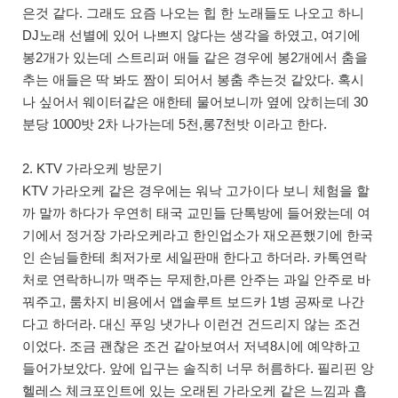
은것 같다. 그래도 요즘 나오는 힙 한 노래들도 나오고 하니
DJ노래 선별에 있어 나쁘지 않다는 생각을 하였고, 여기에
봉2개가 있는데 스트리퍼 애들 같은 경우에 봉2개에서 춤을
추는 애들은 딱 봐도 짬이 되어서 봉춤 추는것 같았다. 혹시
나 싶어서 웨이터같은 애한테 물어보니까 옆에 앉히는데 30
분당 1000밧 2차 나가는데 5천,롱7천밧 이라고 한다.
2. KTV 가라오케 방문기
KTV 가라오케 같은 경우에는 워낙 고가이다 보니 체험을 할
까 말까 하다가 우연히 태국 교민들 단톡방에 들어왔는데 여
기에서 정거장 가라오케라고 한인업소가 재오픈했기에 한국
인 손님들한테 최저가로 세일판매 한다고 하더라. 카톡연락
처로 연락하니까 맥주는 무제한,마른 안주는 과일 안주로 바
꿔주고, 룸차지 비용에서 앱솔루트 보드카 1병 공짜로 나간
다고 하더라. 대신 푸잉 냇가나 이런건 건드리지 않는 조건
이었다. 조금 괜찮은 조건 같아보여서 저녁8시에 예약하고
들어가보았다. 앞에 입구는 솔직히 너무 허름하다. 필리핀 앙
헬레스 체크포인트에 있는 오래된 가라오케 같은 느낌과 흡