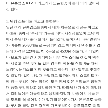
터 유흥업소 KTV 가라오케가 오픈한곳이 눈에 띄게 많아지
긴 했다.
1. 워킹 스트리트 아고고 클럽&바
일단 여러 유흥업소들중에서 내가 처음으로 간곳은 아고고
바(Bar) 중에서 '루시퍼' 라는곳 이다. 사전정보없이 그냥 밖
에서 분위기가 좋아 보여서 들어갔다. 들어가니 나랑 연령대
가 비슷한 20-30대들로 구성되어있고 여기에서 맥주를 시켰
는데 가격은 120바트. 한국돈으로 4500원 정도다. 칵테일이
나 보드카 같은건 시키기에는 너무 부담스러울것 같아 맥주
만 시켰고 주변 푸잉들 같은 경우엔 딱 봐도 직업녀들 처럼
보였다. 눈키스를 엄청 맞출려고 하는데 내가 일부로 맞춰주
질 않았다. 같이 나갈때 돈달라고 할까봐. 워킹 스트리트 안
에 있는 푸잉이 아닌 파타야 모든 전체 젊은 푸잉들은 장담컨
대 99% 푸잉이라고 생각하면 된다. 따라서 내가 쉽게 작업해
서 걸려들어온 애들이라고 생각하지말자. 나중에 너네들 돈
을 모조리 싹 쓸어갈수가 있기 때문이다. 다시 본론으로 돌아
와 루시퍼 클럽 같은 경우엔 다른곳보다는 규모적으로 좀 작