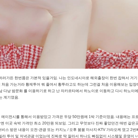
러가든 한번쯤은 가본적 있을거임. 나는 인도네시아로 해외출장이 한번 잡혀서 거기
 처음 가는거라 황제투어 뭐 줄여서 황투라고도 하는데 그런걸 처음 이용해보는 입장
트남 다낭 밤문화 를 이용하기로 하고 난 자카르타에서 하노이로 이동하고 다시 하노이
는 계기였음.
 에이전시를 통해서 이용받았고 가격은 두당 50만원에 1박 기준이었음. 내용에는 프
엔 이곳 숙박 가격만 최소 20만원 되보임. 그리고 무엇보다 진짜 좋았던건 매번 같은
스 받은 내용이 오전-관광 또는 카지노 / 오후 붐붐 마사지-KTV 가라오케 였고 2번
풀빌라 투어 및 저녁관광 이었는데 진짜로 딱 잘라서 하나도 빠짐없이 시스템및 운영이 