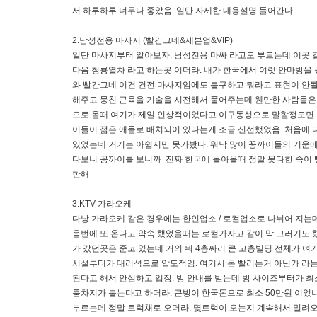
서 하루하루 너무나 좋았음. 일단 자세한 내용설명 들어간다.
2.남성전용 마사지 (빨간그네&세븐업&VIP)
일단 마사지부터 알아보자. 남성전용 마싸 라고도 부르는데 이곳 같
다음 청룡열차 라고 하는곳 이더라. 내가 한국에서 여럿 안마방을
와 빨간그네 이건 건전 마사지임에도 불구하고 뭐라고 표현이 안될
해주고 뭉친 근육을 기술을 시전해서 풀어주는데 웬만한 사람들은 그
으로 올때 여기가 제일 인상적이었다고 이구동성으로 말할정도면 인
이들이 젊은 애들로 배치되어 있다는게 조금 신선했었음. 처음에 
있었는데 거기는 아쉽지만 못가봤다. 워낙 많이 꽁까이들의 기운에 
다보니 꽁까이를 보니까 진짜 한국에 돌아올때 정말 못다한 속이 
한해
3.KTV 가라오케
다낭 가라오케 같은 경우에는 한인업소 / 로컬업소로 나뉘어 지는
음번에 또 온다고 약속 했었을때는 로컬가자고 같이 막 그러기도 했
가 갔던곳은 준코 였는데 거의 뭐 4층짜리 큰 고층빌딩 전체가 여
시설부터가 대리석으로 압도적임. 여기서 돈 빨리는거 아닌가 라는
된다고 해서 안심하고 입장. 방 안내를 받는데 방 사이즈부터가 최
룸차지가 붙는다고 하더라. 큰방이 한국돈으로 최소 50만원 이었나
부르는데 정말 트럭채로 오더라. 몇트럭이 오는지 계속해서 밀려오