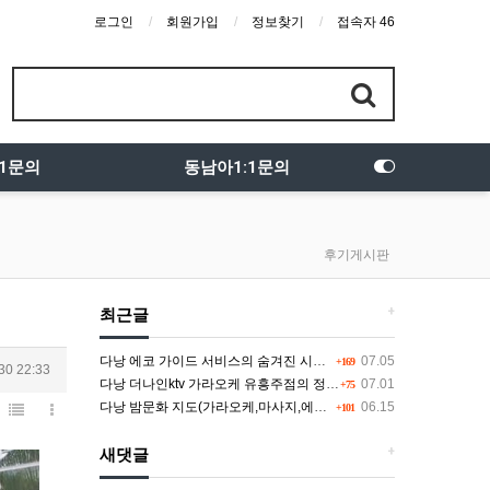
로그인
회원가입
정보찾기
접속자 46
:1문의
동남아1:1문의
후기게시판
+
최근글
다낭 에코 가이드 서비스의 숨겨진 시스템과 다채로운 인력 풀의 진실
07.05
+169
30 22:33
다낭 더나인ktv 가라오케 유흥주점의 정석을 찾고 있다면 여기
07.01
+75
다낭 밤문화 지도(가라오케,마사지,에코걸,토킹바,클럽) 유흥별 가격 및 후기공유
06.15
+101
+
새댓글