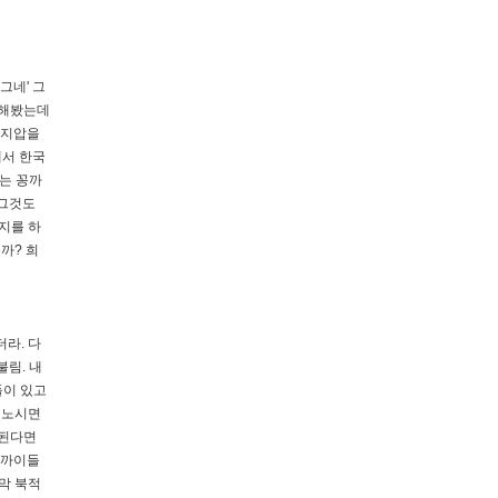
그네' 그
용해봤는데
 지압을
에서 한국
는 꽁까
 그것도
지를 하
까? 희
라. 다
림. 내
들이 있고
 노시면
 된다면
꽁까이들
막 북적