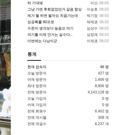
하 기대돼
이산
08.03
그냥 가면 후회없었던거 같음 항상
이승효
08.03
제가 뭘 하면 될까요 처음가는데
박기정
08.03
성공확률 90프로
박재권
08.03
수준이 생각보다 높음요 여기
심상수
08.03
여기를 이제 안거는 실수다...
심정재
08.03
이번에는 다낭이군
이재권
08.03
통계
현재 접속자
46 명
오늘 방문자
427 명
어제 방문자
1,406 명
최대 방문자
8,906 명
전체 방문자
4,143,128 명
오늘 가입자
0 명
어제 가입자
0 명
전체 회원수
6,402 명
전체 게시물
308 개
전체 댓글수
6,237 개