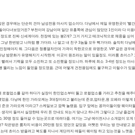
은 경우에는 단순히 건마 남성전용 마사지 업소이다. 다낭에서 제일 유명한곳이 '빨간
 돌아다녀보았거든? 부천이며 강남이며 일단 유흥쪽에 관심이 많았던 1인이라 다 이
정도로 진짜 신세계더라. 천장에 있는 봉2개? 그거 가지고 테크닉적으로 체중을 싣어
냥 한번받고 나처럼 뿅 가더라. 나 말고 내 친구 3놈들 모두 뻑가더라. 솔직히 다낭
정해야지 뭐. 그다음은 청룡열차인데 가격이 착한곳으로 유명한곳. VIP 같은 경우에
다낭 밤문화가 유명해지기 시작한게 이곳이 원조라는 말이 있을정도. 미러룸 초이스?
빨려서 기력을 모두 소진하고 또 소진했을 정도니까. 하루에 최소 3-4번 정도는 마사
뻥 뚫리는 느낌이 들었을 정도였음. 근데 어떻게 건전용임에도 불구하고 이럴수가 있을
데 로컬업소를 갈까 하다가 실장이 한인업소부터 뚫고 로컬업소를 가라고 추천을 해주더
었음. 다낭에 한인 가라오케는 3대장이라고 불리는데 준코,업타운,원 오페라 이렇게 불
기 준코 가라오케 더라고? 스케일보고 깜짝 놀랬음. 입구 앞에는 꽁까이들이랑 웨이터
 생각이 들어서 실장한테 우리 돈 안내도 되는거 맞냐고 하니까 그렇다고 그냥 즐겁게
소 30명 정도 들어갈 수 있는곳으로 데려다줌. 여기는 그냥 에이전시나 소개없이 오게
? 작은방은 룸차지 비용이 20만원 정도 였던것 같았음. 어쨋든 우리는 방 안내받고 
는데 초이스 받을려고 복도를 지나서 계단까지 애들이 웨이팅 하고 있는것을 느꼇음. 