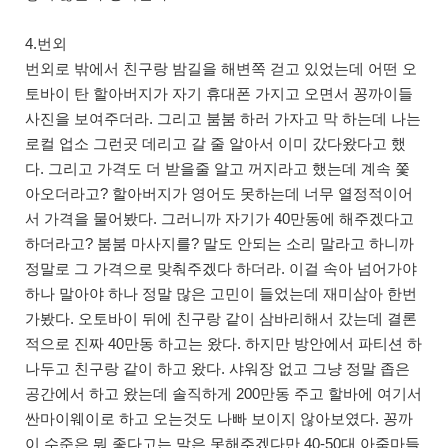
4.번외
번외로 밖에서 친구랑 밤길을 해변쪽 걷고 있었는데 어떤 오
토바이 탄 할아버지가 자기 휴대폰 가지고 오면서 꽁까이들
사진을 보여주더라. 그리고 붐붐 하러 가자고 막 하는데 나는
로컬 업소 그런곳 데리고 갈 줄 알아서 이미 갔다왔다고 했
다. 그리고 가격도 더 받을줄 알고 꺼지라고 했는데 계속 쫓
아오더라고? 할아버지가 영어도 못하는데 너무 열정적이어
서 가격을 물어봤다. 그러니까 자기가 40만동에 해주겠다고
하더라고? 붐붐 마사지를? 말도 안되는 소리 말라고 하니까
정말로 그 가격으로 맞춰주겠다 하더라. 이걸 속아 넘어가야
하나 말아야 하나 정말 많은 고민이 들었는데 재미삼아 한번
가봤다. 오토바이 뒤에 친구랑 같이 삼바리해서 갔는데 결론
적으로 진짜 40만동 하고는 왔다. 하지만 방안에서 파티션 하
나두고 친구랑 같이 하고 왔다. 샤워장 없고 그냥 정말 좁은
공간에서 하고 왔는데 솔직하게 200만동 주고 할바에 여기서
싼마이웨이로 하고 오는것도 나빠 보이지 않아보였다. 꽁까
이 수준은 뭐 좋다고는 말은 못해주겠다만 40-50대 아줌마들