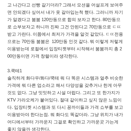
고 나간다고 선빵 갈기더라? 그래서 모션을 어설프게 보여주
면 안되겠다 싶어서 내가 옷 갈아입는척 했다. 그러니까 자기
가 알겠다고 붐붐 120만동으로 합의 보자고 한다. 80만동으
로 쇼부보자고 하니까 진짜 그건 안된다고 70만동으로 ㄷㄸ
받고 가란다. 이쯤에서 최저가 가격을 알것 같았다. ㄷㄸ전용
으로는 70만동 붐붐은 120만동 인것 같다. 뭐 이렇게 저렇게
이용받는데 로컬에서 입장티켓부터 시작해서 붐붐까지 총 2
00만동이면 가격 창렬이라 생각한다.
3.쿡테1
솔직하게 화다우/화다/쿡테 뭐 다 똑은 시스템과 얼추 비슷한
가격에 뭐 다른 업소라고 해서 다양성을 갖추거나 한게 아무
것도 없다. 그냥 밋밋하고 시설 더럽다. 그리고 또 한가지가
KTV 가라오케가 붙어있다. 절대 같이하고 싶지 않은 느낌이
다. 입장티켓 시스템과 또 다시 꽁까이들과 가격 쇼부를 보고
이용받아야 한다는점. 뭐 화다도 똑같더라. 그냥 위치가 내가
어디에서부터 가까운지 그걸로 확인하고 가까운곳 가는게
좋지 않을까 생각한다.