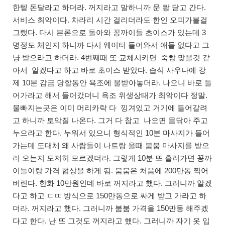
한텥 돈달라고 하더라. 꺼지라고 말하니까 문 쾅 닫고 간다.
서비스 최악이다. 차라리 시간 걸리더라도 한인 오피가볼걸
그랬다. 다시 본론으로 돌아와 꽁까이들 초이스가 있는데 3
명정도 체인지 하니까 다시 웨이터 들어와서 애들 없다고 그
냥 받으라고 하더라. 4번째때 또 교체시키면 죽빵 맞을것 같
아서 알겠다고 하고 바로 초이스 받았다. 습식 사우나에 강
제 10분 감금 당할동안 욕조에 물받아놓더라. 나오니 바로 들
어가라고 해서 들어갔더니 욕조 위생상태가 최악이다 정말.
물빠지는곳은 이미 머리카락 다 낑겨있고 거기에 들어갈려
고 하니까 토악질 나온다. 그거 다 참고 나오면 몸닦아 주고
누으라고 한다. 누워서 있으니 형식적인 10분 마사지가 들어
가는데 도대체 왜 사람들이 나트랑 올때 붐붐 마사지를 받으
러 오는지 도저히 모르겠더라. 그렇게 10분 또 흘러가면 꽁까
이들이랑 가격 협상을 하게 됨. 붐붐은 처음에 200만동 찍어
버린다. 한화 10만원인데 바로 꺼지라고 했다. 그러니까 알겠
다고 하고 ㄷㄸ 방식으로 150만동으로 싸게 받고 가라고 하
더라. 꺼지라고 했다. 그러니까 붐붐 가격을 150만동 해주겠
다고 한다. 난 또 그것도 꺼지라고 했다. 그러니까 자기 옷 입