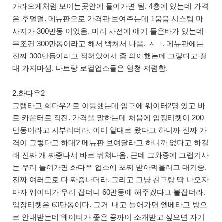
가라오케처럼 보이는곳안에 들어가면 됨. 4층에 있는데 가격
은 후덜덜. 메뉴판으로 가격판 보여주는데 1붐붐 시스템 마
사지가 300만동 이었음. 미리 사전에 얘기 들은바가 있는데
무조건 300만동이라고 해서 빡쳐서 나옴. ㅅㄱ. 메뉴판에는
진짜 300만동이라고 적혀있어서 좀 의아했는데 그렇다고 절
대 가지마셈. 나트랑 로컬업소들은 엄청 저렴함.
2.화다우2
그랩타고 화다우2 로 이동했는데 입구에 웨이터2명 있고 바
로 카운터로 직진. 가격을 말하는데 처음에 입장티켓이 200
만동이라고 시부리더라. 이미 알대로 왔다고 하니까 진짜 가
격이 그렇다고 하대? 메뉴판 보여달라고 하니까 없다고 하길
래 진짜 개 짜증나서 바로 뛰쳐나옴. 근데 그와중에 그랩기사
는 우리 들어가면 화다우 업소에 뽀찌 받아먹을려고 대기중.
진짜 여러모로 다 짜증나더라. 그리고 그냥 친구랑 딱 나오자
마자 웨이터가 우리 잡더니 60만동에 해주겠다고 붙잡더라.
입장티켓은 60만동이다. 그거 내고 들어가면 엘베타고 방으
로 안내받는데 웨이터가 좋은 꽁까이 소개받고 싶으면 자기