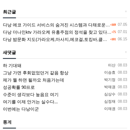
최근글
+
다낭 에코 가이드 서비스의 숨겨진 시스템과 다채로운 인력 풀의 진실
07.05
+169
다낭 더나인ktv 가라오케 유흥주점의 정석을 찾고 있다면 여기
07.01
+75
다낭 밤문화 지도(가라오케,마사지,에코걸,토킹바,클럽) 유흥별 가격 및 후기공유
06.15
+101
새댓글
+
하 기대돼
이산
08.03
그냥 가면 후회없었던거 같음 항상
이승효
08.03
제가 뭘 하면 될까요 처음가는데
박기정
08.03
성공확률 90프로
박재권
08.03
수준이 생각보다 높음요 여기
심상수
08.03
여기를 이제 안거는 실수다...
심정재
08.03
이번에는 다낭이군
이재권
08.03
통계