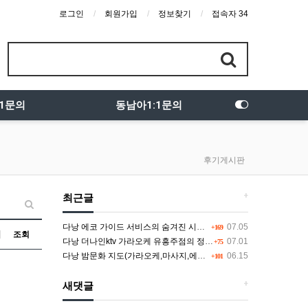
로그인
회원가입
정보찾기
접속자 34
:1문의
동남아1:1문의
후기게시판
+
최근글
다낭 에코 가이드 서비스의 숨겨진 시스템과 다채로운 인력 풀의 진실
07.05
+169
조회
다낭 더나인ktv 가라오케 유흥주점의 정석을 찾고 있다면 여기
07.01
+75
다낭 밤문화 지도(가라오케,마사지,에코걸,토킹바,클럽) 유흥별 가격 및 후기공유
06.15
+101
+
새댓글