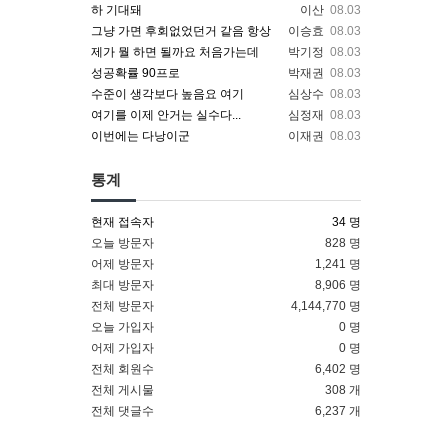
하 기대돼
이산
08.03
그냥 가면 후회없었던거 같음 항상
이승효
08.03
제가 뭘 하면 될까요 처음가는데
박기정
08.03
성공확률 90프로
박재권
08.03
수준이 생각보다 높음요 여기
심상수
08.03
여기를 이제 안거는 실수다...
심정재
08.03
이번에는 다낭이군
이재권
08.03
통계
현재 접속자
34 명
오늘 방문자
828 명
어제 방문자
1,241 명
최대 방문자
8,906 명
전체 방문자
4,144,770 명
오늘 가입자
0 명
어제 가입자
0 명
전체 회원수
6,402 명
전체 게시물
308 개
전체 댓글수
6,237 개