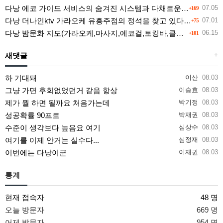
다낭 에코 가이드 서비스의 숨겨진 시스템과 다채로운 인력 풀의 진실
07.05
+169
다낭 더나인ktv 가라오케 유흥주점의 정석을 찾고 있다면 여기
07.01
+75
다낭 밤문화 지도(가라오케,마사지,에코걸,토킹바,클럽) 유흥별 가격 및 후기공유
06.15
+101
새댓글
+
하 기대돼
이산
08.03
그냥 가면 후회없었던거 같음 항상
이승효
08.03
제가 뭘 하면 될까요 처음가는데
박기정
08.03
성공확률 90프로
박재권
08.03
수준이 생각보다 높음요 여기
심상수
08.03
여기를 이제 안거는 실수다...
심정재
08.03
이번에는 다낭이군
이재권
08.03
통계
현재 접속자
48 명
오늘 방문자
669 명
어제 방문자
954 명