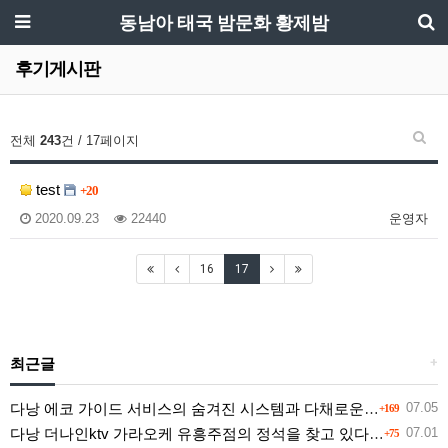
동남아 태국 밤문화 황제밤
후기게시판
전체
243
건 / 17페이지
test
+20
2020.09.23
22440
운영자
16
17
최근글
+
다낭 에코 가이드 서비스의 숨겨진 시스템과 다채로운 인력 풀의 진실
07.05
+169
다낭 더나인ktv 가라오케 유흥주점의 정석을 찾고 있다면 여기
07.01
+75