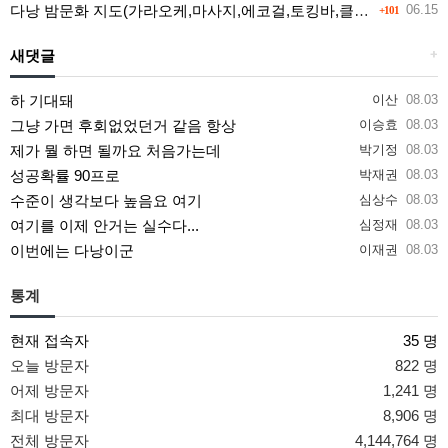
다낭 밤문화 지도(가라오케,마사지,에코걸,토킹바,클럽) 유흥별 가격 및 후기공유
06.15
+101
새댓글
+
하 기대돼
이산
08.03
그냥 가면 후회없었던거 같음 항상
이승효
08.03
제가 뭘 하면 될까요 처음가는데
박기정
08.03
성공확률 90프로
박재권
08.03
수준이 생각보다 높음요 여기
심상수
08.03
여기를 이제 안거는 실수다...
심정재
08.03
이번에는 다낭이군
이재권
08.03
통계
현재 접속자
35 명
오늘 방문자
822 명
어제 방문자
1,241 명
최대 방문자
8,906 명
전체 방문자
4,144,764 명