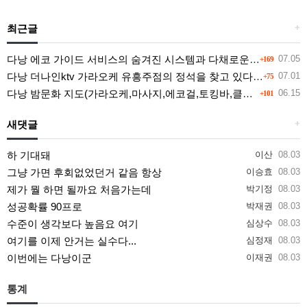
최근글
+
다낭 에코 가이드 서비스의 숨겨진 시스템과 다채로운 인력 풀의 진실
07.05
+169
다낭 더나인ktv 가라오케 유흥주점의 정석을 찾고 있다면 여기
07.01
+75
다낭 밤문화 지도(가라오케,마사지,에코걸,토킹바,클럽) 유흥별 가격 및 후기공유
06.15
+101
새댓글
+
하 기대돼
이산
08.03
그냥 가면 후회없었던거 같음 항상
이승효
08.03
제가 뭘 하면 될까요 처음가는데
박기정
08.03
성공확률 90프로
박재권
08.03
수준이 생각보다 높음요 여기
심상수
08.03
여기를 이제 안거는 실수다...
심정재
08.03
이번에는 다낭이군
이재권
08.03
통계