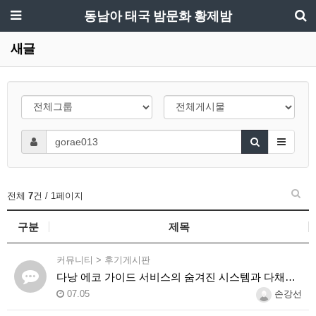
동남아 태국 밤문화 황제밤
새글
전체
7
건 / 1페이지
구분
제목
커뮤니티
>
후기게시판
다낭 에코 가이드 서비스의 숨겨진 시스템과 다채로운 인력 풀의 진실
07.05
손강선