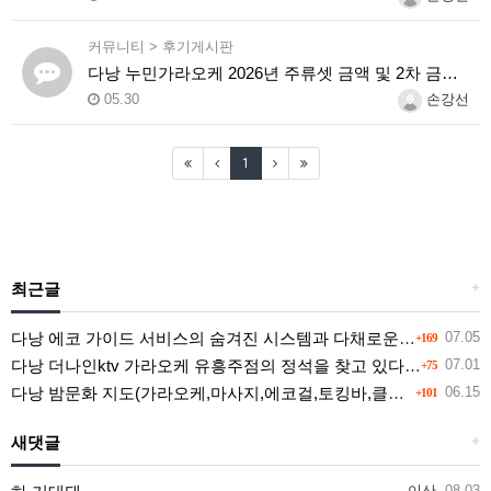
커뮤니티
>
후기게시판
다낭 누민가라오케 2026년 주류셋 금액 및 2차 금액소개
05.30
손강선
1
최근글
+
다낭 에코 가이드 서비스의 숨겨진 시스템과 다채로운 인력 풀의 진실
07.05
+169
다낭 더나인ktv 가라오케 유흥주점의 정석을 찾고 있다면 여기
07.01
+75
다낭 밤문화 지도(가라오케,마사지,에코걸,토킹바,클럽) 유흥별 가격 및 후기공유
06.15
+101
새댓글
+
이산
08.03