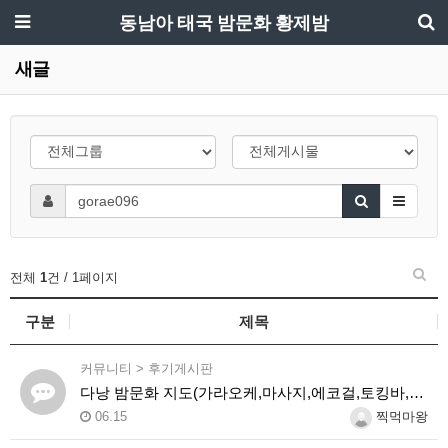
동남아 태국 밤문화 황제밤
새글
전체
1
건 / 1페이지
구분
제목
커뮤니티
>
후기게시판
다낭 밤문화 지도(가라오케,마사지,에코걸,토킹바,클럽) 유흥별 가격 및 후기공유
06.15
찍먹마왕