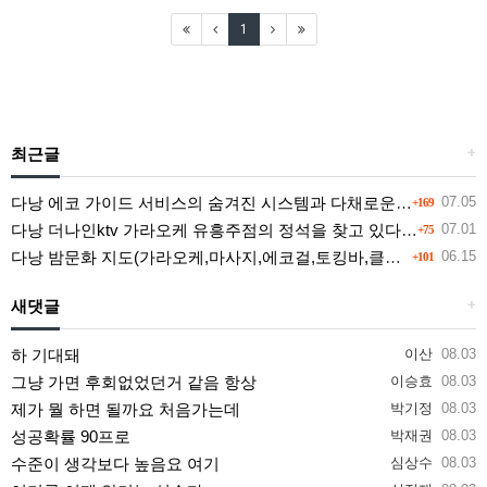
1
최근글
+
다낭 에코 가이드 서비스의 숨겨진 시스템과 다채로운 인력 풀의 진실
07.05
+169
다낭 더나인ktv 가라오케 유흥주점의 정석을 찾고 있다면 여기
07.01
+75
다낭 밤문화 지도(가라오케,마사지,에코걸,토킹바,클럽) 유흥별 가격 및 후기공유
06.15
+101
새댓글
+
하 기대돼
이산
08.03
그냥 가면 후회없었던거 같음 항상
이승효
08.03
제가 뭘 하면 될까요 처음가는데
박기정
08.03
성공확률 90프로
박재권
08.03
수준이 생각보다 높음요 여기
심상수
08.03