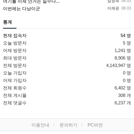
여기를 이제 안거는 실수다...
심정재
08.03
이번에는 다낭이군
이재권
08.03
통계
현재 접속자
54 명
오늘 방문자
5 명
어제 방문자
1,241 명
최대 방문자
8,906 명
전체 방문자
4,143,947 명
오늘 가입자
0 명
어제 가입자
0 명
전체 회원수
6,402 명
전체 게시물
308 개
전체 댓글수
6,237 개
이용안내
문의하기
PC버전