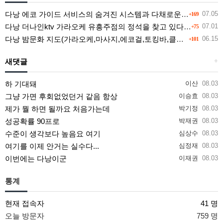
다낭 에코 가이드 서비스의 숨겨진 시스템과 다채로운 인력 풀의 진실
07.05
+169
다낭 더나인ktv 가라오케 유흥주점의 정석을 찾고 있다면 여기
07.01
+75
다낭 밤문화 지도(가라오케,마사지,에코걸,토킹바,클럽) 유흥별 가격 및 후기공유
06.15
+101
새댓글
+
하 기대돼
이산
08.03
그냥 가면 후회없었던거 같음 항상
이승효
08.03
제가 뭘 하면 될까요 처음가는데
박기정
08.03
성공확률 90프로
박재권
08.03
수준이 생각보다 높음요 여기
심상수
08.03
여기를 이제 안거는 실수다...
심정재
08.03
이번에는 다낭이군
이재권
08.03
통계
현재 접속자
41 명
오늘 방문자
759 명