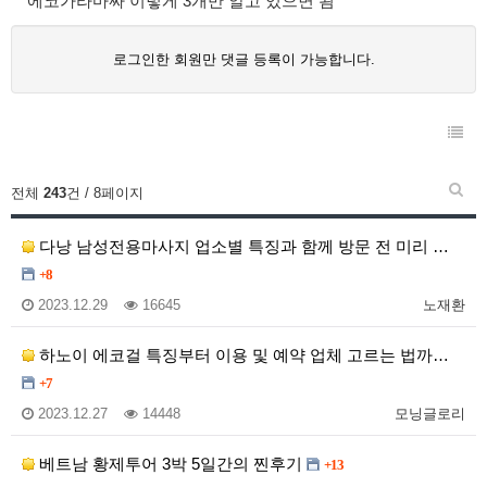
에코가라마싸 이렇게 3개만 알고 있으면 됨
로그인한 회원만 댓글 등록이 가능합니다.
전체
243
건 / 8페이지
다낭 남성전용마사지 업소별 특징과 함께 방문 전 미리 …
+8
2023.12.29
16645
노재환
하노이 에코걸 특징부터 이용 및 예약 업체 고르는 법까…
+7
2023.12.27
14448
모닝글로리
베트남 황제투어 3박 5일간의 찐후기
+13