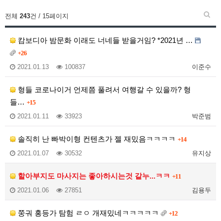
전체
243
건 / 15페이지
캄보디아 밤문화 이래도 너네들 받을거임? *2021년 …
+26
2021.01.13
100837
이준수
형들 코로나이거 언제쯤 풀려서 여행갈 수 있을까? 형
들…
+15
2021.01.11
33923
박준범
솔직히 난 빠박이형 컨텐츠가 젤 재밌음ㅋㅋㅋㅋ
+14
2021.01.07
30532
유지상
할아부지도 마사지는 좋아하시는것 같누...ㅋㅋ
+11
2021.01.06
27851
김용두
쭝궈 홍등가 탐험 ㄹㅇ 개재밌네ㅋㅋㅋㅋㅋ
+12