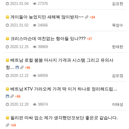
2021.01.04
27376
김요한
게이들아 늦었지만 새해복 많이받자~~
+14
2021.01.02
24666
목장수
크리스마슨데 여친없는 형아들 있나???
+17
2020.12.25
39969
한재한
베트남 로컬 붐붐 마사지 가격과 시스템 그리고 유의사
항…
+16
2020.12.22
68059
김또깡
베트남 KTV 가라오케 가격 딱 이거 하나로 정리해드립…
+16
2020.12.20
38974
이태성
필리핀 마싸 업소 제가 생각했던것보단 좋은곳 같습니다.
+14