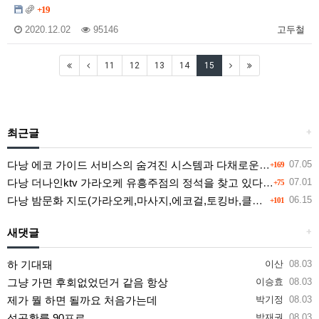
+19
2020.12.02
95146
고두철
11
12
13
14
15
최근글
+
다낭 에코 가이드 서비스의 숨겨진 시스템과 다채로운 인력 풀의 진실
07.05
+169
다낭 더나인ktv 가라오케 유흥주점의 정석을 찾고 있다면 여기
07.01
+75
다낭 밤문화 지도(가라오케,마사지,에코걸,토킹바,클럽) 유흥별 가격 및 후기공유
06.15
+101
새댓글
+
하 기대돼
이산
08.03
그냥 가면 후회없었던거 같음 항상
이승효
08.03
제가 뭘 하면 될까요 처음가는데
박기정
08.03
성공확률 90프로
박재권
08.03