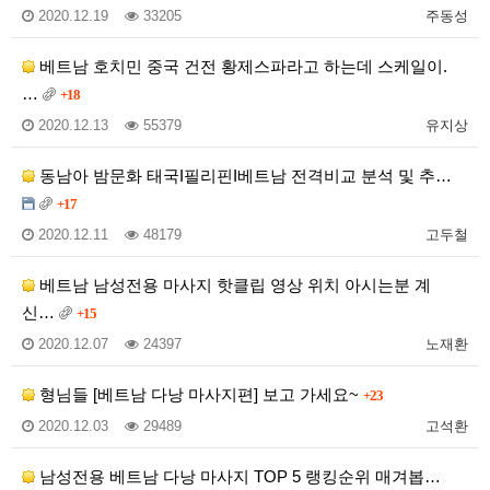
2020.12.19
33205
주동성
베트남 호치민 중국 건전 황제스파라고 하는데 스케일이.
…
+18
2020.12.13
55379
유지상
동남아 밤문화 태국I필리핀I베트남 전격비교 분석 및 추…
+17
2020.12.11
48179
고두철
베트남 남성전용 마사지 핫클립 영상 위치 아시는분 계
신…
+15
2020.12.07
24397
노재환
형님들 [베트남 다낭 마사지편] 보고 가세요~
+23
2020.12.03
29489
고석환
남성전용 베트남 다낭 마사지 TOP 5 랭킹순위 매겨봅…